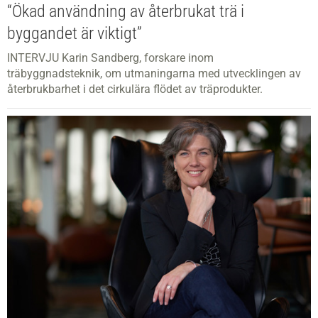
“Ökad användning av återbrukat trä i
byggandet är viktigt”
INTERVJU Karin Sandberg, forskare inom
träbyggnadsteknik, om utmaningarna med utvecklingen av
återbrukbarhet i det cirkulära flödet av träprodukter.