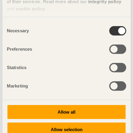
of their services. Read more about our
integrity policy
and
cookie policy
.
OS smyckat av hållbara byggnader
Consent
Necessary
Selection
ARTIKEL Ambitionerna kring hållbarhet var höga inför OS i
Paris.
Preferences
Statistics
Marketing
Allow all
Allow selection