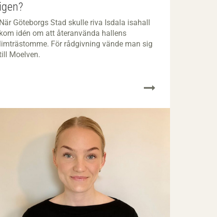
igen?
När Göteborgs Stad skulle riva Isdala isahall
kom idén om att återanvända hallens
limträstomme. För rådgivning vände man sig
till Moelven.