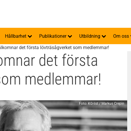
Hållbarhet
Publikationer
Utbildning
Om oss
älkomnar det första lövträsågverket som medlemmar!
omnar det första
 som medlemmar!
Foto: KG-list / Markus Crepin