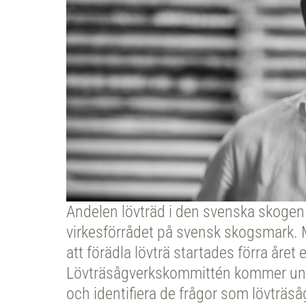
Andelen lövträd i den svenska skogen 
virkesförrådet på svensk skogsmark. Me
att förädla lövträ startades förra åre
Lövträsågverkskommittén kommer unde
och identifiera de frågor som lövträså