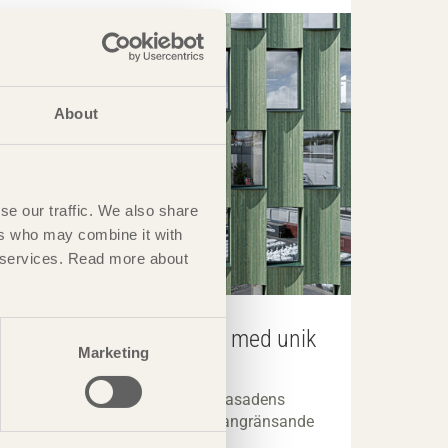
About
se our traffic. We also share
ers who may combine it with
ir services. Read more about
Flexibel kontorsbyggnad med unik
Marketing
identitet
ARTIKEL Kontorsbyggnad med fasadens
konkava form inspirerad av det angränsande
havet.