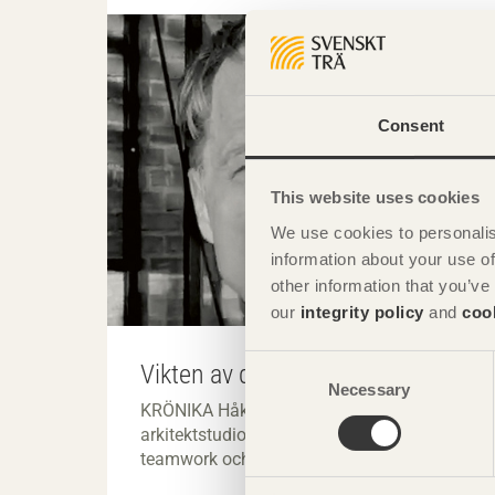
Consent
This website uses cookies
We use cookies to personalis
information about your use of
other information that you’ve
our
integrity policy
and
coo
Consent
Vikten av det goda exemplet
Necessary
Selection
KRÖNIKA Håkan Widjedal, arkitekt SAR/MSA,
arkitektstudio Widjedal Racki om vikten av
teamwork och att våga välja trä.