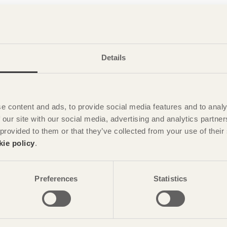
Details
e content and ads, to provide social media features and to analy
 our site with our social media, advertising and analytics partn
 provided to them or that they’ve collected from your use of the
kie policy
.
Volymer för delat boende
Preferences
Statistics
ARTIKEL Tack vare den geometriska formen
och den grå ytan smälter det elva meter höga
fritidshuset nästan sömlöst in i den chilenska
naturen.