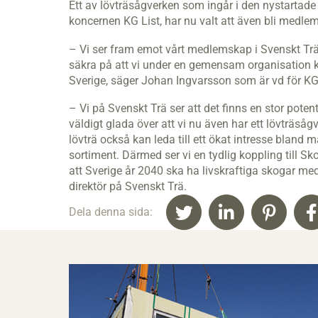
Ett av lövträsågverken som ingår i den nystarta
koncernen KG List, har nu valt att även bli medle
– Vi ser fram emot vårt medlemskap i Svenskt Trä 
säkra på att vi under en gemensam organisation k
Sverige, säger Johan Ingvarsson som är vd för KG 
– Vi på Svenskt Trä ser att det finns en stor poten
väldigt glada över att vi nu även har ett lövträsågv
lövträ också kan leda till ett ökat intresse bland
sortiment. Därmed ser vi en tydlig koppling till S
att Sverige år 2040 ska ha livskraftiga skogar me
direktör på Svenskt Trä.
Dela denna sida: