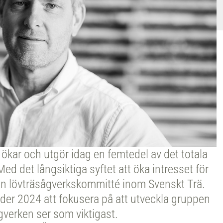
ökar och utgör idag en femtedel av det totala
d det långsiktiga syftet att öka intresset för
t en lövträsågverkskommitté inom Svenskt Trä.
r 2024 att fokusera på att utveckla gruppen
gverken ser som viktigast.