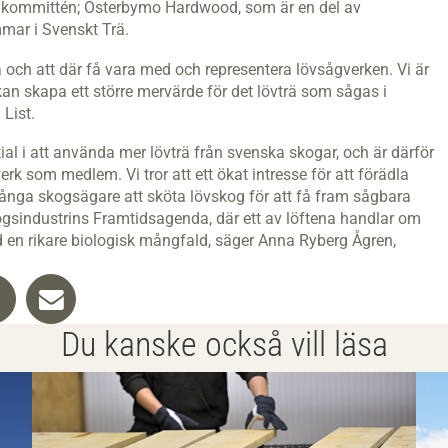
de kommittén; Österbymo Hardwood, som är en del av
mmar i Svenskt Trä.
och att där få vara med och representera lövsågverken. Vi är
an skapa ett större mervärde för det lövträ som sågas i
List.
tial i att använda mer lövträ från svenska skogar, och är därför
erk som medlem. Vi tror att ett ökat intresse för att förädla
 många skogsägare att sköta lövskog för att få fram sågbara
kogsindustrins Framtidsagenda, där ett av löftena handlar om
d en rikare biologisk mångfald, säger Anna Ryberg Ågren,
Du kanske också vill läsa