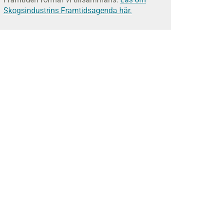
Skogsindustrins Framtidsagenda här.