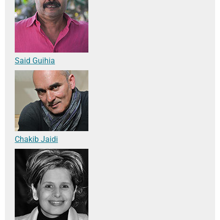
Said Guihia
Chakib Jaidi