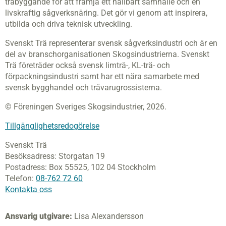
träbyggande för att främja ett hållbart samhälle och en
livskraftig sågverksnäring. Det gör vi genom att inspirera,
utbilda och driva teknisk utveckling.
Svenskt Trä representerar svensk sågverksindustri och är en
del av branschorganisationen Skogsindustrierna. Svenskt
Trä företräder också svensk limträ-, KL-trä- och
förpackningsindustri samt har ett nära samarbete med
svensk bygghandel och trävarugrossisterna.
© Föreningen Sveriges Skogsindustrier, 2026.
Tillgänglighetsredogörelse
Svenskt Trä
Besöksadress:
Storgatan 19
Postadress:
Box 55525,
102 04 Stockholm
Telefon:
08-762 72 60
Kontakta oss
Ansvarig utgivare:
Lisa Alexandersson