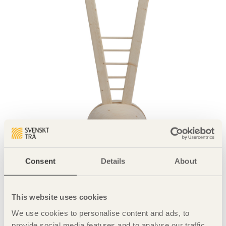
Consent
Details
About
Dela denna sida:
This website uses cookies
We use cookies to personalise content and ads, to
Kontakt
provide social media features and to analyse our traffic.