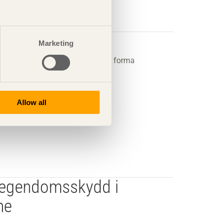
almers
Marketing
ranschen för att visa hur trä kan forma
Allow all
t egendomsskydd i
me