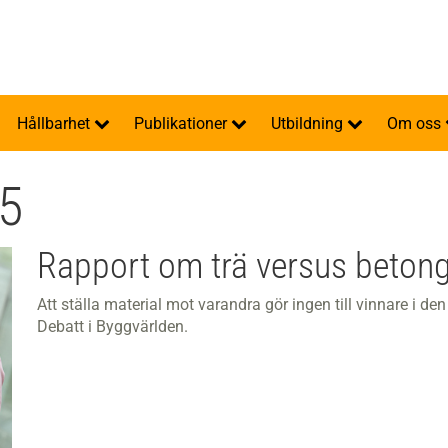
Hållbarhet
Publikationer
Utbildning
Om oss
25
Rapport om trä versus betong
Att ställa material mot varandra gör ingen till vinnare i 
Debatt i Byggvärlden.