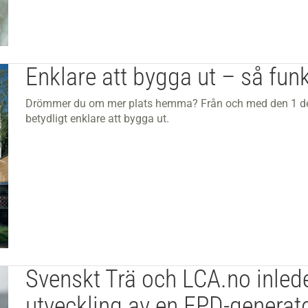
Enklare att bygga ut – så fun
Drömmer du om mer plats hemma? Från och med den 1 dec
betydligt enklare att bygga ut.
Svenskt Trä och LCA.no inled
utveckling av en EPD-generat