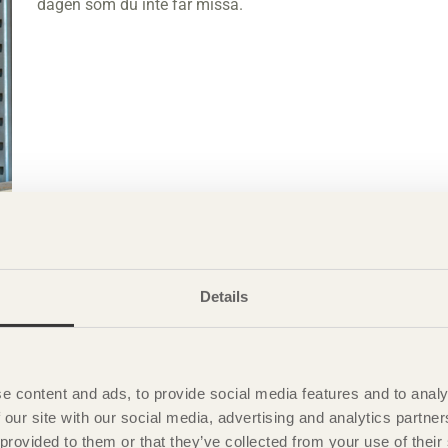
dagen som du inte får missa.
Svenskt Trä och BIMobject AB
för miljövarudeklarationer
Details
Nu blir det enklare för medlemmar inom träindustrin att t
- EPDer.
e content and ads, to provide social media features and to analy
 our site with our social media, advertising and analytics partn
 provided to them or that they’ve collected from your use of the