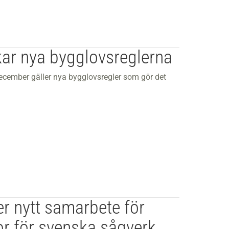
kar nya bygglovsreglerna
ember gäller nya bygglovsregler som gör det
er nytt samarbete för
or för svenska sågverk