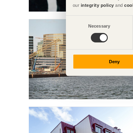
our
integrity policy
and
coo
Consent
Necessary
Selection
Deny