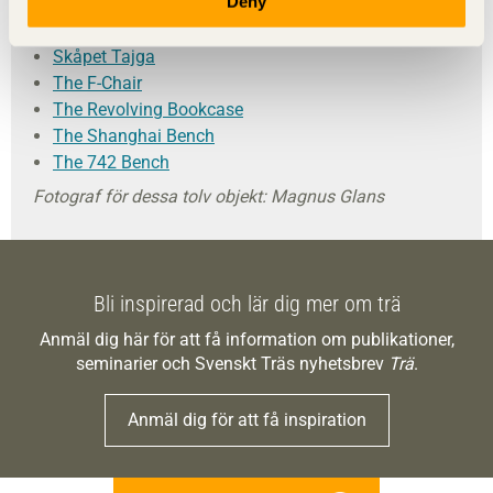
Deny
Pallen Pinustool
Sauna Seat
Skåpet Tajga
The F-Chair
The Revolving Bookcase
The Shanghai Bench
The 742 Bench
Fotograf för dessa tolv objekt: Magnus Glans
Bli inspirerad och lär dig mer om trä
Anmäl dig här för att få information om publikationer,
seminarier och Svenskt Träs nyhetsbrev
Trä
.
Anmäl dig för att få inspiration