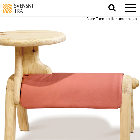
Sök
på
webbplatsen
Foto: Tuomas Harjumaaskola