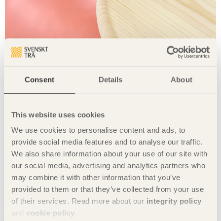
Consent
Details
About
This website uses cookies
We use cookies to personalise content and ads, to
provide social media features and to analyse our traffic.
Foto Tuomas Harjumaaskola
We also share information about your use of our site with
Dela denna sida:
our social media, advertising and analytics partners who
may combine it with other information that you’ve
provided to them or that they’ve collected from your use
of their services. Read more about our
integrity policy
Delprojekt med kinesiska designers:
and
cookie policy
.