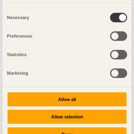
Stool with ears
Giraffe rack
Consent
Floating table
Necessary
Selection
Pusu tea bench
Growing up with you
Preferences
Scenery on the bench
Horse stool
NUDE
Statistics
Memento
Fotograf dessa nio objekt: Tuomas Harjumaaskola
Marketing
Delprojekt med svenska designers:
Black Pine Collection
Allow all
Bordet Solstråle
Garderoben Brus
Allow selection
Grab A Chair
Kaffebordet Radius