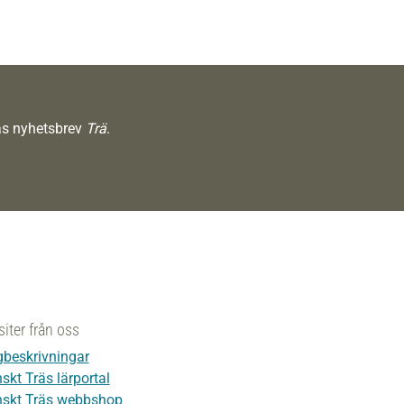
räs nyhetsbrev
Trä
.
siter från oss
beskrivningar
skt Träs lärportal
skt Träs webbshop