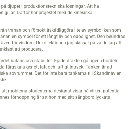
på djupet i produktionstekniska lösningar. Att ha
gillar. Därför har projektet med de kinesiska
 från tranan och försökt åskådliggöra lite av symboliken som
ranan en symbol för ett långt liv och odödlighet. Den beundras
 även för visdom. Ur kollektionen jag skissat på valde jag att
nklast att producera.
et balans och stabilitet. Fjäderdräkten går igen i bordets
färgskala ger ett lätt och luftigt intryck. Tanken är att
siska sovrummet. Det för inte bara tankarna till Skandinavien
tik.
 att möblerna studenterna designat visar på vilken potential
Hennes förhoppning är att hon med sitt sängbord lyckats