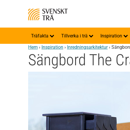
Träfakta
Tillverka i trä
Inspiration
Hem
›
Inspiration
›
Inredningsarkitektur
›
Sängbor
Sängbord The Cr