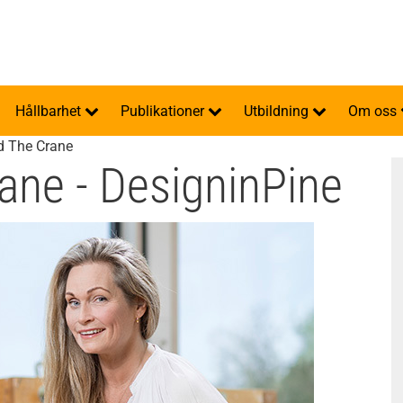
Hållbarhet
Publikationer
Utbildning
Om oss
d The Crane
ane - DesigninPine