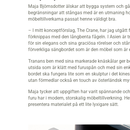
Maja Björnsdotter älskar att bygga system och gå 
begränsningar att stångas med är en utmaning hon 
möbeltillverkarna passat henne väldigt bra.
– I mitt konceptförslag, The Crane, har jag utgått
förknippas med den långbenta fågeln. I Asien är t
för sin elegans och sina graciösa rörelser och står
förverkliga sängbordet som är den möbel som är e
Tranans ben med sina markerade knäskålar ger bord
utsida som är klätt med furuspån och med sin enkla 
bordet ska fungera lite som en skulptur i det kine
utan förmedlar också en touch av österländsk mys
Maja tycker att uppgiften har varit spännande och
furu har i modern, storskalig möbeltillverkning. 
presentera materialet på ett lite lyxigare sätt.