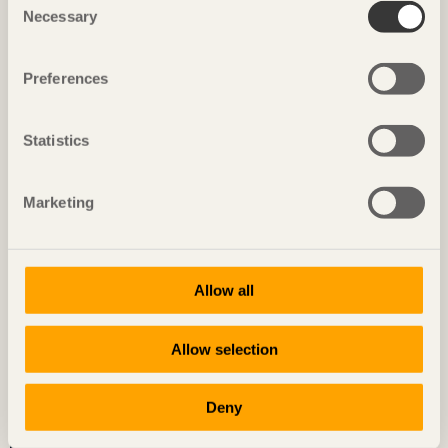
Necessary
Selection
Preferences
Statistics
Tidningen Trä nummer 4, 2025
Marketing
Allow all
Allow selection
Deny