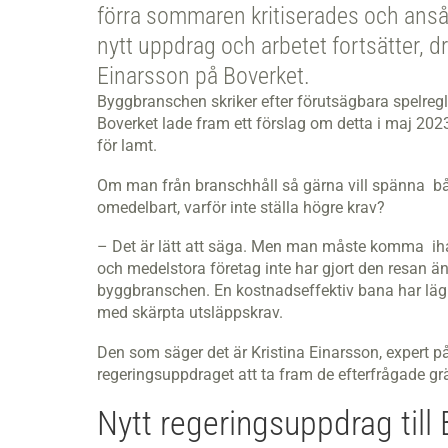
förra sommaren kritiserades och ansåg
nytt uppdrag och arbetet fortsätter, dri
Einarsson på Boverket.
Byggbranschen skriker efter förutsägbara spelregl
Boverket lade fram ett förslag om detta i maj 2023.
för lamt.
Om man från branschhåll så gärna vill spänna b
omedelbart, varför inte ställa högre krav?
– Det är lätt att säga. Men man måste komma ihå
och medelstora företag inte har gjort den resan än.
byggbranschen. En kostnadseffektiv bana har lägr
med skärpta utsläppskrav.
Den som säger det är Kristina Einarsson, expert på
regeringsuppdraget att ta fram de efterfrågade g
Nytt regeringsuppdrag till