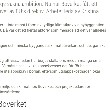
s sakna ambition. Nu har Boverket fått ett
vet av EU:s direktiv. Arbetet leds av Kristina
er – inte minst i form av tydliga klimatkrav vid nybyggnation.
 Då var det ett flertal aktörer som menade att det var alldeles
ågen och minska byggandets klimatpåverkan, och det ganska
g att vissa redan har börjat ställa om, medan många små
 Vi måste se till vilka konsekvenser det får för hela
e utsläppskrav i början, eftersom utsläppskostnaden ökar
 miljö och klimat hos Boverket, och projektledare för
ränsvärderna.
 Boverket