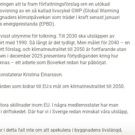
geringen att ta fram författningsförslag om en utökad
edovisning av en så kallad livscykel GWP (Global Warming
gnaders klimatpåverkan som träder i kraft senast januari
rs energiprestanda (EPBD).
visst utrymme för tolkning. Till 2030 ska utsläppen av
 med 1990. Så långt är det tydligt. Men målet för 2040 – en
 förslag, och klimatneutralitet till 2050 är fortfarande utan
en i december 2025 presentera förtydliganden kring hur
äknas – ett arbete som Boverket redan har påbörjat.
 konstaterar Kristina Einarsson.
en som bidrar till EU:s mål om klimatneutralitet till 2050.
 stora skillnader inom EU. I några medlemsstater har man
 driftskedet. Där har vi i Sverige redan minskat våra utsläpp,
i detta fall inte om att spekulera i byggnadens livslängd,