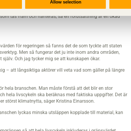
Allow selection
om tas fram och hanteras, så en förutsättning är en ökad
svärden för regeringen så fanns det de som tyckte att staten
ingsverktyg. Men så fungerar det ju inte inom andra områden,
t själv. Och jag tycker mig se att kunskapen ökar.
kig – att långsiktiga aktörer vill veta vad som gäller på längre
ör hela branschen. Man måste förstå att det blir en stor
h hela livscykeln ska beräknas med faktiska uppgifter. Det är
ger störst klimatnytta, säger Kristina Einarsson.
nschen lyckas minska utsläppen kopplade till material, kan
emgränsen så att hela livscykeln inkluderas i gränsvärdet.