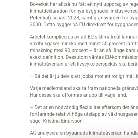
Boverket har alltså nu fått ett nytt uppdrag av re
klimatdeklaration för nya byggnader, inklusive r
Potential) senast 2028, samt gränsvärden för byg
2030. Detta bygger på EU-direktivet för byggnade
Arbetet kompliceras av att EU:s klimatmål lämnar 
växthusgaser minska med minst 55 procent jämfört
minskning med 90 procent – är än så länge bara ett
exakt definition. Dessutom väntas EU-kommission
klimatpåverkan ur ett livscykelperspektiv ska ber
– Så det är ju delvis att jobba mot ett rörligt mål,
Varje medlemsland ska ta fram nationella gränsvärd
Hur dessa ska utformas är upp till varje land.
– Det är en nödvändig flexibilitet eftersom det är
fortfarande relativt höga utsläpp av växthusgaser i
säger Kristina Einarsson.
Att analysera en byggnads klimatpåverkan handlar 