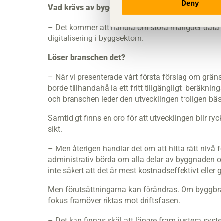
Deny
Vad krävs av byggbranschen för att klara detta?
– Det kommer att handla om stora mängder data s
digitalisering i byggsektorn.
Löser branschen det?
– När vi presenterade vårt första förslag om grän
borde tillhandahålla ett fritt tillgängligt beräkn
och branschen leder den utvecklingen troligen bäs
Samtidigt finns en oro för att utvecklingen blir ryc
sikt.
– Men återigen handlar det om att hitta rätt nivå f
administrativ börda om alla delar av byggnaden oc
inte säkert att det är mest kostnadseffektivt eller 
Men förutsättningarna kan förändras. Om byggbra
fokus framöver riktas mot driftsfasen.
– Det kan finnas skäl att längre fram justera syst