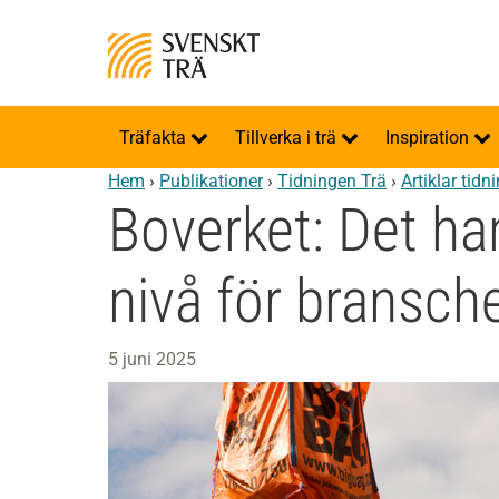
Träfakta
Tillverka i trä
Inspiration
Hem
›
Publikationer
›
Tidningen Trä
›
Artiklar tidn
Boverket: Det han
nivå för bransch
5 juni 2025