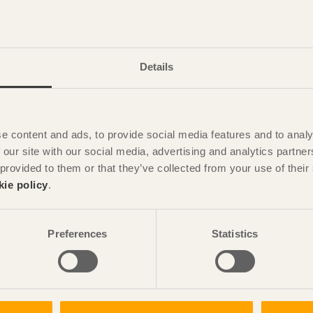
eräkningsperioden handlar om en referens. Boverket har i två
ligt att denna period ska vara. Ju längre – desto större
 diskussion kring hur lång denna period rimligtvis ska vara.
Details
välja någon annan beräkningsperiod. Det betyder inte att man
tast behöver man göra större åtgärder i byggnaden efter 50 år.
 livscykelanalys för de åtgärder man ska göra, säger Kristina
e content and ads, to provide social media features and to analy
på detaljnivå att träta om inom Sverige. En sådan sak är om
 our site with our social media, advertising and analytics partn
kel, eller begränsas till enbart byggfas.
 provided to them or that they’ve collected from your use of the
kie policy
.
ige framför allt är materialanvändning vid uppförandet av
an ur ett livscykelperspektiv. Därför har vi gjort bedömningen
nsvärden med fokus på byggskedet, säger Kristina Einarsson.
Preferences
Statistics
ar för vissa byggmaterial?
opplade till vilket material man använder, men de olika
med att minska sin klimatpåverkan, säger Kristina Einarsson.