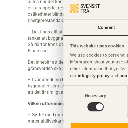
alltså när det kommer att vara dags för rivning. B
olika rapporter resonerat kring hur lång det är rim
osäkerheter blir det. Det finns ingen möjlighet till
Energiprestanda-direktivet säger 50 år.
Consent
– Det finns alltså inget utrymme för Sverige att 
tänker att byggnaden bara står där i 50 år. Men of
Så därför finns det en anledning att då göra en ny
This website uses cookies
Einarsson.
We use cookies to personalis
Det innebär att det fortsatt kommer finnas saker 
information about your use of
gränsvärden ska baseras på byggnadens hela livscy
other information that you’ve
our
integrity policy
and
coo
– I vår utredning har vi konstaterat att det i Sver
byggnader som står för en stor del av klimatpåverk
Consent
att det är rimligt att åtminstone introducera grä
Necessary
Selection
Vilken utformning man väljer, innebär väl fördel
– Syftet med gränsvärden är att de inte ska vara k
materialtillverkarna kommer ha olika utmaningar 