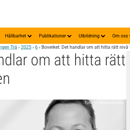
Hållbarhet
Publikationer
Utbildning
Om oss
ingen Trä
›
2025
›
6
›
Boverket: Det handlar om att hitta rätt nivå
dlar om att hitta rätt
en
Foto: TT, Wretmarks foto