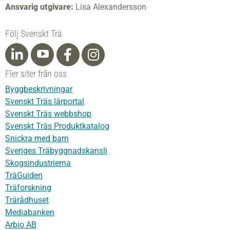
Ansvarig utgivare:
Lisa Alexandersson
Följ Svenskt Trä
Fler siter från oss
Byggbeskrivningar
Svenskt Träs lärportal
Svenskt Träs webbshop
Svenskt Träs Produktkatalog
Snickra med barn
Sveriges Träbyggnadskansli
Skogsindustrierna
TräGuiden
Träforskning
Trärådhuset
Mediabanken
Arbio AB