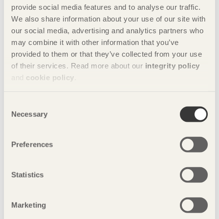
provide social media features and to analyse our traffic.
I finska Kuhmo reser sig en ståtlig träscen – designad av
We also share information about your use of our site with
internationella arkitektstudenter på Wood Program vid Aalto
our social media, advertising and analytics partners who
University.
may combine it with other information that you’ve
provided to them or that they’ve collected from your use
of their services. Read more about our
integrity policy
and
cookie policy
.
Consent
Necessary
Selection
Preferences
Statistics
Marketing