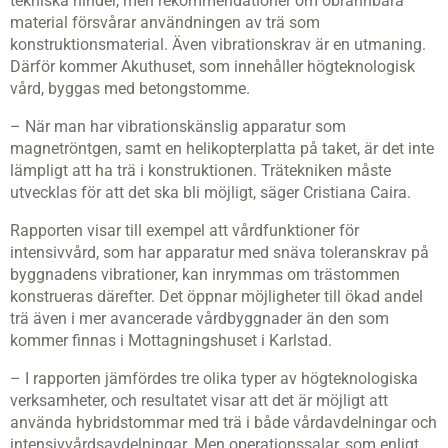
tekniska hinder, men rekommendationer om obrännbara
material försvårar användningen av trä som
konstruktionsmaterial. Även vibrationskrav är en utmaning.
Därför kommer Akuthuset, som innehåller högteknologisk
vård, byggas med betongstomme.
– När man har vibrationskänslig apparatur som
magnetröntgen, samt en helikopterplatta på taket, är det inte
lämpligt att ha trä i konstruktionen. Trätekniken måste
utvecklas för att det ska bli möjligt, säger Cristiana Caira.
Rapporten visar till exempel att vårdfunktioner för
intensivvård, som har apparatur med snäva toleranskrav på
byggnadens vibrationer, kan inrymmas om trästommen
konstrueras därefter. Det öppnar möjligheter till ökad andel
trä även i mer avancerade vårdbyggnader än den som
kommer finnas i Mottagningshuset i Karlstad.
– I rapporten jämfördes tre olika typer av högteknologiska
verksamheter, och resultatet visar att det är möjligt att
använda hybridstommar med trä i både vårdavdelningar och
intensivvårdsavdelningar. Men operationssalar, som enligt