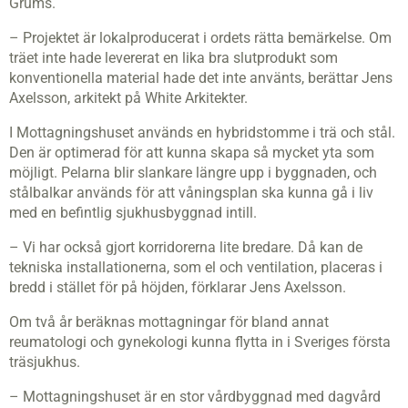
Grums.
– Projektet är lokalproducerat i ordets rätta bemärkelse. Om
träet inte hade levererat en lika bra slutprodukt som
konventionella material hade det inte använts, berättar Jens
Axelsson, arkitekt på White Arkitekter.
I Mottagningshuset används en hybridstomme i trä och stål.
Den är optimerad för att kunna skapa så mycket yta som
möjligt. Pelarna blir slankare längre upp i byggnaden, och
stålbalkar används för att våningsplan ska kunna gå i liv
med en befintlig sjukhusbyggnad intill.
– Vi har också gjort korridorerna lite bredare. Då kan de
tekniska installationerna, som el och ventilation, placeras i
bredd i stället för på höjden, förklarar Jens Axelsson.
Om två år beräknas mottagningar för bland annat
reumatologi och gynekologi kunna flytta in i Sveriges första
träsjukhus.
– Mottagningshuset är en stor vårdbyggnad med dagvård