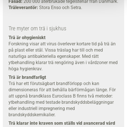
Fasad:
200 000 återbrukade tegelstenar från Danmark.
Träleverantör:
Stora Enso och Setra.
Tre myter om trä i sjukhus
Trä är ohygieniskt
Forskning visar att virus överlever kortare tid på trä än
på plast eller stål. Vissa träslag har till och med
naturliga antibakteriella egenskaper. Med rätt
ytbehandling klarar trä rengöring även i vårdzoner med
höga hygienkrav.
Trä är brandfarligt
Trä har ett förutsägbart brandförlopp och kan
dimensioneras för att behålla bärförmågan länge. För
att uppnå brandklass Euroclass B finns två metoder:
ytbehandling med testade brandskyddsbeläggningar
eller industriell impregnering med
brandskyddskemikalier.
Trä klarar inte kraven som ställs vid avancerad vård