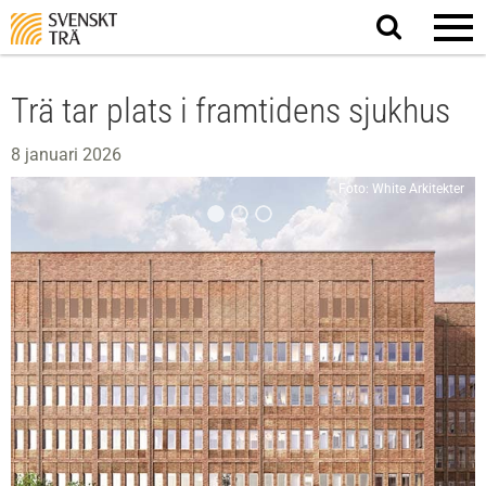
Sök
på
webbplatsen
Trä tar plats i framtidens sjukhus
8 januari 2026
Foto: White Arkitekter