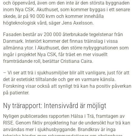
och öppenvård, även om den inte är den största byggnaden
inom Nya CSK. Akuthuset, som kommer byggas i ett senare
skede, är på 90 000 kvm och kommer innehålla
högteknologisk vård, säger Jens Axelsson.
Fasaden består av 200 000 återbrukade tegelstenar från
Danmark. Interiört kommer det finnas träinslag i vissa
allmänna ytor. I Akuthuset, den större nybyggnationen som
ingår i projektet Nya CSK, får träet en mer visuellt
framträdande roll, berättar Cristiana Caira.
– Vi ser att trä i sjukhusmiljöer blir allt vanligare, just för att
det är estetiskt tilltalande och ger en varmare känsla.
Forskning visar också att synligt trä kan ha positiv påverkan
på patienter.
Ny trärapport: Intensivvård är möjligt
Nyligen publicerades rapporten Hälsa i Trä, framtagen av
RISE. Genom fiktiv projektering har de undersökt hur trä kan
användas mer i sjukhusbyggande. Brandkrav är inga