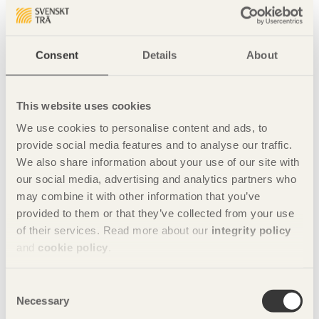
– Enligt Region Värmlands träbyggnadsplan ska trä vara
förstahandsval vid nyproduktion, och det ska alltid utredas
vilka delar som är möjliga att uppföra i trä. Den politiska
ambitionen är en viktig förutsättning för det här projektet,
Consent
Details
About
säger Cristiana Caira.
Text: Gustav Schön Bild: White Arkitekter
This website uses cookies
Dela denna sida:
We use cookies to personalise content and ads, to
provide social media features and to analyse our traffic.
We also share information about your use of our site with
our social media, advertising and analytics partners who
Fler artiklar från tidningen Trä
may combine it with other information that you’ve
Klicka här för att läsa fler artiklar från tidningen Trä nr
provided to them or that they’ve collected from your use
4 2025.
of their services. Read more about our
integrity policy
Prenumerera
and
cookie policy
.
Klicka här för att prenumerera på tidningen Trä
kostnadsfritt.
Consent
Necessary
Selection
Nyhetsbrev