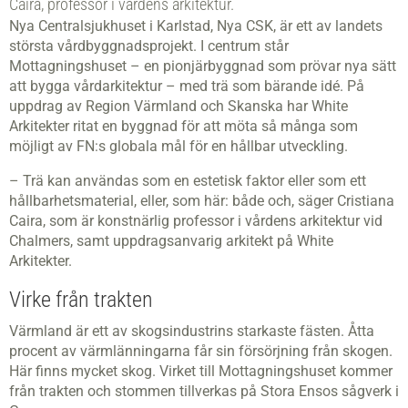
Caira, professor i vårdens arkitektur.
Nya Centralsjukhuset i Karlstad, Nya CSK, är ett av landets
största vårdbyggnadsprojekt. I centrum står
Mottagningshuset – en pionjärbyggnad som prövar nya sätt
att bygga vårdarkitektur – med trä som bärande idé. På
uppdrag av Region Värmland och Skanska har White
Arkitekter ritat en byggnad för att möta så många som
möjligt av FN:s globala mål för en hållbar utveckling.
– Trä kan användas som en estetisk faktor eller som ett
hållbarhetsmaterial, eller, som här: både och, säger Cristiana
Caira, som är konstnärlig professor i vårdens arkitektur vid
Chalmers, samt uppdragsanvarig arkitekt på White
Arkitekter.
Virke från trakten
Värmland är ett av skogsindustrins starkaste fästen. Åtta
procent av värmlänningarna får sin försörjning från skogen.
Här finns mycket skog. Virket till Mottagningshuset kommer
från trakten och stommen tillverkas på Stora Ensos sågverk i