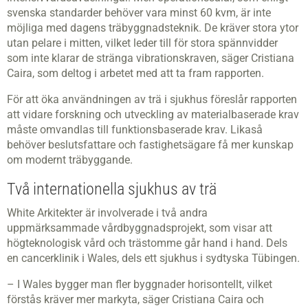
svenska standarder behöver vara minst 60 kvm, är inte
möjliga med dagens träbyggnadsteknik. De kräver stora ytor
utan pelare i mitten, vilket leder till för stora spännvidder
som inte klarar de stränga vibrationskraven, säger Cristiana
Caira, som deltog i arbetet med att ta fram rapporten.
För att öka användningen av trä i sjukhus föreslår rapporten
att vidare forskning och utveckling av materialbaserade krav
måste omvandlas till funktionsbaserade krav. Likaså
behöver beslutsfattare och fastighetsägare få mer kunskap
om modernt träbyggande.
Två internationella sjukhus av trä
White Arkitekter är involverade i två andra
uppmärksammade vårdbyggnadsprojekt, som visar att
högteknologisk vård och trästomme går hand i hand. Dels
en cancerklinik i Wales, dels ett sjukhus i sydtyska Tübingen.
– I Wales bygger man fler byggnader horisontellt, vilket
förstås kräver mer markyta, säger Cristiana Caira och