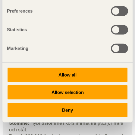
Klicka här för att få Svenskt Träs nyhetsbrev Trä.
Preferences
Annonsera
Klicka här för att annonsera i tidningen Trä.
Statistics
Arkiv
Klicka här för att se alla nummer från tidningen Trä.
Marketing
Sveriges första storskaliga sjukhusbyggnad i trä
Allow all
Byggherre:
Region Värmland.
Arkitekt:
White Arkitekter.
Entreprenör:
Skanska.
Allow selection
Byggstart:
2023.
Inflyttning Mottagningshuset:
2027.
Total yta Nya CSK:
Cirka 100 000 kvm (klart 2036).
Deny
Mottagningshuset:
14 000 kvm, åtta våningar.
Stomme:
Hybridstomme i korslimmat trä (KLT), limträ
och stål.