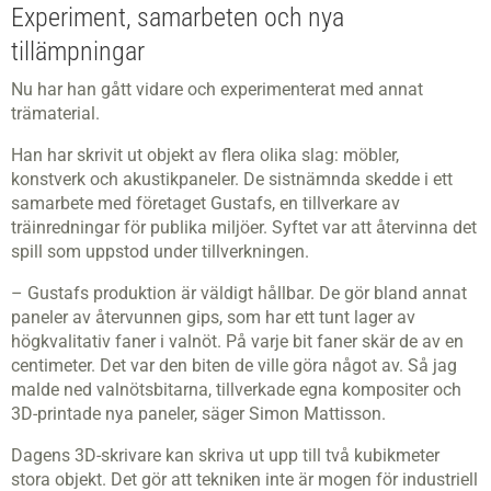
Experiment, samarbeten och nya
tillämpningar
Nu har han gått vidare och experimenterat med annat
trämaterial.
Han har skrivit ut objekt av flera olika slag: möbler,
konstverk och akustikpaneler. De sistnämnda skedde i ett
samarbete med företaget Gustafs, en tillverkare av
träinredningar för publika miljöer. Syftet var att återvinna det
spill som uppstod under tillverkningen.
– Gustafs produktion är väldigt hållbar. De gör bland annat
paneler av återvunnen gips, som har ett tunt lager av
högkvalitativ faner i valnöt. På varje bit faner skär de av en
centimeter. Det var den biten de ville göra något av. Så jag
malde ned valnötsbitarna, tillverkade egna kompositer och
3D-printade nya paneler, säger Simon Mattisson.
Dagens 3D-skrivare kan skriva ut upp till två kubikmeter
stora objekt. Det gör att tekniken inte är mogen för industriell