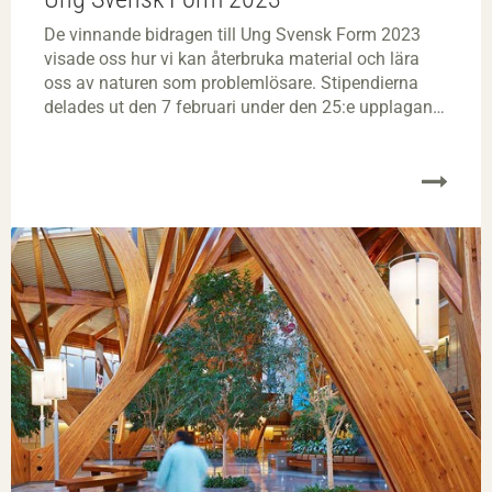
De vinnande bidragen till Ung Svensk Form 2023
visade oss hur vi kan återbruka material och lära
oss av naturen som problemlösare. Stipendierna
delades ut den 7 februari under den 25:e upplagan
av tävlingen i Greenhouse, på Stockholm Furniture
Fair. Svenskt Trä valde ut åtta stipendiater som fick
förmånen att följa med på en kunskapsresa i norra
Sverige.