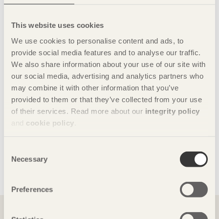
Fler artiklar från tidningen Trä
Klicka här för att läsa fler artiklar från tidningen Trä nr
This website uses cookies
4 2025.
We use cookies to personalise content and ads, to
Prenumerera
provide social media features and to analyse our traffic.
We also share information about your use of our site with
Klicka här för att prenumerera på tidningen Trä
our social media, advertising and analytics partners who
kostnadsfritt.
may combine it with other information that you’ve
Nyhetsbrev
provided to them or that they’ve collected from your use
Klicka här för att få Svenskt Träs nyhetsbrev Trä.
of their services. Read more about our
integrity policy
and
cookie policy
.
Annonsera
Klicka här för att annonsera i tidningen Trä.
Consent
Arkiv
Necessary
Selection
Klicka här för att se alla nummer från tidningen Trä.
Preferences
Du kanske också vill läsa