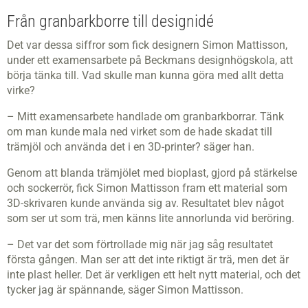
Från granbarkborre till designidé
Det var dessa siffror som fick designern Simon Mattisson,
under ett examensarbete på Beckmans designhögskola, att
börja tänka till. Vad skulle man kunna göra med allt detta
virke?
– Mitt examensarbete handlade om granbarkborrar. Tänk
om man kunde mala ned virket som de hade skadat till
trämjöl och använda det i en 3D-printer? säger han.
Genom att blanda trämjölet med bioplast, gjord på stärkelse
och sockerrör, fick Simon Mattisson fram ett material som
3D-skrivaren kunde använda sig av. Resultatet blev något
som ser ut som trä, men känns lite annorlunda vid beröring.
– Det var det som förtrollade mig när jag såg resultatet
första gången. Man ser att det inte riktigt är trä, men det är
inte plast heller. Det är verkligen ett helt nytt material, och det
tycker jag är spännande, säger Simon Mattisson.