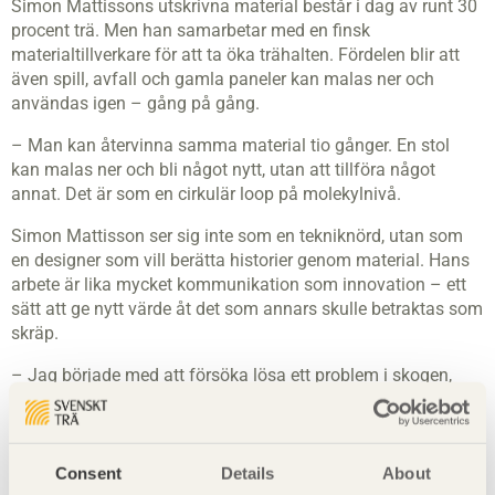
Simon Mattissons utskrivna material består i dag av runt 30
procent trä. Men han samarbetar med en finsk
materialtillverkare för att ta öka trähalten. Fördelen blir att
även spill, avfall och gamla paneler kan malas ner och
användas igen – gång på gång.
– Man kan återvinna samma material tio gånger. En stol
kan malas ner och bli något nytt, utan att tillföra något
annat. Det är som en cirkulär loop på molekylnivå.
Simon Mattisson ser sig inte som en tekniknörd, utan som
en designer som vill berätta historier genom material. Hans
arbete är lika mycket kommunikation som innovation – ett
sätt att ge nytt värde åt det som annars skulle betraktas som
skräp.
– Jag började med att försöka lösa ett problem i skogen,
och hamnade i framtiden. Det är lite så det känns – att jag
får skapa med framtidens sågspån.
Text: Mattias Boström Bild: Erik Djurklou
Consent
Details
About