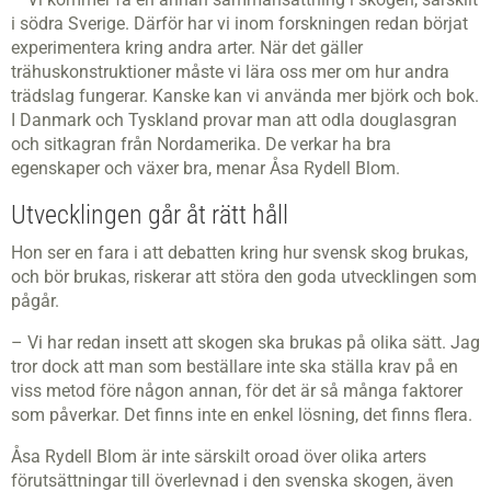
i södra Sverige. Därför har vi inom forskningen redan börjat
experimentera kring andra arter. När det gäller
trähuskonstruktioner måste vi lära oss mer om hur andra
trädslag fungerar. Kanske kan vi använda mer björk och bok.
I Danmark och Tyskland provar man att odla douglasgran
och sitkagran från Nordamerika. De verkar ha bra
egenskaper och växer bra, menar Åsa Rydell Blom.
Utvecklingen går åt rätt håll
Hon ser en fara i att debatten kring hur svensk skog brukas,
och bör brukas, riskerar att störa den goda utvecklingen som
pågår.
– Vi har redan insett att skogen ska brukas på olika sätt. Jag
tror dock att man som beställare inte ska ställa krav på en
viss metod före någon annan, för det är så många faktorer
som påverkar. Det finns inte en enkel lösning, det finns flera.
Åsa Rydell Blom är inte särskilt oroad över olika arters
förutsättningar till överlevnad i den svenska skogen, även