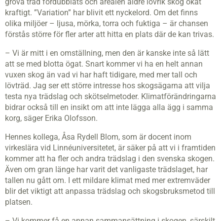
grova träd fördubblats och arealen äldre lövrik skog ökat
kraftigt. ”Variation” har blivit ett nyckelord. Om det finns
olika miljöer – ljusa, mörka, torra och fuktiga – är chansen
förstås större för fler arter att hitta en plats där de kan trivas.
– Vi är mitt i en omställning, men den är kanske inte så lätt
att se med blotta ögat. Snart kommer vi ha en helt annan
vuxen skog än vad vi har haft tidigare, med mer tall och
lövträd. Jag ser ett större intresse hos skogsägarna att vilja
testa nya trädslag och skötselmetoder. Klimatförändringarna
bidrar också till en insikt om att inte lägga alla ägg i samma
korg, säger Erika Olofsson.
Hennes kollega, Åsa Rydell Blom, som är docent inom
virkeslära vid Linnéuniversitetet, är säker på att vi i framtiden
kommer att ha fler och andra trädslag i den svenska skogen.
Även om gran länge har varit det vanligaste trädslaget, har
tallen nu gått om. I ett mildare klimat med mer extremväder
blir det viktigt att anpassa trädslag och skogsbruksmetod till
platsen.
– Vi kommer få en annan sammansättning i skogen, särskilt