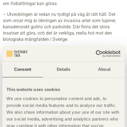
om förbättringar kan göras.
– Utvecklingen är redan nu tydligt på väg åt rätt håll. Det
som oroar mig är ökningen av invasiva arter som lupiner,
kanadensiskt gullris och parkslide. Där finns det stora
insatser att göra, och det är verkliga, reella hot mot den
biologiska mångfalden i Sverige.
Text: Malin Age Bild: Linnéuniversitetet
Dela denna sida:
Consent
Details
About
Fler artiklar från tidningen Trä
This website uses cookies
Klicka här för att läsa fler artiklar från tidningen Trä nr
We use cookies to personalise content and ads, to
4 2025.
provide social media features and to analyse our traffic.
Prenumerera
We also share information about your use of our site with
Klicka här för att prenumerera på tidningen Trä
our social media, advertising and analytics partners who
kostnadsfritt.
may combine it with other information that you’ve