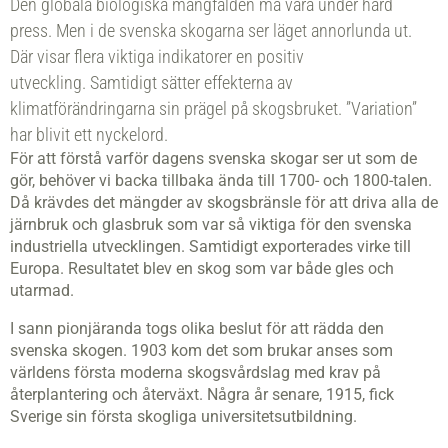
Den globala biologiska mångfalden må vara under hård
press. Men i de svenska skogarna ser läget annorlunda ut.
Där visar flera viktiga indikatorer en positiv
utveckling. Samtidigt sätter effekterna av
klimatförändringarna sin prägel på skogsbruket. ”Variation”
har blivit ett nyckelord.
För att förstå varför dagens svenska skogar ser ut som de
gör, behöver vi backa tillbaka ända till 1700- och 1800-talen.
Då krävdes det mängder av skogsbränsle för att driva alla de
järnbruk och glasbruk som var så viktiga för den svenska
industriella utvecklingen. Samtidigt exporterades virke till
Europa. Resultatet blev en skog som var både gles och
utarmad.
I sann pionjäranda togs olika beslut för att rädda den
svenska skogen. 1903 kom det som brukar anses som
världens första moderna skogsvårdslag med krav på
återplantering och återväxt. Några år senare, 1915, fick
Sverige sin första skogliga universitetsutbildning.