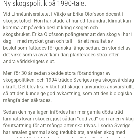
Ny skogspolitik på 1990-talet
Vid Linnéuniversitetet i Växjö är Erika Olofsson docent i
skogsskötsel. Hon har studerat hur ett förändrat klimat kan
komma att påverka beslut kring skogen och
skogsbruket. Erika Olofsson poängterar att den skog vi har i
dag – med mycket gran och tall – är ett resultat av
beslut som fattades för ganska länge sedan. En stor del av
det virke som vi avverkar i dag planterades strax efter
andra världskrigets slut.
Men för 30 år sedan skedde stora förändringar av
skogspolitiken, och 1994 trädde Sveriges nya skogsvårdslag
i kraft. Det blev lika viktigt att skogen användes ansvarsfullt,
så att den kunde ge god avkastning, som att den biologiska
mångfalden säkrades.
Sedan den nya lagen infördes har mer gamla döda träd
lämnats kvar i skogen, just sådan ”död ved” som är en viktig
förutsättning för att många arter ska trivas. I södra Sverige
har arealen gammal skog tredubblats, arealen skog med