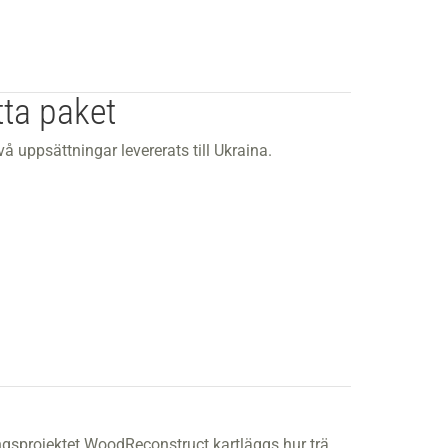
tta paket
å uppsättningar levererats till Ukraina.
gsprojektet WoodReconstruct kartläggs hur trä