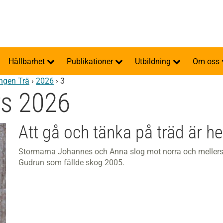
Hållbarhet
Publikationer
Utbildning
Om oss
ingen Trä
›
2026
›
3
rs 2026
Att gå och tänka på träd är hel
Stormarna Johannes och Anna slog mot norra och mellers
Gudrun som fällde skog 2005.