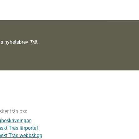
räs nyhetsbrev
Trä
.
siter från oss
beskrivningar
skt Träs lärportal
skt Träs webbshop