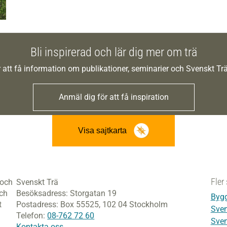
Bli inspirerad och lär dig mer om trä
 att få information om publikationer, seminarier och Svenskt T
Anmäl dig för att få inspiration
Visa sajtkarta
Fler 
 och
Svenskt Trä
och
Besöksadress:
Storgatan 19
Bygg
t
Postadress:
Box 55525,
102 04 Stockholm
Sven
Telefon:
08-762 72 60
Sven
Kontakta oss