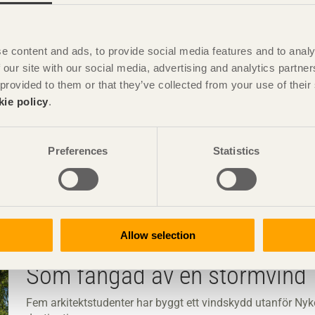
e content and ads, to provide social media features and to analy
På spåret
 our site with our social media, advertising and analytics partn
 provided to them or that they’ve collected from your use of the
Varbergs nya station har tagit plats som ett samtida kust
kie policy
.
Preferences
Statistics
Allow selection
Som fångad av en stormvind
Fem arkitektstudenter har byggt ett vindskydd utanför Nyk