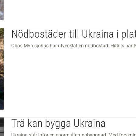
Nödbostäder till Ukraina i pla
Obos Myresjöhus har utvecklat en nödbostad. Hittills har tv
Trä kan bygga Ukraina
Ukraina står inför en enorm återuppbyggnad. Med forsknin