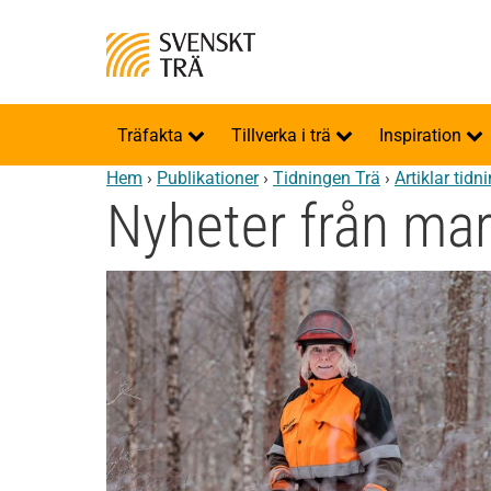
Träfakta
Tillverka i trä
Inspiration
Hem
›
Publikationer
›
Tidningen Trä
›
Artiklar tidn
Nyheter från ma