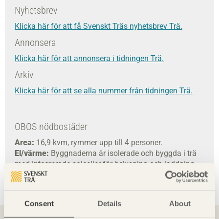
Nyhetsbrev
Klicka här för att få Svenskt Träs nyhetsbrev Trä.
Annonsera
Klicka här för att annonsera i tidningen Trä.
Arkiv
Klicka här för att se alla nummer från tidningen Trä.
OBOS nödbostäder
Area:
16,9 kvm, rymmer upp till 4 personer.
El/värme:
Byggnaderna är isolerade och byggda i trä
med integrerade solceller för belysning och laddning
av elektronik.
Kostnad per hus:
57 500 kronor.
Consent
Details
About
Du kanske också vill läsa