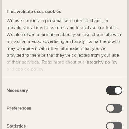
This website uses cookies
We use cookies to personalise content and ads, to
provide social media features and to analyse our traffic.
We also share information about your use of our site with
our social media, advertising and analytics partners who
may combine it with other information that you’ve
provided to them or that they’ve collected from your use
of their services. Read more about our
integrity policy
and
cookie policy
.
Consent
Necessary
Selection
Trä kan bygga Ukraina
Preferences
Ukraina står inför en enorm återuppbyggnad. Med
forskningsprojektet WoodReconstruct kartläggs hur
Statistics
trä bidrar bäst.