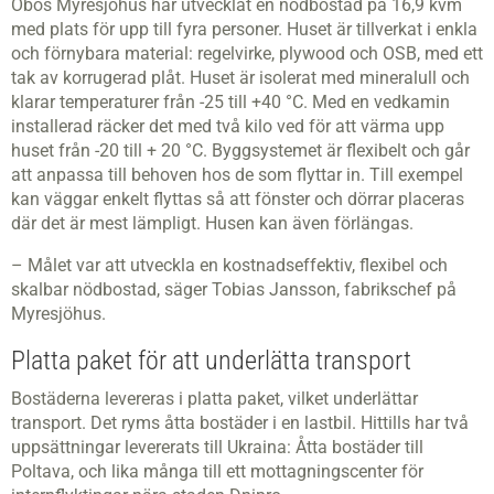
Obos Myresjöhus har utvecklat en nödbostad på 16,9 kvm
med plats för upp till fyra personer. Huset är tillverkat i enkla
och förnybara material: regelvirke, plywood och OSB, med ett
tak av korrugerad plåt. Huset är isolerat med mineralull och
klarar temperaturer från -25 till +40 °C. Med en vedkamin
installerad räcker det med två kilo ved för att värma upp
huset från -20 till + 20 °C. Byggsystemet är flexibelt och går
att anpassa till behoven hos de som flyttar in. Till exempel
kan väggar enkelt flyttas så att fönster och dörrar placeras
där det är mest lämpligt. Husen kan även förlängas.
– Målet var att utveckla en kostnadseffektiv, flexibel och
skalbar nödbostad, säger Tobias Jansson, fabrikschef på
Myresjöhus.
Platta paket för att underlätta transport
Bostäderna levereras i platta paket, vilket underlättar
transport. Det ryms åtta bostäder i en lastbil. Hittills har två
uppsättningar levererats till Ukraina: Åtta bostäder till
Poltava, och lika många till ett mottagningscenter för