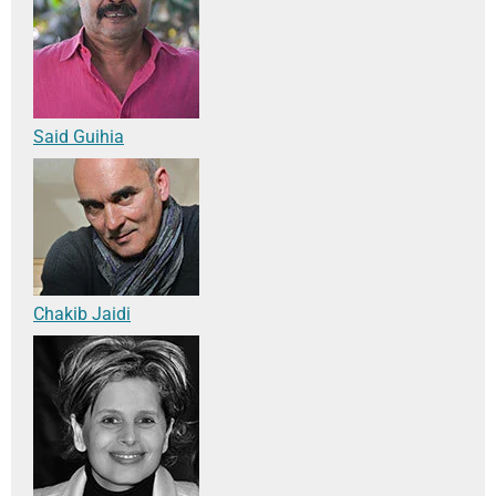
Said Guihia
Chakib Jaidi