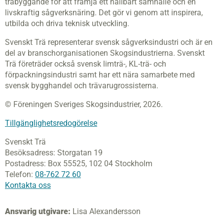
träbyggande för att främja ett hållbart samhälle och en
livskraftig sågverksnäring. Det gör vi genom att inspirera,
utbilda och driva teknisk utveckling.
Svenskt Trä representerar svensk sågverksindustri och är en
del av branschorganisationen Skogsindustrierna. Svenskt
Trä företräder också svensk limträ-, KL-trä- och
förpackningsindustri samt har ett nära samarbete med
svensk bygghandel och trävarugrossisterna.
© Föreningen Sveriges Skogsindustrier, 2026.
Tillgänglighetsredogörelse
Svenskt Trä
Besöksadress:
Storgatan 19
Postadress:
Box 55525,
102 04 Stockholm
Telefon:
08-762 72 60
Kontakta oss
Ansvarig utgivare:
Lisa Alexandersson