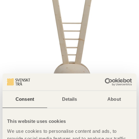
Consent
Details
About
Dela denna sida:
This website uses cookies
We use cookies to personalise content and ads, to
Kontakt
provide social media features and to analyse our traffic.