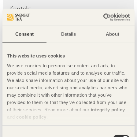
Kontakt
Charlotte Dedye Apelgren
+46 8 762 79 73
Consent
Details
About
Foto: Norredine Doudouhi
This website uses cookies
We use cookies to personalise content and ads, to
provide social media features and to analyse our traffic.
We also share information about your use of our site with
our social media, advertising and analytics partners who
may combine it with other information that you’ve
provided to them or that they’ve collected from your use
Toufik Belaffari
of their services. Read more about our
integrity policy
and
cookie policy
.
Consent