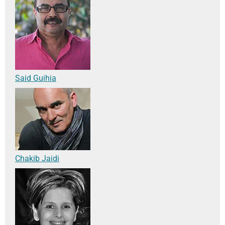
Said Guihia
Chakib Jaidi