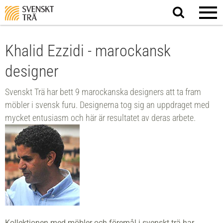
Sök
på
webbplatsen
Khalid Ezzidi - marockansk
designer
Svenskt Trä har bett 9 marockanska designers att ta fram
möbler i svensk furu. Designerna tog sig an uppdraget med
mycket entusiasm och här är resultatet av deras arbete.
Kollektionen med möbler och föremål i svenskt trä har