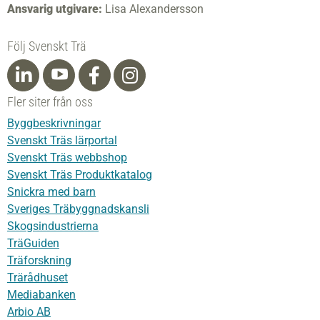
Ansvarig utgivare:
Lisa Alexandersson
Följ Svenskt Trä
Fler siter från oss
Byggbeskrivningar
Svenskt Träs lärportal
Svenskt Träs webbshop
Svenskt Träs Produktkatalog
Snickra med barn
Sveriges Träbyggnadskansli
Skogsindustrierna
TräGuiden
Träforskning
Trärådhuset
Mediabanken
Arbio AB