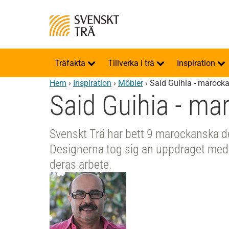
Träfakta
Tillverka i trä
Inspiration
Hem
›
Inspiration
›
Möbler
›
Said Guihia - marock
Said Guihia - ma
Svenskt Trä har bett 9 marockanska de
Designerna tog sig an uppdraget med 
deras arbete.