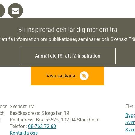
Bli inspirerad och lär dig mer om trä
 att få information om publikationer, seminarier och Svenskt T
Anmäl dig för att få inspiration
Visa sajtkarta
Fler 
 och
Svenskt Trä
och
Besöksadress:
Storgatan 19
Bygg
t
Postadress:
Box 55525,
102 04 Stockholm
Sven
Telefon:
08-762 72 60
Sven
Kontakta oss