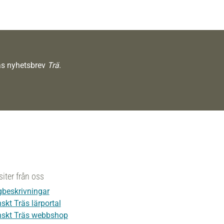
räs nyhetsbrev
Trä
.
siter från oss
beskrivningar
skt Träs lärportal
skt Träs webbshop