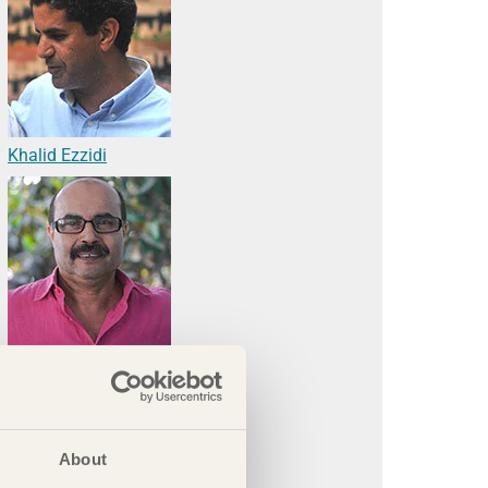
Khalid Ezzidi
Said Guihia
About