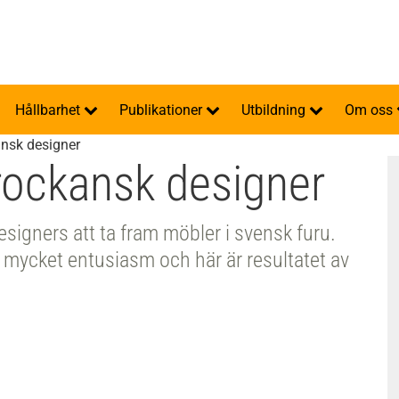
Hållbarhet
Publikationer
Utbildning
Om oss
ansk designer
rockansk designer
signers att ta fram möbler i svensk furu.
mycket entusiasm och här är resultatet av