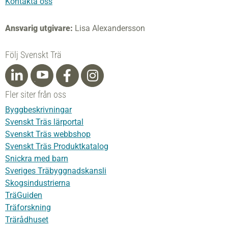
Kontakta oss
Ansvarig utgivare:
Lisa Alexandersson
Följ Svenskt Trä
Fler siter från oss
Byggbeskrivningar
Svenskt Träs lärportal
Svenskt Träs webbshop
Svenskt Träs Produktkatalog
Snickra med barn
Sveriges Träbyggnadskansli
Skogsindustrierna
TräGuiden
Träforskning
Trärådhuset