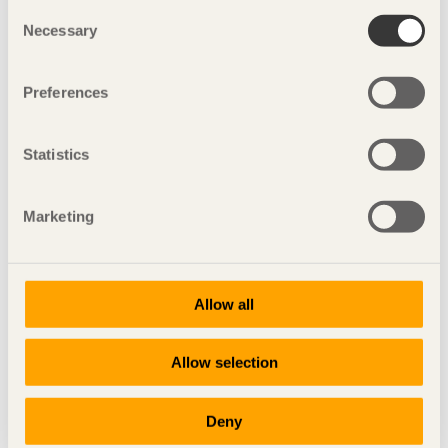
Consent
Pusu tea bench
Necessary
Selection
Growing up with you
Scenery on the bench
Horse stool
Preferences
NUDE
Memento
Statistics
Fotograf dessa nio objekt: Tuomas Harjumaaskola
Marketing
Delprojekt med svenska designers:
Black Pine Collection
Bordet Solstråle
Allow all
Garderoben Brus
Grab A Chair
Allow selection
Kaffebordet Radius
Pallen Pinustool
Sauna Seat
Deny
Skåpet Tajga