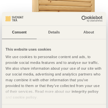
Consent
Details
About
This website uses cookies
We use cookies to personalise content and ads, to
Foto Tuomas Harjumaaskola
provide social media features and to analyse our traffic.
Dela denna sida:
We also share information about your use of our site with
our social media, advertising and analytics partners who
may combine it with other information that you’ve
provided to them or that they’ve collected from your use
Delprojekt med kinesiska designers:
of their services. Read more about our
integrity policy
Stool with ears
and
cookie policy
.
Giraffe rack
Floating table