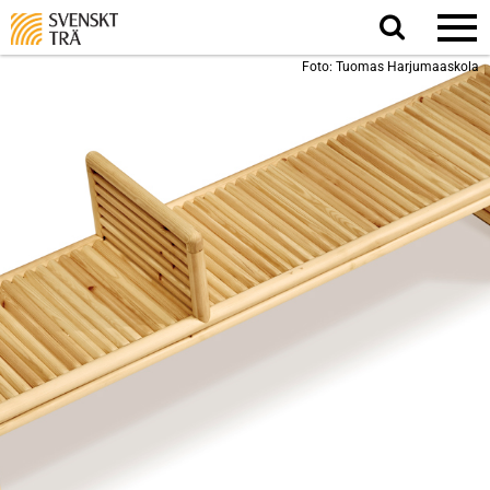
Sök
på
webbplatsen
Foto: Tuomas Harjumaaskola