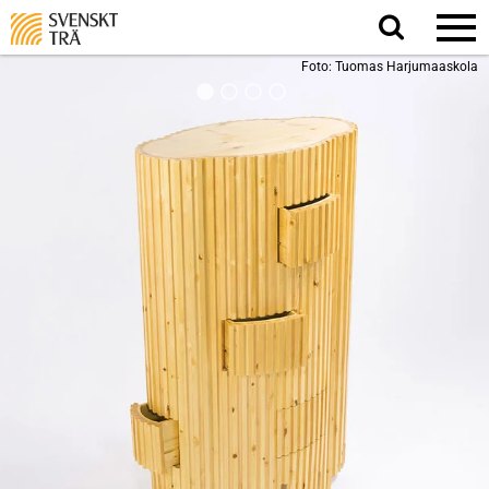
Sök
på
webbplatsen
Foto: Tuomas Harjumaaskola