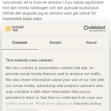
I processen att ta fram en armatur i furu vände jag blicken
mot den orörda tallskogen och den gulnade bastufurun.
Utifrån det skapade jag en armatur som ger utryck för
materialets båda sidor.
Knall är en pendel där inspirationen är tagen från den
traditionella huggkubben översatt i stiliserad form. Jag har
valt att framhäva furuns mjukhet, som gör att den lätt får
defekter, och göra det till dess styrka. Den kluvna och
Consent
Details
About
borstade ytan påminner med sina sprickor och ojämnheter
om den textur och form stubbar får när de i åratal står ute i
ur och skur.
This website uses cookies
Namnet Knall kommer av ljudet som uppstår när yxans blad
We use cookies to personalise content and ads, to
möter vedträet och det klyvs.
provide social media features and to analyse our traffic.
We also share information about your use of our site with
Här kan du läsa pressmeddelandet "Furulampan – en
our social media, advertising and analytics partners who
lysande återvändare i ny tappning" och ladda ner bilder
.
may combine it with other information that you’ve
Dela denna sida:
provided to them or that they’ve collected from your use
of their services. Read more about our
integrity policy
and
cookie policy
.