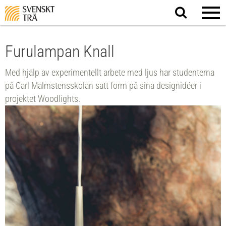
Sök
på
webbplatsen
Furulampan Knall
Med hjälp av experimentellt arbete med ljus har studenterna
på Carl Malmstensskolan satt form på sina designidéer i
projektet Woodlights.