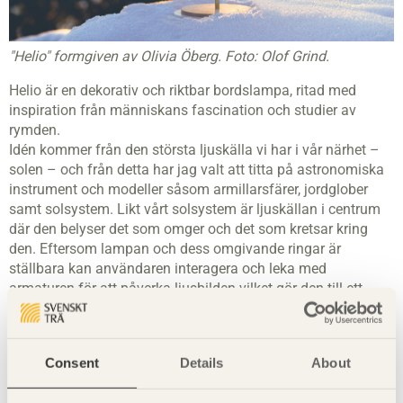
"Helio" formgiven av Olivia Öberg. Foto: Olof Grind.
Helio är en dekorativ och riktbar bordslampa, ritad med
inspiration från människans fascination och studier av
rymden.
Idén kommer från den största ljuskälla vi har i vår närhet –
solen – och från detta har jag valt att titta på astronomiska
instrument och modeller såsom armillarsfärer, jordglober
samt solsystem. Likt vårt solsystem är ljuskällan i centrum
där den belyser det som omger och det som kretsar kring
den. Eftersom lampan och dess omgivande ringar är
ställbara kan användaren interagera och leka med
armaturen för att påverka ljusbilden vilket gör den till ett
spännande ljussättningsverktyg. I armaturen möts gammalt
och nytt, med svensk furu, LED, pulverlackad aluminium och
detaljer i mässing.
Consent
Details
About
Här kan du läsa pressmeddelandet "Furulampan – en
lysande återvändare i ny tappning" och ladda ner bilder
.