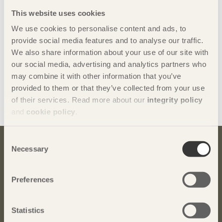
This website uses cookies
Se alla armaturer
We use cookies to personalise content and ads, to
L05
provide social media features and to analyse our traffic.
Dandelion
We also share information about your use of our site with
Cone
our social media, advertising and analytics partners who
December
may combine it with other information that you’ve
Nock
provided to them or that they’ve collected from your use
Take away
of their services. Read more about our
integrity policy
Knall
and
cookie policy
.
Consent
Necessary
Selection
Bli inspirerad och lär dig mer om trä
Anmäl dig här för att få information om publikationer,
Preferences
seminarier och Svenskt Träs nyhetsbrev
Trä
.
Anmäl dig för att få inspiration
Statistics