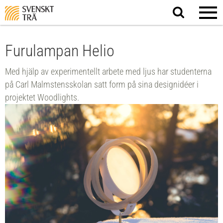
Sök
på
webbplatsen
Furulampan Helio
Med hjälp av experimentellt arbete med ljus har studenterna
på Carl Malmstensskolan satt form på sina designidéer i
projektet Woodlights.