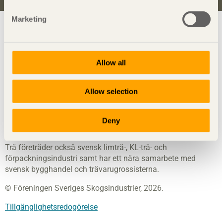
Marketing
Visa sajtkarta
Allow all
Svenskt Trä
sprider kunskap om trä, träprodukter och
träbyggande för att främja ett hållbart samhälle och en
Allow selection
livskraftig sågverksnäring. Det gör vi genom att inspirera,
utbilda och driva teknisk utveckling.
Deny
Svenskt Trä representerar svensk sågverksindustri och är en
del av branschorganisationen Skogsindustrierna. Svenskt
Trä företräder också svensk limträ-, KL-trä- och
förpackningsindustri samt har ett nära samarbete med
svensk bygghandel och trävarugrossisterna.
© Föreningen Sveriges Skogsindustrier, 2026.
Tillgänglighetsredogörelse