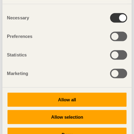
Consent
Necessary
Selection
Preferences
Statistics
Marketing
NOTERAT
Rekreation med repetitiv modul
Ski Centre
i Olivone, Schweiz av
Durisch+Nolli
Allow all
Foto: Vincent Leroux
Allow selection