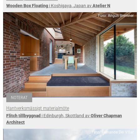
Wooden Box Floating
i Koshigaya, Japan av
Atelier N
Foto: Angus Bremner
NOTERAT
Hantverksmässigt materialmöte
Flitch tillbyggnad
i Edinburgh, Skottland av
Oliver Chapman
Architect
Foto: Fernanda Del Villar