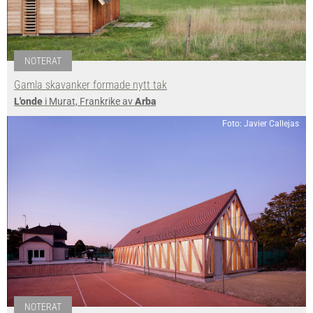
NOTERAT
Gamla skavanker formade nytt tak
L'onde
i Murat, Frankrike av
Arba
Foto: Javier Callejas
NOTERAT