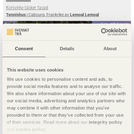
Korsvirke täcker fasad
Tennishus
i Cabourg, Frankrike av
Lemoal Lemoal
Foto: KIE & team
Consent
Details
About
This website uses cookies
We use cookies to personalise content and ads, to
provide social media features and to analyse our traffic.
We also share information about your use of our site with
our social media, advertising and analytics partners who
NOTERAT
may combine it with other information that you’ve
Mikrobibliotek som social lek- och mötesplats
provided to them or that they’ve collected from your use
Mikrobibliotek
i Java, Indonesien av
SHAU
of their services. Read more about our
integrity policy
and
cookie policy
.
Foto: Tonatiuh Ambrosetti