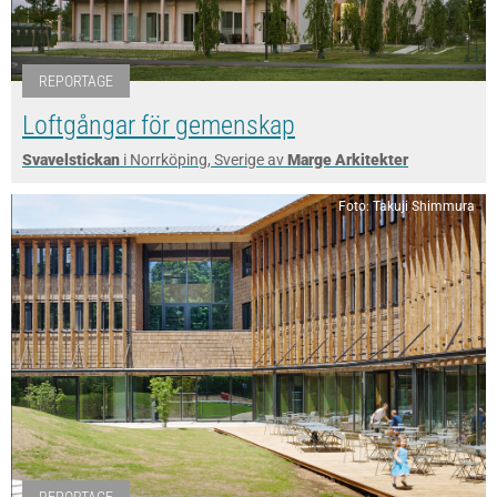
REPORTAGE
Loftgångar för gemenskap
Svavelstickan
i Norrköping, Sverige av
Marge Arkitekter
Foto: Takuji Shimmura
REPORTAGE