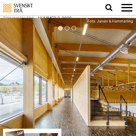
Sök
på
webbplatsen
TIDNINGEN TRÄ
-
NUMMER 3, 2020
Foto: Jansin & Hammarling