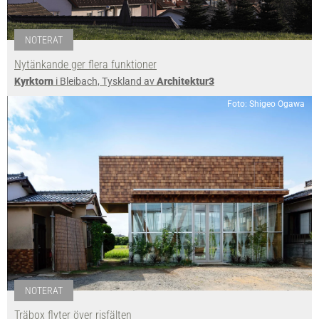
NOTERAT
Nytänkande ger flera funktioner
Kyrktorn
i Bleibach, Tyskland av
Architektur3
Foto: Shigeo Ogawa
NOTERAT
Träbox flyter över risfälten