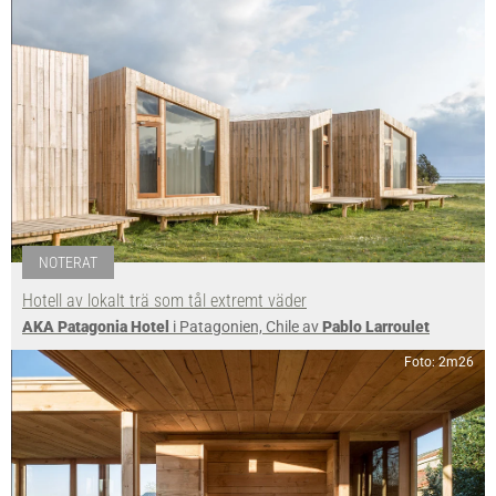
NOTERAT
Hotell av lokalt trä som tål extremt väder
AKA Patagonia Hotel
i Patagonien, Chile av
Pablo Larroulet
Foto: 2m26