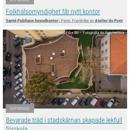
Folkhälsomyndighet får nytt kontor
Santé Publique huvudkontor
i Paris, Frankrike av
Atelier du Pont
Foto: FG + SG – Fotografia de Arquitectura
REPORTAGE
Bevarade träd i stadskärnan skapade lekfull
förskola