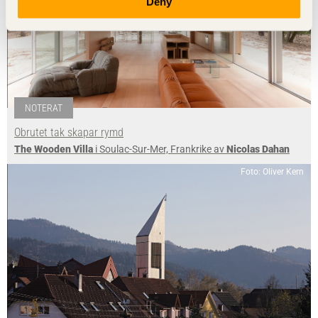
Deny
NOTERAT
Obrutet tak skapar rymd
The Wooden Villa
i Soulac-Sur-Mer, Frankrike av
Nicolas Dahan
Foto: Oliver Kern