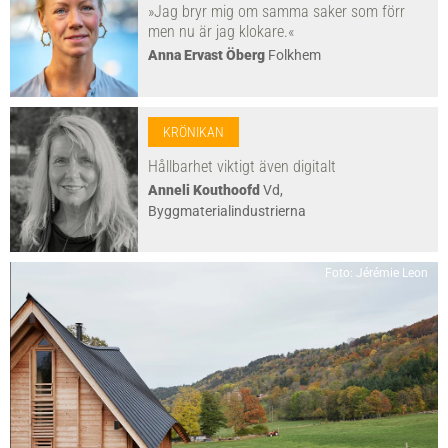
»Jag bryr mig om samma saker som förr
men nu är jag klokare.«
Anna Ervast Öberg
Folkhem
KRÖNIKAN
Hållbarhet viktigt även digitalt
Anneli Kouthoofd
Vd,
Byggmaterialindustrierna
Foto: Jérémie Leon