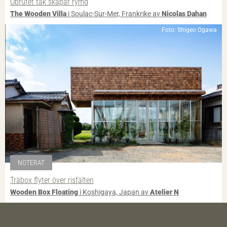
Obrutet tak skapar rymd
The Wooden Villa
i Soulac-Sur-Mer, Frankrike av
Nicolas Dahan
Foto: Shigeo Ogawa
NOTERAT
Träbox flyter över risfälten
Wooden Box Floating
i Koshigaya, Japan av
Atelier N