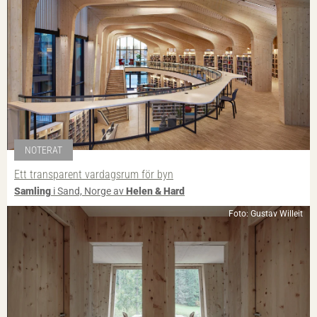
NOTERAT
Ett transparent vardagsrum för byn
Samling
i Sand, Norge av
Helen & Hard
Foto: Gustav Willeit