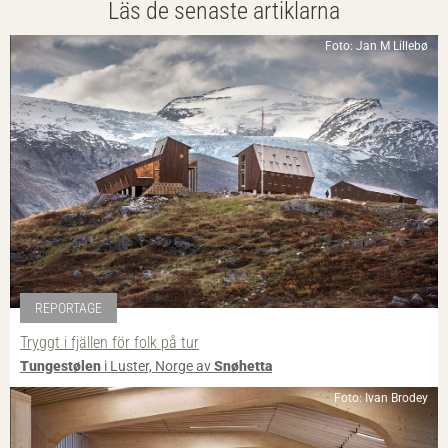
Läs de senaste artiklarna
Foto: Jan M Lillebø
REPORTAGE
Tryggt i fjällen för folk på tur
Tungestølen
i Luster, Norge av
Snøhetta
Foto: Ivan Brodey