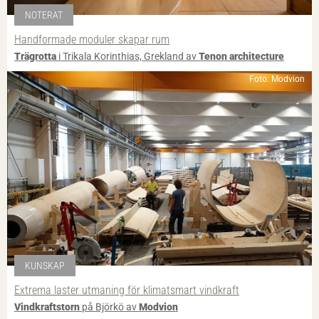
NOTERAT
Handformade moduler skapar rum
Trägrotta
i Trikala Korinthias, Grekland av
Tenon architecture
Foto: Modvion
KUNSKAP
Extrema laster utmaning för klimatsmart vindkraft
Vindkraftstorn
på Björkö av
Modvion