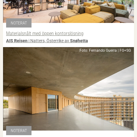
NOTERAT
Materialsnålt med öppen kontorslösning
AIS Reisen
i Natters, Österrike av
Snøhetta
Foto: Fernando Guerra | FG+SG
NOTERAT