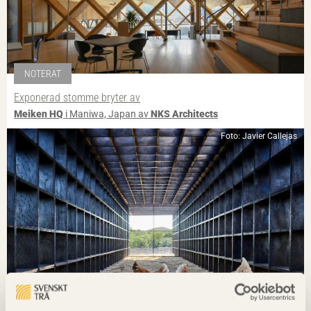
NOTERAT
Exponerad stomme bryter av
Meiken HQ
i Maniwa, Japan av
NKS Architects
Foto: Javier Callejas