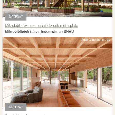
NOTERAT
Mikrobibliotek som social lek- och mötesplats
Mikrobibliotek
i Java, Indonesien av
SHAU
Foto: Vincent Leroux
NOTERAT