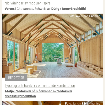
Nio våningar av moduler i spiral
Vortex
i Chavannes, Schweiz av
Dürig / Itten+Brechbühl
Foto: Åke E:son Lindman
REPORTAGE
Typologi och hantverk en vinnande kombination
Ateljé i Södersvik
på Rådmansö av
Södersvik
arkitekturproduktion
Foto: Jansin & Hammarling