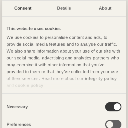
NOTERAT
Consent
Details
About
Ombonade reden i väggen
Casa Wabi
i Oaxaca, Mexiko av
Kengo Kuma & Associates
This website uses cookies
Foto: Takumi Ota
We use cookies to personalise content and ads, to
provide social media features and to analyse our traffic.
We also share information about your use of our site with
our social media, advertising and analytics partners who
may combine it with other information that you’ve
provided to them or that they’ve collected from your use
of their services. Read more about our
integrity policy
and
cookie policy
.
Consent
NOTERAT
Necessary
Selection
Gästhus ger by nytt liv
Hus för Marebito
i Nanto, Japan av
Vuild
Preferences