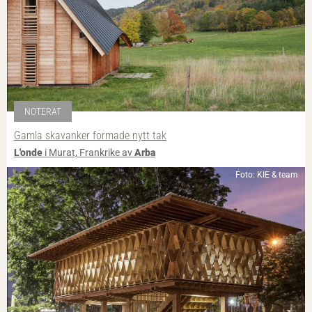
NOTERAT
Gamla skavanker formade nytt tak
L'onde
i Murat, Frankrike av
Arba
Foto: KIE & team