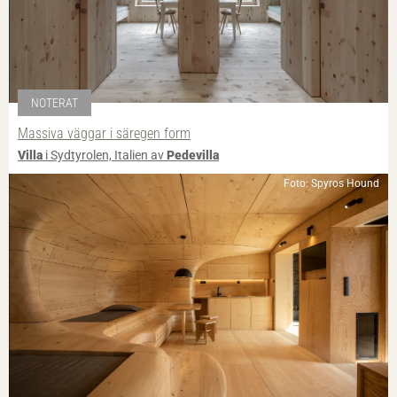
NOTERAT
Massiva väggar i säregen form
Villa
i Sydtyrolen, Italien av
Pedevilla
Foto: Spyros Hound