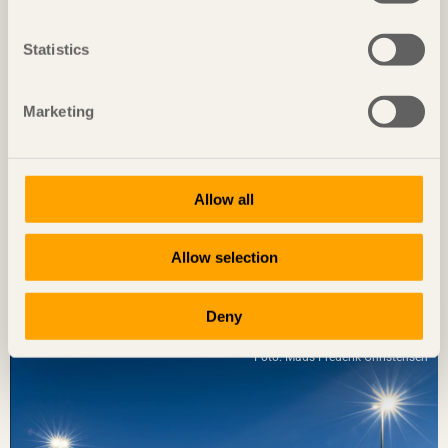
Foto: Björn Lofterud
Statistics
Marketing
Allow all
Allow selection
NOTERAT
Diskret placerat experiment
Deny
Ateljé Grytnäs
på Lisö, Sverige av
In Praise of Shadows
Foto: Mads Frederik Christensen