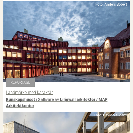
Foto: Anders Bobert
REPORTAGE
Landmärke med karaktär
Kunskapshuset
i Gällivare av
Liljewall arkitekter / MAF
Arkitektkontor
Foto: David Valldeby