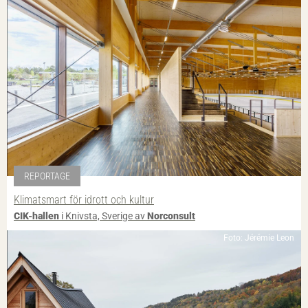
REPORTAGE
Klimatsmart för idrott och kultur
CIK-hallen
i Knivsta, Sverige av
Norconsult
Foto: Jérémie Leon