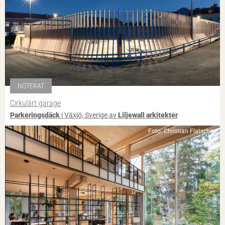
NOTERAT
Cirkulärt garage
Parkeringsdäck
i Växjö, Sverige av
Liljewall arkitekter
Foto: Christian Flatscher