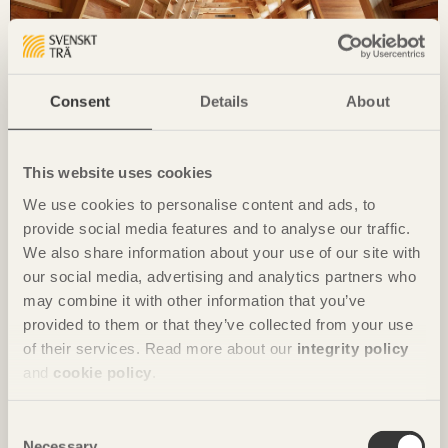
Consent
Details
About
NOTERAT
Gästhus ger by nytt liv
This website uses cookies
Hus för Marebito
i Nanto, Japan av
Vuild
We use cookies to personalise content and ads, to
provide social media features and to analyse our traffic.
Foto: Björn Lofterud
We also share information about your use of our site with
our social media, advertising and analytics partners who
may combine it with other information that you’ve
provided to them or that they’ve collected from your use
of their services. Read more about our
integrity policy
and
cookie policy
.
Consent
Necessary