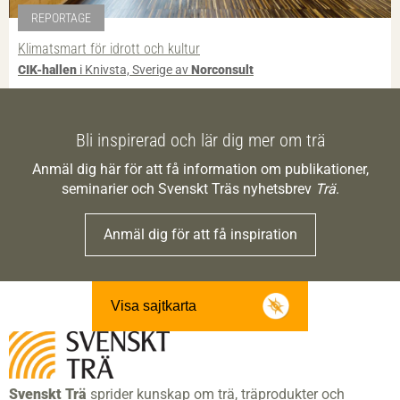
REPORTAGE
Klimatsmart för idrott och kultur
CIK-hallen
i Knivsta, Sverige av
Norconsult
Bli inspirerad och lär dig mer om trä
Anmäl dig här för att få information om publikationer,
seminarier och Svenskt Träs nyhetsbrev
Trä
.
Anmäl dig för att få inspiration
Visa sajtkarta
Svenskt Trä
sprider kunskap om trä, träprodukter och