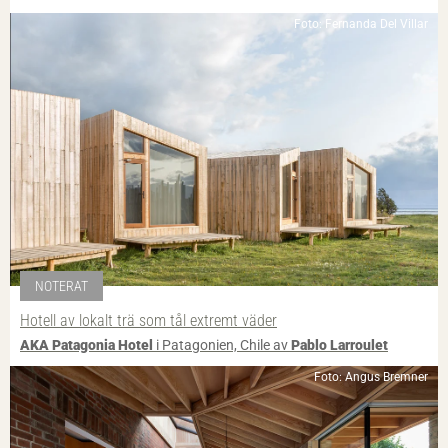
Foto: Fernanda Del Villar
NOTERAT
Hotell av lokalt trä som tål extremt väder
AKA Patagonia Hotel
i Patagonien, Chile av
Pablo Larroulet
Foto: Angus Bremner