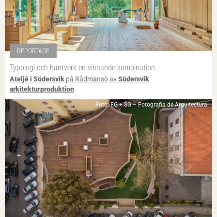
REPORTAGE
Typologi och hantverk en vinnande kombination
Ateljé i Södersvik
på Rådmansö av
Södersvik
arkitekturproduktion
Foto: FG + SG – Fotografia de Arquitectura