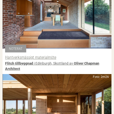
NOTERAT
Hantverksmässigt materialmöte
Flitch tillbyggnad
i Edinburgh, Skottland av
Oliver Chapman
Architect
Foto: 2m26