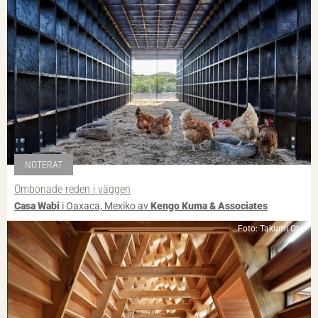
NOTERAT
Ombonade reden i väggen
Casa Wabi
i Oaxaca, Mexiko av
Kengo Kuma & Associates
Foto: Takumi Ota