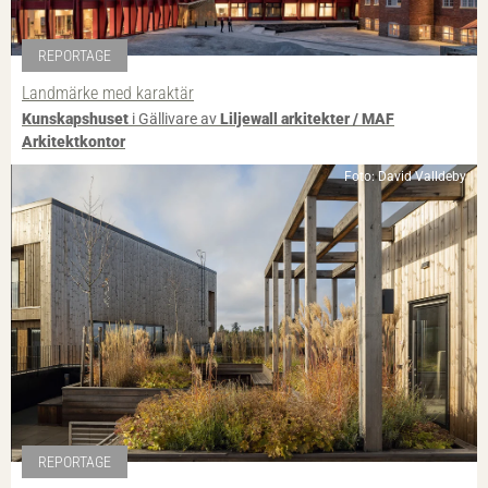
REPORTAGE
Landmärke med karaktär
Kunskapshuset
i Gällivare av
Liljewall arkitekter / MAF
Arkitektkontor
Foto: David Valldeby
REPORTAGE