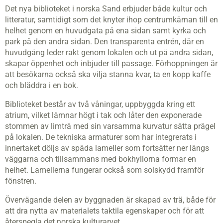
Det nya biblioteket i norska Sand erbjuder både kultur och
litteratur, samtidigt som det knyter ihop centrumkärnan till en
helhet genom en huvudgata på ena sidan samt kyrka och
park på den andra sidan. Den transparenta entrén, där en
huvudgång leder rakt genom lokalen och ut på andra sidan,
skapar öppenhet och inbjuder till passage. Förhoppningen är
att besökarna också ska vilja stanna kvar, ta en kopp kaffe
och bläddra i en bok.
Biblioteket består av två våningar, uppbyggda kring ett
atrium, vilket lämnar högt i tak och låter den exponerade
stommen av limträ med sin varsamma kurvatur sätta prägel
på lokalen. De tekniska armaturer som har integrerats i
innertaket döljs av späda lameller som fortsätter ner längs
väggarna och tillsammans med bokhyllorna formar en
helhet. Lamellerna fungerar också som solskydd framför
fönstren.
Övervägande delen av byggnaden är skapad av trä, både för
att dra nytta av materialets taktila egenskaper och för att
återspegla det norska kulturarvet.