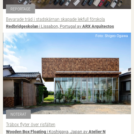
REPORTAGE
Bevarade träd i stadskärnan skapade lekfull förskola
Redbridgeskolan
i Lissabon, Portugal av
ARX Arquitectos
Foto: Shigeo Ogawa
NOTERAT
Träbox flyter över risfälten
Wooden Box Floating
i Koshigaya, Japan av
Atelier N