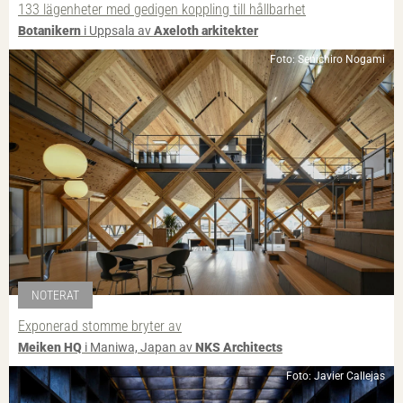
133 lägenheter med gedigen koppling till hållbarhet
Botanikern
i Uppsala av
Axeloth arkitekter
Foto: Senichiro Nogami
NOTERAT
Exponerad stomme bryter av
Meiken HQ
i Maniwa, Japan av
NKS Architects
Foto: Javier Callejas