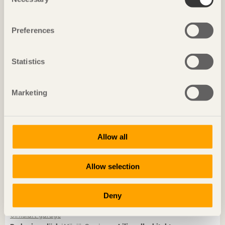
Selection
NOTERAT
Preferences
Diskret placerat experiment
Ateljé Grytnäs
på Lisö, Sverige av
In Praise of Shadows
Statistics
Foto: Mads Frederik Christensen
Marketing
Allow all
Allow selection
Deny
NOTERAT
Cirkulärt garage