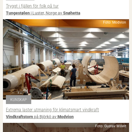
Tryggt i fjällen för folk på tur
Tungestølen
i Luster, Norge av
Snøhetta
Foto: Modvion
KUNSKAP
Extrema laster utmaning för klimatsmart vindkraft
Vindkraftstorn
på Björkö av
Modvion
Foto: Gustav Willeit