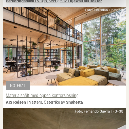
Parkeringsdäck
i Växjö, Sverige av
Liljewall arkitekter
Foto: Christian Flatscher
NOTERAT
Materialsnålt med öppen kontorslösning
AIS Reisen
i Natters, Österrike av
Snøhetta
Foto: Fernando Guerra | FG+SG