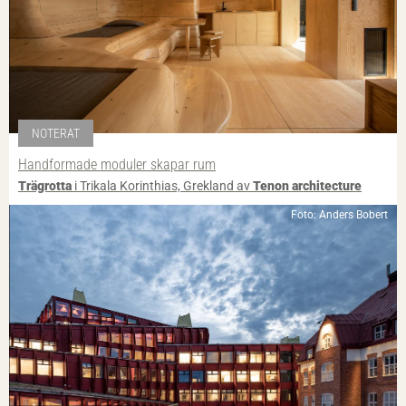
NOTERAT
Handformade moduler skapar rum
Trägrotta
i Trikala Korinthias, Grekland av
Tenon architecture
Foto: Anders Bobert