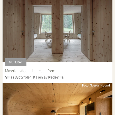
NOTERAT
Massiva väggar i säregen form
Villa
i Sydtyrolen, Italien av
Pedevilla
Foto: Spyros Hound