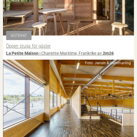
NOTERAT
Öppen stuga för gäster
La Petite Maison
i Charente-Maritime, Frankrike av
2m26
Foto: Jansin & Hammarling