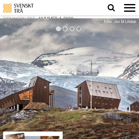
Sök
på
webbplatsen
TIDNINGEN TRÄ
-
NUMMER 4, 2020
Foto: Jan M Lillebø