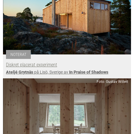
NOTERAT
Diskret placerat experiment
Ateljé Grytnäs
på Lisö, Sverige av
In Praise of Shadows
Foto: Gustav Willeit