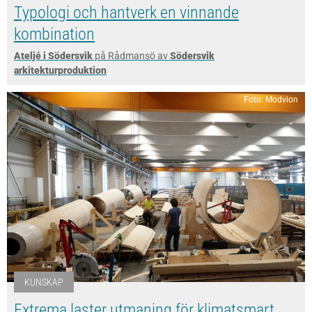
Typologi och hantverk en vinnande
kombination
Ateljé i Södersvik
på Rådmansö av
Södersvik
arkitekturproduktion
Foto: Modvion
KUNSKAP
Extrema laster utmaning för klimatsmart