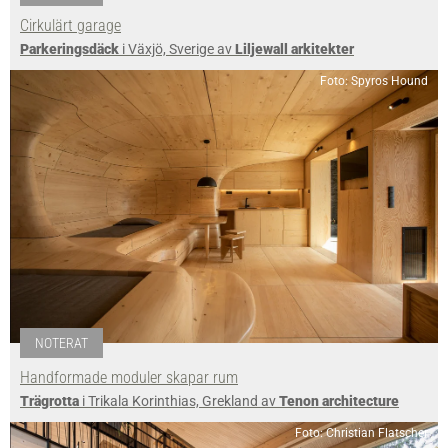
Cirkulärt garage
Parkeringsdäck
i Växjö, Sverige av
Liljewall arkitekter
Foto: Spyros Hound
NOTERAT
Handformade moduler skapar rum
Trägrotta
i Trikala Korinthias, Grekland av
Tenon architecture
Foto: Christian Flatscher