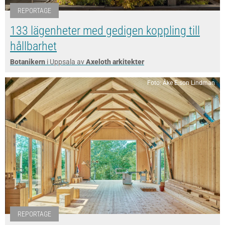
REPORTAGE
133 lägenheter med gedigen koppling till
hållbarhet
Botanikern
i Uppsala av
Axeloth arkitekter
Foto: Åke E:son Lindman
REPORTAGE