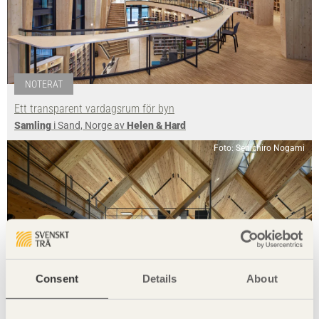
NOTERAT
Ett transparent vardagsrum för byn
Samling
i Sand, Norge av
Helen & Hard
Foto: Senichiro Nogami
Consent
Details
About