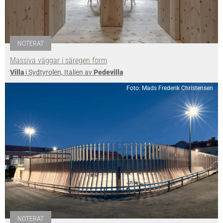
NOTERAT
Massiva väggar i säregen form
Villa
i Sydtyrolen, Italien av
Pedevilla
Foto: Mads Frederik Christensen
NOTERAT