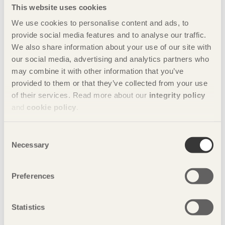
This website uses cookies
NOTERAT
We use cookies to personalise content and ads, to
Exponerad stomme bryter av
provide social media features and to analyse our traffic.
Meiken HQ
i Maniwa, Japan av
NKS Architects
We also share information about your use of our site with
Foto: Javier Callejas
our social media, advertising and analytics partners who
may combine it with other information that you’ve
provided to them or that they’ve collected from your use
of their services. Read more about our
integrity policy
and
cookie policy
.
Consent
Necessary
Selection
Preferences
NOTERAT
Ombonade reden i väggen
Statistics
Casa Wabi
i Oaxaca, Mexiko av
Kengo Kuma & Associates