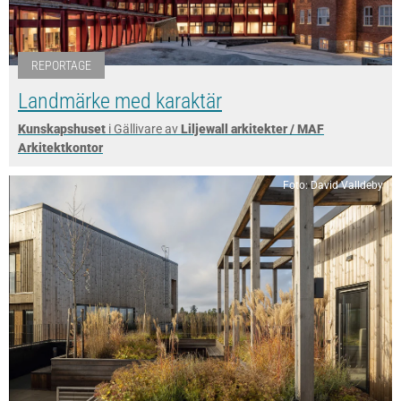
REPORTAGE
Landmärke med karaktär
Kunskapshuset
i Gällivare av
Liljewall arkitekter / MAF
Arkitektkontor
Foto: David Valldeby