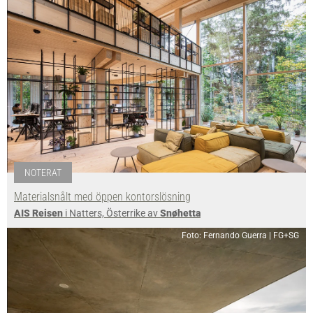
NOTERAT
Materialsnålt med öppen kontorslösning
AIS Reisen
i Natters, Österrike av
Snøhetta
Foto: Fernando Guerra | FG+SG