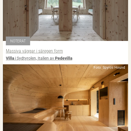
NOTERAT
Massiva väggar i säregen form
Villa
i Sydtyrolen, Italien av
Pedevilla
Foto: Spyros Hound