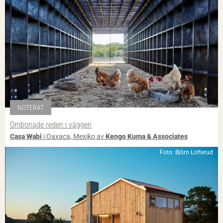
NOTERAT
Ombonade reden i väggen
Casa Wabi
i Oaxaca, Mexiko av
Kengo Kuma & Associates
Foto: Björn Lofterud