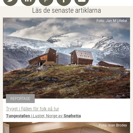
Läs de senaste artiklarna
Foto: Jan M Lillebø
REPORTAGE
Tryggt i fjällen för folk på tur
Tungestølen
i Luster, Norge av
Snøhetta
Foto: Ivan Brodey