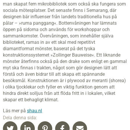
man skapat fem mikrobibliotek som också ska fungera som
sociala mötesplatser. Det senaste finns i Semarang, där
designen bär influenser från landets traditionella hus på
pålar – »ruma panggang«. Bottenvåningen har lämnats
öppen på sidorna och används för workshoppar och
sammankomster. Övervåningen, som innehåller själva
biblioteket, ramas in av ett skal med repetitivt
diamantformat mönster, baserat på det tyska
konstruktionssystemet »Zollinger Bauweise«. Ett liknande
mönster återfinns också på den drake som enligt en gammal
myt ska finnas i trakten, något som gör designen lätt att
förstå och även bidrar till att skapa ett spännande
besöksmål. Konstruktionen är i plywood av meranti (shorea)
i olika tjocklekar och fyller en viktig funktion genom att
hindra direkt solljus från att flöda fritt in i lokalen, vilket
skapar ett behagligt klimat.
Läs mer på
shau.nl
Dela denna sida: