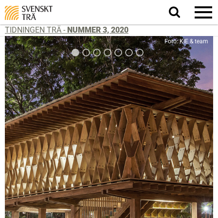
Sök
på
webbplatsen
TIDNINGEN TRÄ -
NUMMER 3, 2020
Foto: KIE & team