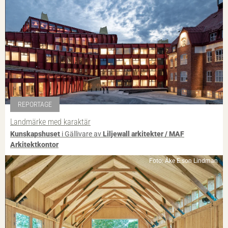
REPORTAGE
Landmärke med karaktär
Kunskapshuset
i Gällivare av
Liljewall arkitekter / MAF
Arkitektkontor
Foto: Åke E:son Lindman