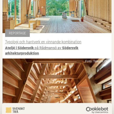
REPORTAGE
Typologi och hantverk en vinnande kombination
Ateljé i Södersvik
på Rådmansö av
Södersvik
arkitekturproduktion
Foto: Takumi Ota