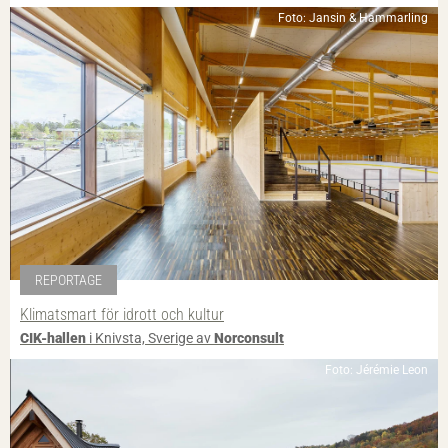
Foto: Jansin & Hammarling
REPORTAGE
Klimatsmart för idrott och kultur
CIK-hallen
i Knivsta, Sverige av
Norconsult
Foto: Jérémie Leon