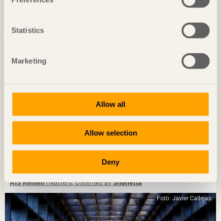
Vortex
i Chavannes, Schweiz av
Dürig / Itten+Brechbühl
Foto: Christian Flatscher
Statistics
Marketing
Allow all
Allow selection
NOTERAT
Deny
Materialsnålt med öppen kontorslösning
AIS Reisen
i Natters, Österrike av
Snøhetta
Foto: Javier Callejas