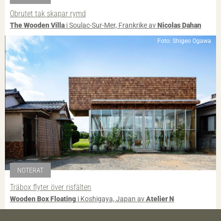
Obrutet tak skapar rymd
The Wooden Villa
i Soulac-Sur-Mer, Frankrike av
Nicolas Dahan
Foto: Shigeo Ogawa
NOTERAT
Träbox flyter över risfälten
Wooden Box Floating
i Koshigaya, Japan av
Atelier N