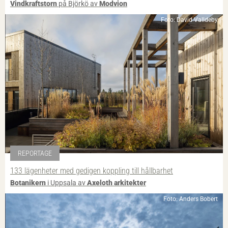
Vindkraftstorn
på Björkö av
Modvion
Foto: David Valldeby
REPORTAGE
133 lägenheter med gedigen koppling till hållbarhet
Botanikern
i Uppsala av
Axeloth arkitekter
Foto: Anders Bobert