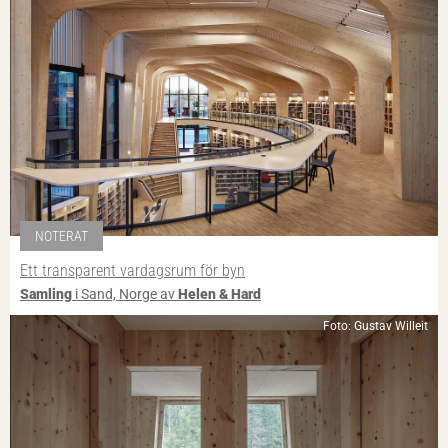
NOTERAT
Ett transparent vardagsrum för byn
Samling
i Sand, Norge av
Helen & Hard
Foto: Gustav Willeit