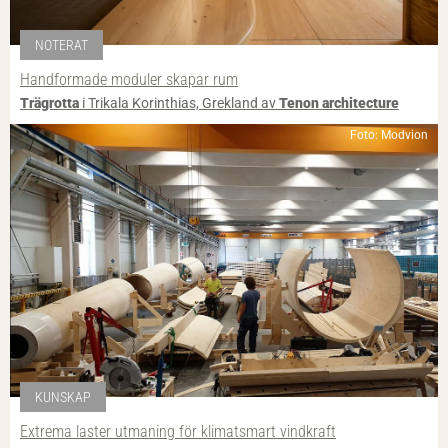
NOTERAT
Handformade moduler skapar rum
Trägrotta
i Trikala Korinthias, Grekland av
Tenon architecture
Foto: Modvion
KUNSKAP
Extrema laster utmaning för klimatsmart vindkraft