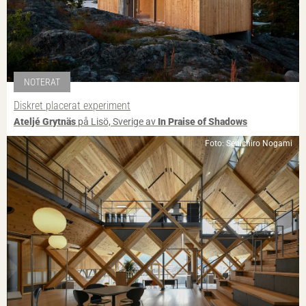
NOTERAT
Diskret placerat experiment
Ateljé Grytnäs
på Lisö, Sverige av
In Praise of Shadows
Foto: Senichiro Nogami