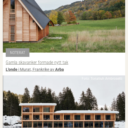
NOTERAT
Gamla skavanker formade nytt tak
L'onde
i Murat, Frankrike av
Arba
Foto: Tonatiuh Ambrosetti