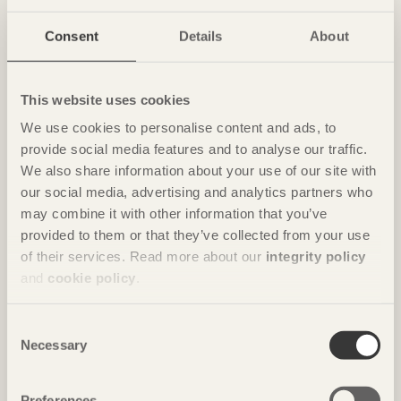
Consent
Details
About
NOTERAT
Gästhus ger by nytt liv
This website uses cookies
Hus för Marebito
i Nanto, Japan av
Vuild
We use cookies to personalise content and ads, to
Foto: Fernando Guerra | FG+SG
provide social media features and to analyse our traffic.
We also share information about your use of our site with
our social media, advertising and analytics partners who
may combine it with other information that you’ve
provided to them or that they’ve collected from your use
of their services. Read more about our
integrity policy
and
cookie policy
.
Consent
Necessary
Selection
NOTERAT
Nio våningar av moduler i spiral
Preferences