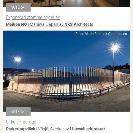
NOTERAT
Exponerad stomme bryter av
Meiken HQ
i Maniwa, Japan av
NKS Architects
Foto: Mads Frederik Christensen
NOTERAT
Cirkulärt garage
Parkeringsdäck
i Växjö, Sverige av
Liljewall arkitekter