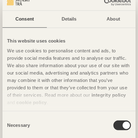
Consent
Details
About
NOTERAT
Ombonade reden i väggen
This website uses cookies
Casa Wabi
i Oaxaca, Mexiko av
Kengo Kuma & Associates
We use cookies to personalise content and ads, to
Foto: Takumi Ota
provide social media features and to analyse our traffic.
We also share information about your use of our site with
our social media, advertising and analytics partners who
may combine it with other information that you’ve
provided to them or that they’ve collected from your use
of their services. Read more about our
integrity policy
and
cookie policy
.
Consent
Necessary
Selection
NOTERAT