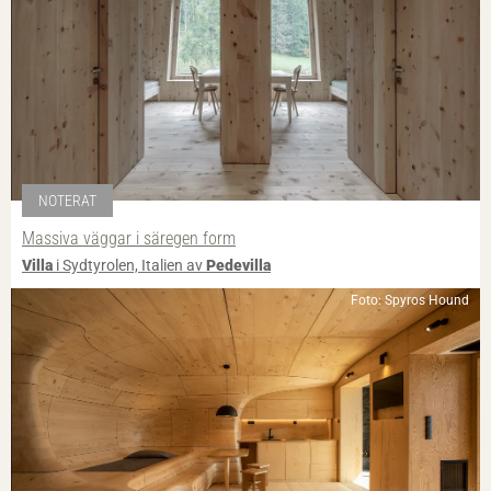
NOTERAT
Massiva väggar i säregen form
Villa
i Sydtyrolen, Italien av
Pedevilla
Foto: Spyros Hound