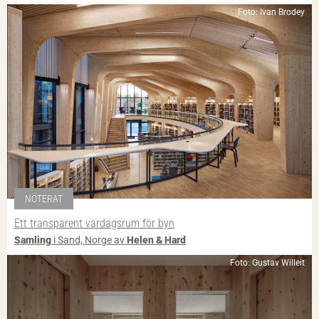
Foto: Ivan Brodey
NOTERAT
Ett transparent vardagsrum för byn
Samling
i Sand, Norge av
Helen & Hard
Foto: Gustav Willeit