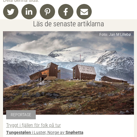
Dela denna sida:
Läs de senaste artiklarna
Foto: Jan M Lillebø
REPORTAGE
Tryggt i fjällen för folk på tur
Tungestølen
i Luster, Norge av
Snøhetta