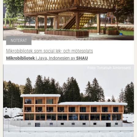
NOTERAT
Mikrobibliotek som social lek- och mötesplats
Mikrobibliotek
i Java, Indonesien av
SHAU
Foto: Tonatiuh Ambrosetti