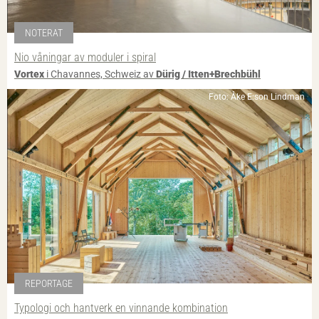
NOTERAT
Nio våningar av moduler i spiral
Vortex
i Chavannes, Schweiz av
Dürig / Itten+Brechbühl
Foto: Åke E:son Lindman
REPORTAGE
Typologi och hantverk en vinnande kombination