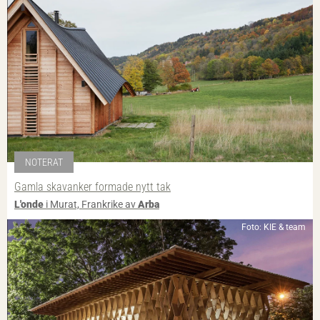
NOTERAT
Gamla skavanker formade nytt tak
L'onde
i Murat, Frankrike av
Arba
Foto: KIE & team