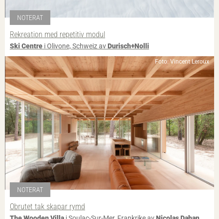
NOTERAT
Rekreation med repetitiv modul
Ski Centre
i Olivone, Schweiz av
Durisch+Nolli
Foto: Vincent Leroux
NOTERAT
Obrutet tak skapar rymd
The Wooden Villa
i Soulac-Sur-Mer, Frankrike av
Nicolas Dahan