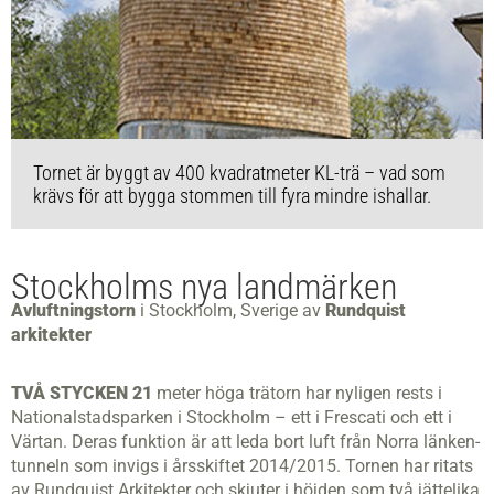
Tornet är byggt av 400 kvadratmeter KL-trä – vad som
krävs för att bygga stommen till fyra mindre ishallar.
Stockholms nya landmärken
Avluftningstorn
i Stockholm, Sverige av
Rundquist
arkitekter
TVÅ STYCKEN 21
meter höga trätorn har nyligen rests i
Nationalstadsparken i Stockholm – ett i Frescati och ett i
Värtan. Deras funktion är att leda bort luft från Norra länken-
tunneln som invigs i årsskiftet 2014/2015. Tornen har ritats
av Rundquist Arkitekter och skjuter i höjden som två jättelika