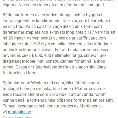
cigarrer. När solen skiner på dem glimmar de som guld.
Båda har formen av en vriden triangel och är byggda i
limträsegment av korslimmade träskivor, som bearbetats i
en cnc-fräs. På så sätt fick varje del en unik form som
därefter har staplats och skruvats ihop, totalt 117 varv för att
nå 20 meter. Varven består av sex delar varför varje torn
inbegriper totalt 702 stycken unika element, alla skräddade
ur den korslimmade skivan. För att binda samman dessa
användes cirka 6 000, 400 millimeter långa, skruvar. Sex
dragstänger löper inuti konstruktionen för att hålla ihop
tornet. Dessa är fjäderbelastade för att stagen ska klara
fuktrörelsen i tornet.
Spånplattor av Western red cedar, eller jättetuja som
träslaget heter på svenska, klär tornen. Plattorna var det
enda fasadmaterial som var aktuellt att använda för att
kunna behålla tornens unika böljande former på ett bra sätt.
Tornen levererades och konstruerades av Martinsons.«
w|
rundquist.se