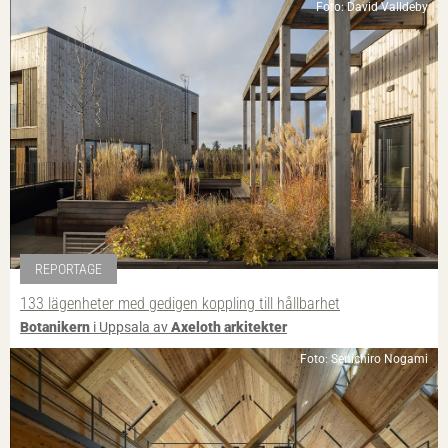
Foto: David Valldeby
REPORTAGE
133 lägenheter med gedigen koppling till hållbarhet
Botanikern
i Uppsala av
Axeloth arkitekter
Foto: Senichiro Nogami