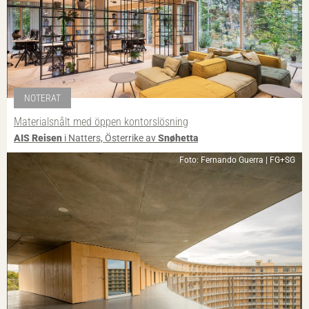
NOTERAT
Materialsnålt med öppen kontorslösning
AIS Reisen
i Natters, Österrike av
Snøhetta
Foto: Fernando Guerra | FG+SG