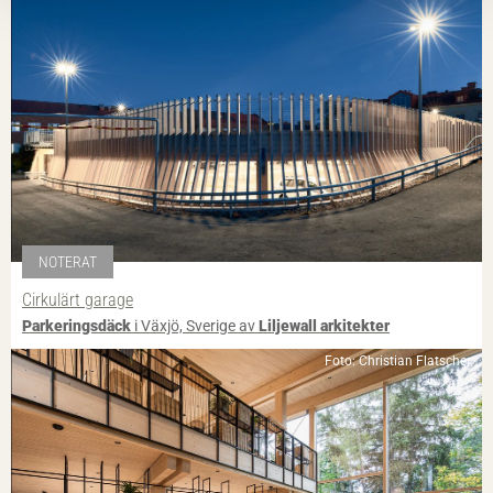
NOTERAT
Cirkulärt garage
Parkeringsdäck
i Växjö, Sverige av
Liljewall arkitekter
Foto: Christian Flatscher