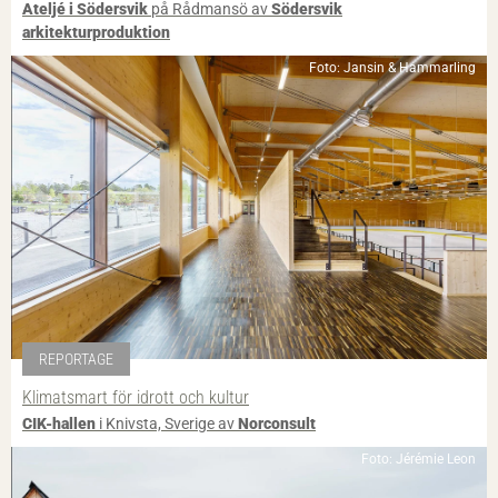
Ateljé i Södersvik
på Rådmansö av
Södersvik
arkitekturproduktion
Foto: Jansin & Hammarling
REPORTAGE
Klimatsmart för idrott och kultur
CIK-hallen
i Knivsta, Sverige av
Norconsult
Foto: Jérémie Leon