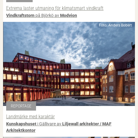
Extrema laster utmaning för klimatsmart vindkraft
Vindkraftstorn
på Björkö av
Modvion
Foto: Anders Bobert
REPORTAGE
Landmärke med karaktär
Kunskapshuset
i Gällivare av
Liljewall arkitekter / MAF
Arkitektkontor