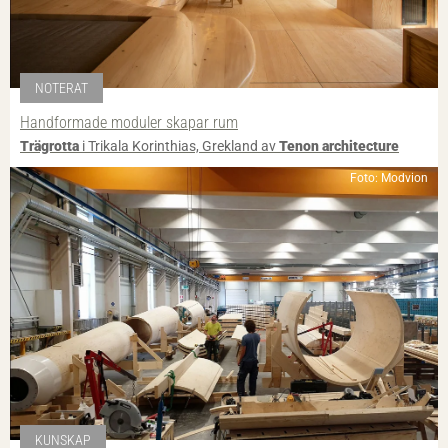
NOTERAT
Handformade moduler skapar rum
Trägrotta
i Trikala Korinthias, Grekland av
Tenon architecture
Foto: Modvion
KUNSKAP