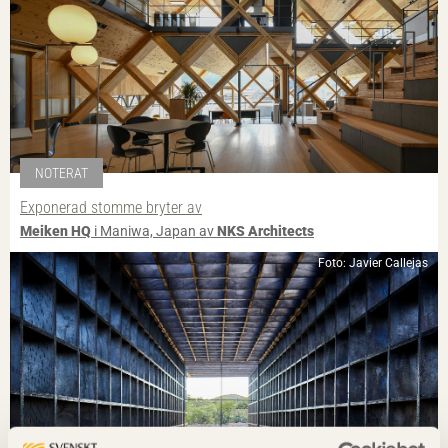
NOTERAT
Exponerad stomme bryter av
Meiken HQ
i Maniwa, Japan av
NKS Architects
Foto: Javier Callejas