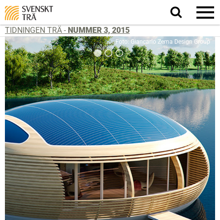
Sök
på
webbplatsen
TIDNINGEN TRÄ -
NUMMER 3, 2015
Foto: Giancarlo Zema Design Group