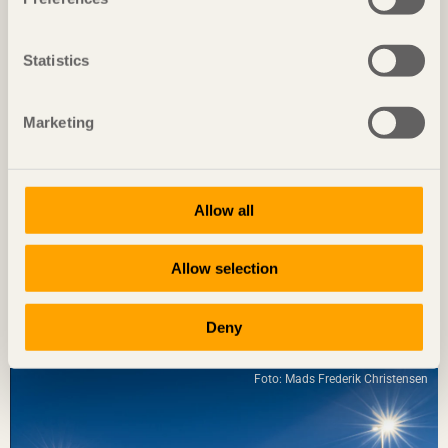
Foto: Björn Lofterud
Statistics
Marketing
Allow all
Allow selection
NOTERAT
Diskret placerat experiment
Deny
Ateljé Grytnäs
på Lisö, Sverige av
In Praise of Shadows
Foto: Mads Frederik Christensen