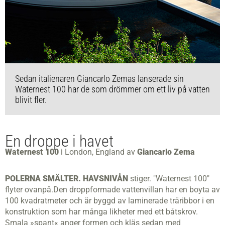
Sedan italienaren Giancarlo Zemas lanserade sin
Waternest 100 har de som drömmer om ett liv på vatten
blivit fler.
En droppe i havet
Waternest 100
i London, England av
Giancarlo Zema
POLERNA SMÄLTER. HAVSNIVÅN
stiger. "Waternest 100"
flyter ovanpå.Den droppformade vattenvillan har en boyta av
100 kvadratmeter och är byggd av laminerade träribbor i en
konstruktion som har många likheter med ett båtskrov.
Smala »spant« anger formen och kläs sedan med