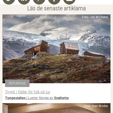
Läs de senaste artiklarna
Foto: Jan M Lillebø
REPORTAGE
Tryggt i fjällen för folk på tur
Tungestølen
i Luster, Norge av
Snøhetta
Foto: Ivan Brodey