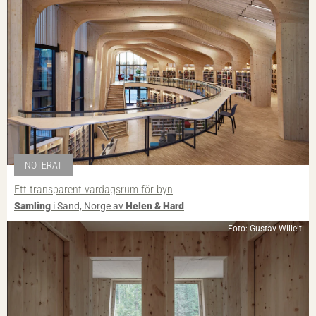
NOTERAT
Ett transparent vardagsrum för byn
Samling
i Sand, Norge av
Helen & Hard
Foto: Gustav Willeit