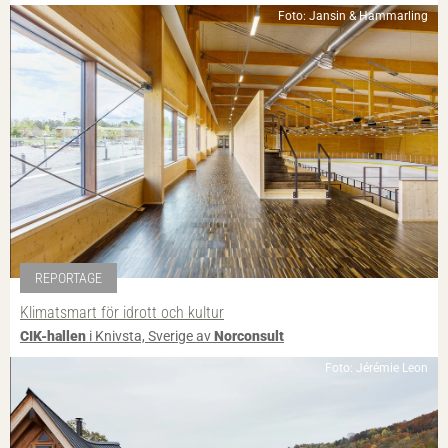
Foto: Jansin & Hammarling
REPORTAGE
Klimatsmart för idrott och kultur
CIK-hallen
i Knivsta, Sverige av
Norconsult
Foto: Jérémie Leon