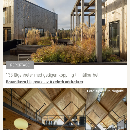
REPORTAGE
133 lägenheter med gedigen koppling till hållbarhet
Botanikern
i Uppsala av
Axeloth arkitekter
Foto: Senichiro Nogami