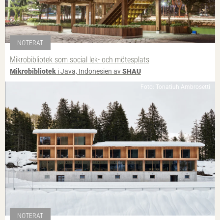
NOTERAT
Mikrobibliotek som social lek- och mötesplats
Mikrobibliotek
i Java, Indonesien av
SHAU
Foto: Tonatiuh Ambrosetti
NOTERAT