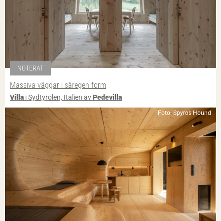
NOTERAT
Massiva väggar i säregen form
Villa
i Sydtyrolen, Italien av
Pedevilla
Foto: Spyros Hound