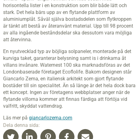
horisontella lister i en konstruktion som blir både lätt och
stark. Det hela bärs upp av en flytande plattform av
aluminiumplåt. Såväl själva bostadsdelen som flytkroppen
är tänkt att bestå av återanvänt material. Upp till 98 procent
av alla ingående beståndsdelar ska dessutom vara möjliga
att återvinna.
En nyutvecklad typ av böjliga solpaneler, monterade på det
kurviga taket, garanterar belysning samt is i drinkarna åt
villans invånare. Waternest 100 ska marknads­­föras av det
Londonbaserade företaget Ecoflolife. Bakom designen står
Giancarlo Zema, en italiensk arkitekt som gjort flytande
bostäder till sin specialitet. Än så länge är det hela dock bara
ett koncept. Ingen av företagens webbplatser anger när de
flytande villorna kommer att finnas färdiga att förtöja vid
valfritt, skyddat vattendrag.
Läs mer på
giancarlozema.com
Dela denna sida: