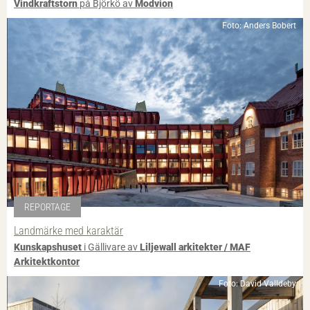
Vindkraftstorn
på Björkö av
Modvion
Foto: Anders Bobert
REPORTAGE
Landmärke med karaktär
Kunskapshuset
i Gällivare av
Liljewall arkitekter / MAF
Arkitektkontor
Foto: David Valldeby