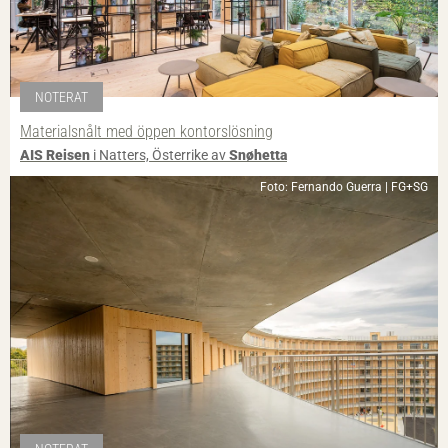
NOTERAT
Materialsnålt med öppen kontorslösning
AIS Reisen
i Natters, Österrike av
Snøhetta
Foto: Fernando Guerra | FG+SG