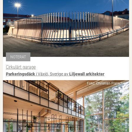
NOTERAT
Cirkulärt garage
Parkeringsdäck
i Växjö, Sverige av
Liljewall arkitekter
Foto: Christian Flatscher