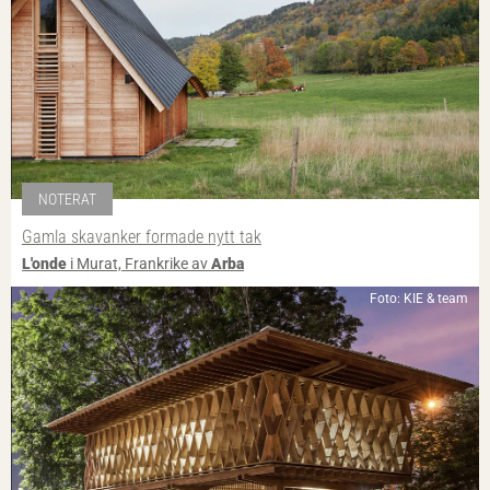
NOTERAT
Gamla skavanker formade nytt tak
L'onde
i Murat, Frankrike av
Arba
Foto: KIE & team