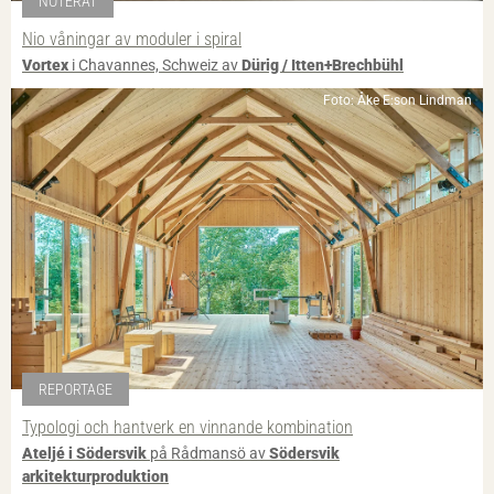
NOTERAT
Nio våningar av moduler i spiral
Vortex
i Chavannes, Schweiz av
Dürig / Itten+Brechbühl
Foto: Åke E:son Lindman
REPORTAGE
Typologi och hantverk en vinnande kombination
Ateljé i Södersvik
på Rådmansö av
Södersvik
arkitekturproduktion