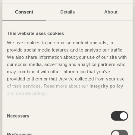
NOTERAT
Consent
Details
About
Ombonade reden i väggen
Casa Wabi
i Oaxaca, Mexiko av
Kengo Kuma & Associates
This website uses cookies
Foto: Takumi Ota
We use cookies to personalise content and ads, to
provide social media features and to analyse our traffic.
We also share information about your use of our site with
our social media, advertising and analytics partners who
may combine it with other information that you’ve
provided to them or that they’ve collected from your use
of their services. Read more about our
integrity policy
and
cookie policy
.
Consent
Necessary
NOTERAT
Selection
Gästhus ger by nytt liv
Hus för Marebito
i Nanto, Japan av
Vuild
Preferences