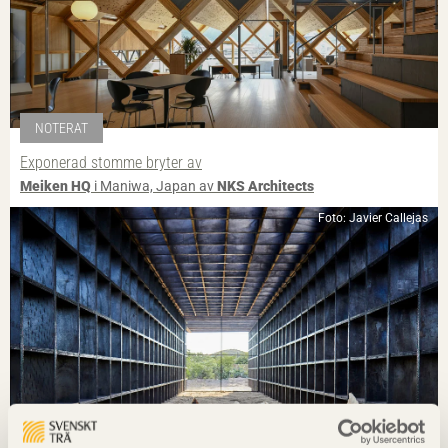
NOTERAT
Exponerad stomme bryter av
Meiken HQ
i Maniwa, Japan av
NKS Architects
Foto: Javier Callejas