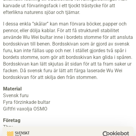
karvade ut förvaringsfack i ett tjockt trästycke för att
efterlikna naturens sjöar och tjärnar.
I dessa enkla ”skålar” kan man förvara böcker, papper och
pennor, eller dölja kablar. För att få strukturell stabilitet
använde Wu Wei bultar inne i bordets stomme för att ansluta
bordsskivan till benen. Bordsskivan som är gjord av svensk
furu, kan inte fällas upp och ner. I stället gjordes två spår i
bordets stomme, som gör att bordsskivan kan glida i spåren.
Bordsskivan kan lätt skjutas åt sidan för att ta fram saker ur
facken. Då svensk furu är lätt att färga laserade Wu Wei
bordsskivan för att skilja den från stommen.
Material
Svensk furu
Fyra förzinkade bultar
Giftfri vaxolja OSMO
Företag
Thru
Tel: 010-64331201