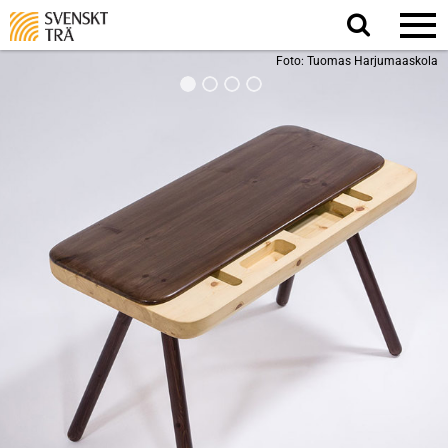
Sök
på
webbplatsen
Foto: Tuomas Harjumaaskola