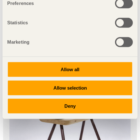
Ladda ner
Preferences
Statistics
Marketing
Allow all
Allow selection
Ladda ner
Deny