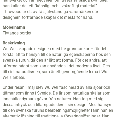
hantverket och är medveten om träets särskilda kvaliteter,
han kallar det ett ”känsligt och livskraftigt material”.
Thruwood är ett av få självständiga varumärken där
designern fortfarnade skapar det mesta för hand.
Möbelnamn
Flytande bordet
Beskrivning
Wu Wei skapade designen med tre grundtankar – för det
första, att ta hänsyn till de naturliga egenskaperna hos den
svenska furun, då den är lätt att forma. För det andra, att
utforma något som kan användas i det moderna livet. Och
till sist naturalismen, som är ett genomgående tema i Wu
Weis arbete.
Under resan i maj blev Wu Wei fascinerad av alla sjöar och
tjärnar som finns i Sverige. De är som naturliga skålar som
innehåller dyrbara gåvor från naturen. Han tog med sig
dessa intryck och tillämpade dem i sin design. Med hänsyn
till den svenska furuns bearbetningsmöjligheter fann han en
alternativ lösning till traditionella förvaringslösningar. Han