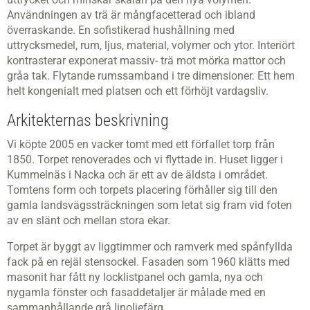
Användningen av trä är mångfacetterad och ibland
överraskande. En sofistikerad hushållning med
uttrycksmedel, rum, ljus, material, volymer och ytor. Interiört
kontrasterar exponerat massiv­- trä mot mörka mattor och
gråa tak. Flytande rumssamband i tre dimensioner. Ett hem
helt kongenialt med platsen och ett förhöjt vardagsliv.
Arkitekternas beskrivning
Vi köpte 2005 en vacker tomt med ett förfallet torp från
1850. Torpet renoverades och vi flyttade in. Huset ligger i
Kummelnäs i Nacka och är ett av de äldsta i området.
Tomtens form och torpets placering förhåller sig till den
gamla landsvägssträckningen som letat sig fram vid foten
av en slänt och mellan stora ekar.
Torpet är byggt av liggtimmer och ramverk med spånfyllda
fack på en rejäl stensockel. Fasaden som 1960 klätts med
masonit har fått ny locklistpanel och gamla, nya och
nygamla fönster och fasaddetaljer är målade med en
sammanhållande grå linoljefärg.