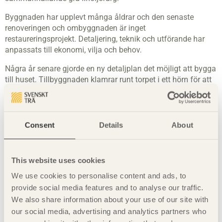
Byggnaden har upplevt många åldrar och den senaste
renoveringen och ombyggnaden är inget
restaureringsprojekt. Detaljering, teknik och utförande har
anpassats till ekonomi, vilja och behov.
Några år senare gjorde en ny detaljplan det möjligt att bygga
till huset. Tillbyggnaden klamrar runt torpet i ett hörn för att
maximalt framhäva den gamla huskroppens utsökta
placering på tomten och typiska takform. Entrén har flyttats
till den nya delen som ligger i den gamla landsvägens
sträckning. Entrérummet är idag husets nav med kök i den
Consent
Details
About
gamla delen och vardagsrum i den nya. Vardagsrummet är
sänkt för att landa i trädgården. Trappor till husdelarnas
respektive övervåningar leder till sovrum.
This website uses cookies
Den nya huskroppen, den gamla och uthuset bildar
We use cookies to personalise content and ads, to
tillsammans flera trädgårdsrum – entréplats och bakgård.
provide social media features and to analyse our traffic.
We also share information about your use of our site with
Nybyggnaden är konstruerad av massiva träelement av
our social media, advertising and analytics partners who
gran. Insidans väggar är lämnade obehandlade. Fönster och