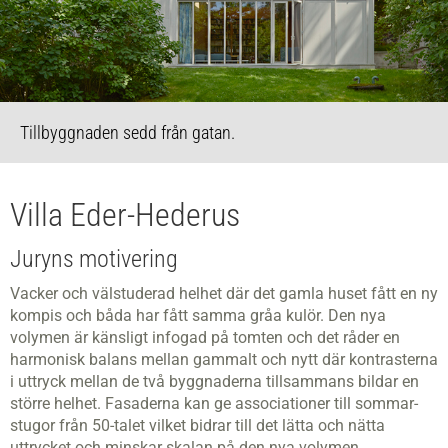
Tillbyggnaden sedd från gatan.
Villa Eder-Hederus
Juryns motivering
Vacker och välstuderad helhet där det gamla huset fått en ny
kompis och båda har fått samma gråa kulör. Den nya
volymen är känsligt infogad på tomten och det råder en
harmonisk balans mellan gammalt och nytt där kontrasterna
i uttryck mellan de två byggnaderna tillsammans bildar en
större helhet. Fasaderna kan ge associationer till sommar­
stugor från 50-talet vilket bidrar till det lätta och nätta
uttrycket och minskar skalan på den nya volymen.