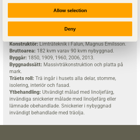
Plats:
Kummelnäs, Nacka.
Byggherre:
Sanna Hederus och Josef Eder.
Allow selection
Arkitekt:
Sanna Hederus, Kod arkitekter, Josef Eder,
General Architecture.
Deny
Byggentreprenör:
Residenshus, Mohammad
Babulfath.
Konstruktör:
Limträteknik i Falun, Magnus Emilsson.
Bruttoarea:
182 kvm varav 90 kvm nybyggnad.
Byggår:
1850, 1909, 1960, 2006, 2013.
Byggnadssätt:
Massiv­träkonstruktion och platta på
mark.
Träets roll:
Trä ingår i husets alla delar, stomme,
isolering, interiör och fasad.
Ytbehandling:
Utvändigt målad med linoljefärg,
invändiga snickerier målade med linoljefärg eller
lämnade obehandlade. Snickerier i nybyggnad
invändigt behandlade med träolja.