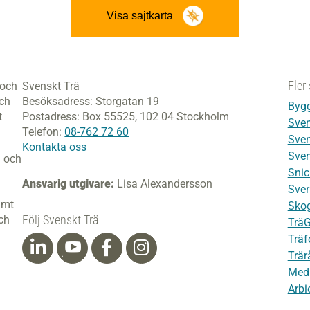
Visa sajtkarta
Fler 
 och
Svenskt Trä
och
Besöksadress:
Storgatan 19
Bygg
t
Postadress:
Box 55525,
102 04 Stockholm
Sven
Telefon:
08-762 72 60
Sven
Kontakta oss
Sven
i och
Snic
Ansvarig utgivare:
Lisa Alexandersson
Sver
amt
Skog
Följ Svenskt Trä
ch
Trä
Träf
Trär
Med
Arbi