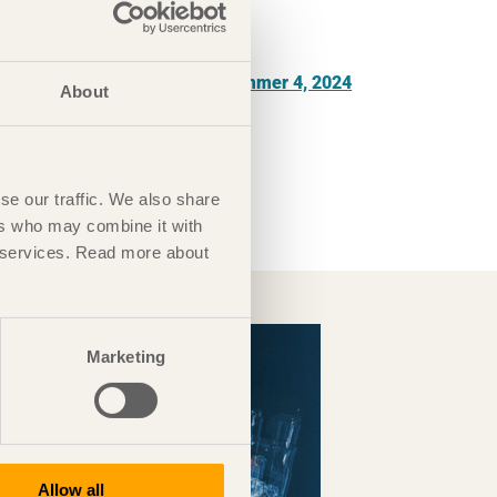
TIDNINGEN
Ladda ner tidningen Trä nummer 4, 2024
About
som en pdf
Prenumerera gratis
Se fler nummer
se our traffic. We also share
ers who may combine it with
ir services. Read more about
Marketing
Allow all