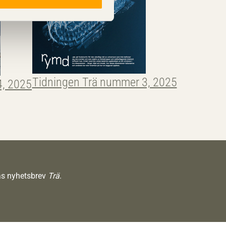
Tidningen Trä nummer 3, 2025
4, 2025
räs nyhetsbrev
Trä
.