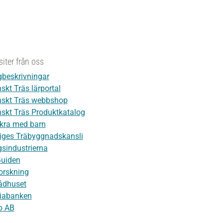
siter från oss
beskrivningar
skt Träs lärportal
skt Träs webbshop
skt Träs Produktkatalog
kra med barn
iges Träbyggnadskansli
sindustrierna
Guiden
orskning
ådhuset
iabanken
o AB