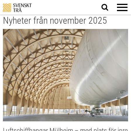
Sök
på
webbplatsen
Nyheter från november 2025
Luftschiffhangar Mülheim – med plats för inre