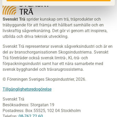
Svenskt Trä
sprider kunskap om trä, träprodukter och
träbyggande för att främja ett hållbart samhälle och en
livskraftig sågverksnäring. Det gör vi genom att inspirera,
utbilda och driva teknisk utveckling.
Svenskt Trä representerar svensk sågverksindustri och är en
del av branschorganisationen Skogsindustrierna. Svenskt
Trä företräder också svensk limträ-, KL-trä- och
förpackningsindustri samt har ett nära samarbete med
svensk bygghandel och trävarugrossisterna.
© Föreningen Sveriges Skogsindustrier, 2026.
Tillgänglighetsredogörelse
Svenskt Trä
Besöksadress:
Storgatan 19
Postadress:
Box 55525,
102 04 Stockholm
Telefon:
08-762 72 60