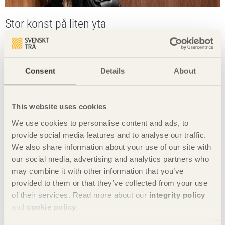
Stor konst på liten yta
I den lilla hissen på Stockholms stadshotell har Klara
Knutsson, med hjälp av tekniken intarsia, återskapat scener
från staden.
Consent
Details
About
This website uses cookies
We use cookies to personalise content and ads, to
provide social media features and to analyse our traffic.
We also share information about your use of our site with
our social media, advertising and analytics partners who
may combine it with other information that you’ve
provided to them or that they’ve collected from your use
of their services. Read more about our
integrity policy
and
cookie policy
.