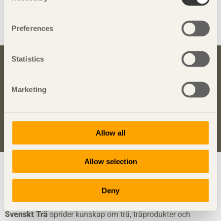
XBN
XYM
Preferences
Statistics
Bli inspirerad och lär dig mer om trä
Marketing
Anmäl dig här för att få information om publikationer,
seminarier och Svenskt Träs nyhetsbrev
Trä
.
Anmäl dig för att få inspiration
Allow all
Allow selection
Visa sajtkarta
Deny
Svenskt Trä
sprider kunskap om trä, träprodukter och