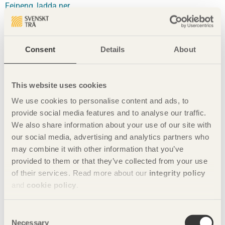
Feipeng, ladda ner
Dela denna sida:
Consent
Details
About
This website uses cookies
Läs mer
We use cookies to personalise content and ads, to
Här kan du läsa hela
pressmeddelandet
.
provide social media features and to analyse our traffic.
We also share information about your use of our site with
Se de andra möbelföretagens möbler
our social media, advertising and analytics partners who
Dushi
may combine it with other information that you’ve
Feipeng
provided to them or that they’ve collected from your use
Free-Kingdom
of their services. Read more about our
integrity policy
Hongqi
and
cookie policy
.
Huari
Kintinto
Consent
Sampo
Necessary
Selection