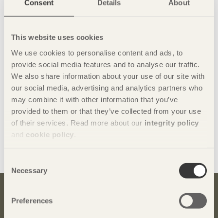
Läs mer
Consent
Details
About
Här kan du läsa hela
pressmeddelandet
.
Se de andra möbelföretagens möbler
This website uses cookies
Dushi
We use cookies to personalise content and ads, to
Feipeng
provide social media features and to analyse our traffic.
Free-Kingdom
We also share information about your use of our site with
Hongqi
our social media, advertising and analytics partners who
Huari
may combine it with other information that you’ve
Kintinto
provided to them or that they’ve collected from your use
Sampo
of their services. Read more about our
integrity policy
XBN
and
cookie policy
.
XYM
Consent
Necessary
Selection
Bli inspirerad och lär dig mer om trä
Preferences
Anmäl dig här för att få information om publikationer,