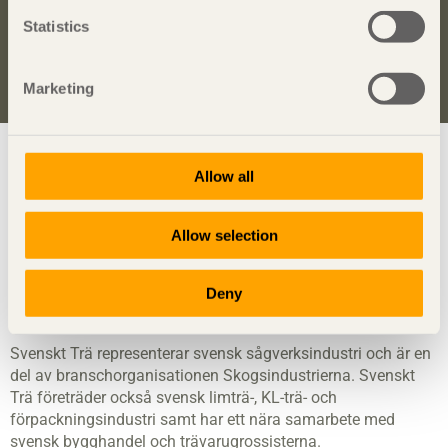
seminarier och Svenskt Träs nyhetsbrev
Trä
.
Statistics
Anmäl dig för att få inspiration
Marketing
Visa sajtkarta
Allow all
Allow selection
Svenskt Trä
sprider kunskap om trä, träprodukter och
träbyggande för att främja ett hållbart samhälle och en
livskraftig sågverksnäring. Det gör vi genom att inspirera,
Deny
utbilda och driva teknisk utveckling.
Svenskt Trä representerar svensk sågverksindustri och är en
del av branschorganisationen Skogsindustrierna. Svenskt
Trä företräder också svensk limträ-, KL-trä- och
förpackningsindustri samt har ett nära samarbete med
svensk bygghandel och trävarugrossisterna.