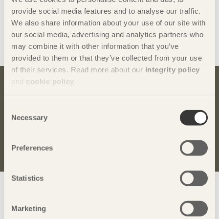
provide social media features and to analyse our traffic.
utgör ett lysande exempel på hur man kan bygga stort och
We also share information about your use of our site with
spännande i trä.
our social media, advertising and analytics partners who
Dela denna sida:
may combine it with other information that you’ve
provided to them or that they’ve collected from your use
of their services. Read more about our
integrity policy
and
cookie policy
.
Bli inspirerad och lär dig mer om trä
Consent
Anmäl dig här för att få information om publikationer,
Necessary
Selection
seminarier och Svenskt Träs nyhetsbrev
Trä
.
Anmäl dig för att få inspiration
Preferences
Statistics
Visa sajtkarta
Marketing