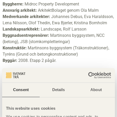
Byggherre:
Midroc Property Development
Ansvarig arkitekt:
ArkitektBolaget genom Ola Malm
Medverkande arkitekter:
Johannes Debus, Eva Haraldsson,
Lena Nilsson, Olof Thedin, Ewa Bjerler, Kristina Bornholm
Landskapsarkitekt:
Landscape, Rolf Larsson
Byggnadsentreprenörer:
Martinsons byggsystem, NCC
(betong), JSB (stomkompletteringar)
Konstruktör:
Martinsons byggsystem (Träkonstruktioner),
Tyréns (Grund och betongkonstruktioner)
Byggår:
2008. Etapp 2 pågår.
Varför bygger man åttavånings bostadshus i trä? En
förklaring, tillsammans med alla andra, får man när man
kommer in i husen i kvarteret Limnologen, vackert belägna
Consent
Details
About
vid sjön Trummen i Växjö. Här finns träkänslan. Den finns i
doften, i tystnaden, i luften, i helheten. De fyra husen är helt
byggda i trä: stomme, bjälklag, väggar och även
This website uses cookies
hisschakten. Den understa våningen är dock djuten i betong
We use cookies to personalise content and ads, to
för att ge husen tillräcklig stabilitet. Kvarteret Limnologen