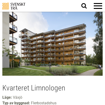
Sök
på
webbplatsen
Kvarteret Limnologen
Läge:
Växjö
Typ av byggnad:
Flerbostadshus