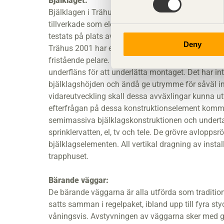
Bjälklaget:
Bjälklagen i Trähus 2001 är semimassiva enligt ti
tillverkade som element och enkelspännande med
testats på plats av Lunds Tekniska Högskola och b
Deny
Trähus 2001 har en öppen planlösning. Detta har 
fristående pelare. Avväxlingarna har gjorts dolda
underfläns för att underlätta montaget. Det har int
bjälklagshöjden och ändå ge utrymme för såväl ins
vidareutveckling skall dessa avväxlingar kunna utf
efterfrågan på dessa konstruktionselement kommer
semimassiva bjälklagskonstruktionen och undertake
sprinklervatten, el, tv och tele. De grövre avlopps
bjälklagselementen. All vertikal dragning av instal
trapphuset.
Bärande väggar:
De bärande väggarna är alla utförda som traditione
satts samman i regelpaket, ibland upp till fyra sty
våningsvis. Avstyvningen av väggarna sker med gi