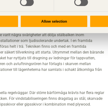
llverkaren Södra Building Systems patenterade lösning. De är
 en spännvidd på max 5,4 meter. Ljudegenskaperna har
jälklagen uppfyller ljudklass B med råge. Flera lägenheter i
Allow selection
åstadkommits genom avväxlingar till bärande väggar eller
 med hjälp av stålbalkar, HEB-balkar med påsvetsad extra bred
e varit några svårigheter att dölja stålbalken inom
tallationer som ljudisolerande undertak. I en framtida
öras helt i trä. Tekniken finns och med en framtida
 säkert tillverkning att starta. Utrymmet mellan den bärande
t har nyttjats till dragning av ledningar för tappvatten,
rören och avluftningsrören har förlagts i skarven mellan
lationer till lägenheterna har samlats i schakt åtkomliga från
lla regelväggar. Där större bärförmåga krävts har flera reglar
cken. För vindstabiliseringen finns dragstag av stål, skarvade
psskivor eller gipsskivor i kombination med plywood.