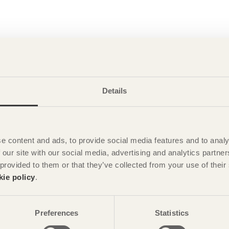
Details
n Köpenhamn
e content and ads, to provide social media features and to analy
 our site with our social media, advertising and analytics partn
 provided to them or that they’ve collected from your use of the
kie policy
.
ervåningshus i trä. Byggtekniskt intresserade besökare har
 lösningarna. Det som inte har varit lika tillgängligt har varit
r följer därför en beskrivning av några viktiga detaljer.
Preferences
Statistics