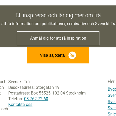
Bli inspirerad och lär dig mer om trä
 att få information om publikationer, seminarier och Svenskt T
Anmäl dig för att få inspiration
Visa sajtkarta
Fler 
 och
Svenskt Trä
och
Besöksadress:
Storgatan 19
Bygg
t
Postadress:
Box 55525,
102 04 Stockholm
Sven
Telefon:
08-762 72 60
Sven
Kontakta oss
Sven
i och
Snic