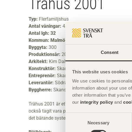
Trähus 2001
Typ:
Flerfamiljshus
Antal våningar:
4
Antal lgh: 32
Kommun: Malmö
Byggyta:
300
Consent
Produktionsår:
2000
Arkitekt:
Kim Dalgaard och Tue Traerup Madse
Konstruktör:
Skanska Teknik
This website uses cookies
Entreprenör:
Skanska
We use cookies to personalis
Leverantör:
Södra Timber
information about your use of
Byggherre:
Skanska Nya Bostäder
other information that you’ve
our
integrity policy
and
coo
Trähus 2001 är ett frontprojekt för byggande av fl
också tagit vara på möjligheten att i detalj studera
Consent
det bärande systemet eftersom det varit inklätt. Hä
Necessary
Selection