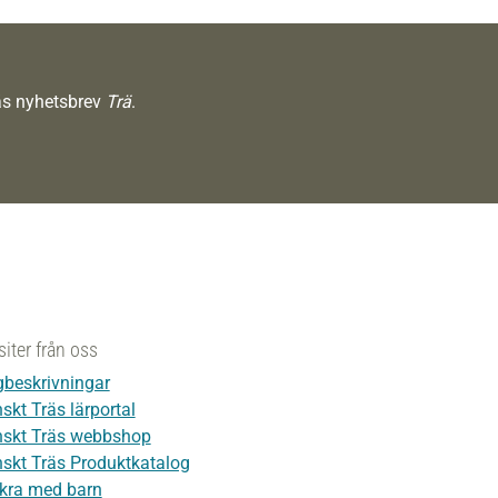
räs nyhetsbrev
Trä
.
siter från oss
beskrivningar
skt Träs lärportal
skt Träs webbshop
skt Träs Produktkatalog
kra med barn