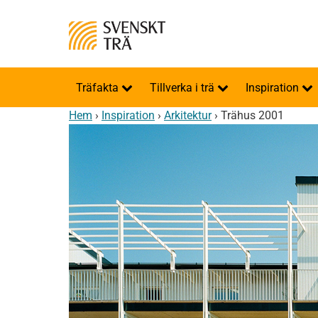
Träfakta
Tillverka i trä
Inspiration
Hem
›
Inspiration
›
Arkitektur
›
Trähus 2001