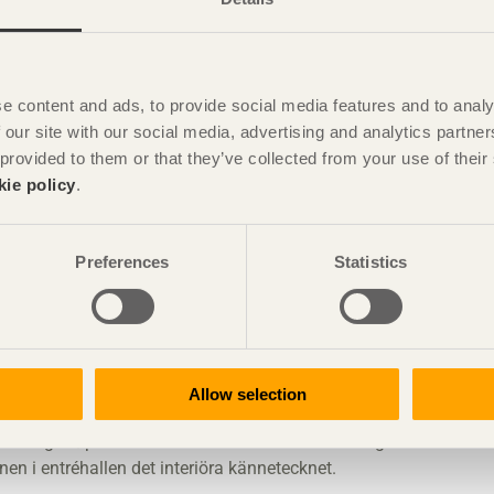
e content and ads, to provide social media features and to analy
 our site with our social media, advertising and analytics partn
 provided to them or that they’ve collected from your use of the
kie policy
.
anska (schakt och grund),
Preferences
Statistics
t spektakulära träbyggnad. Här visas, närmast övertydligt, att
ändningen av materialet är kompromisslöst, avskalat och
Allow selection
ss yttersta gräns. Den djärvt utskjutande
av glas/plast och trä har med rätta blivit ett signum för
nen i entréhallen det interiöra kännetecknet.