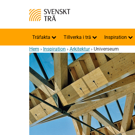
Träfakta
Tillverka i trä
Inspiration
Hem
›
Inspiration
›
Arkitektur
›
Universeum