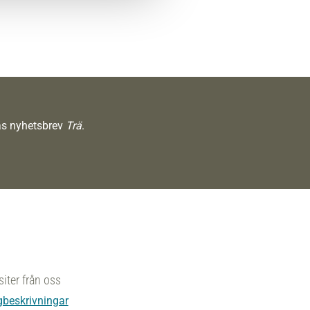
räs nyhetsbrev
Trä
.
siter från oss
beskrivningar