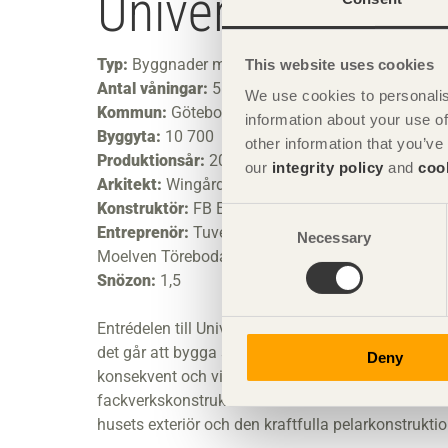
Universeum
Typ:
Byggnader med stor spännvid
This website uses cookies
Antal våningar:
5
We use cookies to personalis
Kommun:
Göteborg
information about your use of
Byggyta:
10 700
other information that you’ve
Produktionsår:
2001
our
integrity policy
and
coo
Arkitekt:
Wingårdh Arkitektkontor AB, Göteborg
Konstruktör:
FB Engineering AB
Consent
Entreprenör:
Tuve Bygg (generalentreprenad), Sk
Necessary
Selection
Moelven Töreboda (limträ)
Snözon:
1,5
Entrédelen till Universeum är kanske Sveriges mes
det går att bygga stora konstruktioner i trä. Anv
Deny
konsekvent och visar på en önskan att utforska de
fackverkskonstruktionen och fasadens kombination 
husets exteriör och den kraftfulla pelarkonstruktio