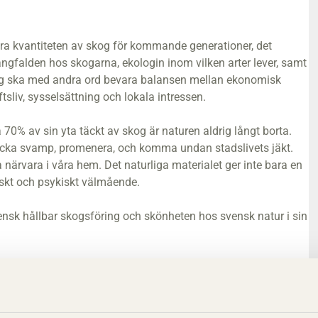
ara kvantiteten av skog för kommande generationer, det
ngfalden hos skogarna, ekologin inom vilken arter lever, samt
ng ska med andra ord bevara balansen mellan ekonomisk
tsliv, sysselsättning och lokala intressen.
 70% av sin yta täckt av skog är naturen aldrig långt borta.
locka svamp, promenera, och komma undan stadslivets jäkt.
ärvara i våra hem. Det naturliga materialet ger inte bara en
iskt och psykiskt välmående.
sk hållbar skogsföring och skönheten hos svensk natur i sin
 för att exponera den svenska furuns kvalitéer. Skiktningen av
, för att ge ett energigivande visuellt intryck. De stödjande
e rörelsen i designen.