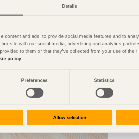
Details
 effektiv förvaring. Öppningen i mitten av bordet är
ing av bordet, men erbjuder dessutom en möjlighet att
 upp ur, vilket ger extra liv till rummet.
e content and ads, to provide social media features and to analy
 our site with our social media, advertising and analytics partn
 provided to them or that they’ve collected from your use of the
kie policy
.
Preferences
Statistics
Allow selection