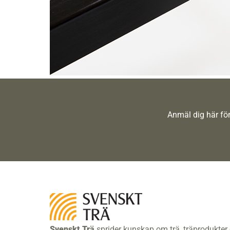
Anmäl dig här för
Svenskt Trä
sprider kunskap om trä, träprodukter