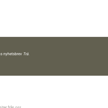
räs nyhetsbrev
Trä
.
siter från oss