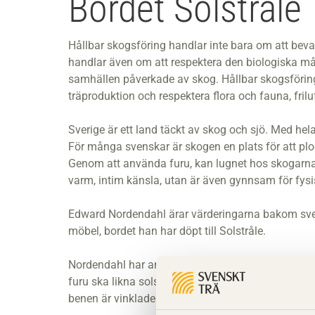
Bordet Solstråle
Hållbar skogsföring handlar inte bara om att bev
handlar även om att respektera den biologiska må
samhällen påverkade av skog. Hållbar skogsföri
träproduktion och respektera flora och fauna, friluf
Sverige är ett land täckt av skog och sjö. Med hela
För många svenskar är skogen en plats för att p
Genom att använda furu, kan lugnet hos skogarna n
varm, intim känsla, utan är även gynnsam för fys
Edward Nordendahl ärar värderingarna bakom sven
möbel, bordet han har döpt till Solstråle.
Nordendahl har använt sig av en strukturell teknik
furu ska likna solstrålar som stiger ur bordets mitt
benen är vinklade för att bidra till den uppåtriktad