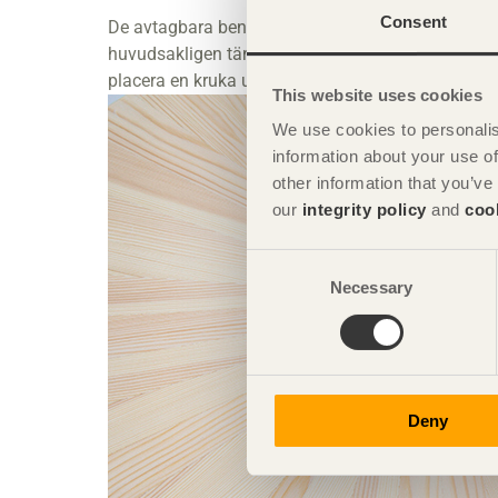
Consent
De avtagbara benen möjliggör frakt i flat-pack och
huvudsakligen tänkt som handtag för enkel hanter
placera en kruka under hålet för en blomma att växa
This website uses cookies
We use cookies to personalis
information about your use of
other information that you’ve
our
integrity policy
and
coo
Consent
Necessary
Selection
Deny