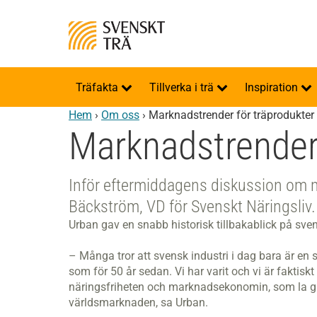
Träfakta
Tillverka i trä
Inspiration
Hem
›
Om oss
›
Marknadstrender för träprodukter
Marknadstrender 
Inför eftermiddagens diskussion om m
Bäckström, VD för Svenskt Näringsliv.
Urban gav en snabb historisk tillbakablick på sven
– Många tror att svensk industri i dag bara är en sk
som för 50 år sedan. Vi har varit och vi är faktisk
näringsfriheten och marknadsekonomin, som la gr
världsmarknaden, sa Urban.