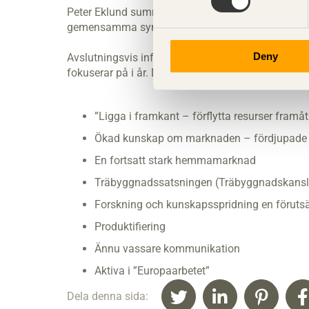
Peter Eklund summerade debatten och konstaterade
gemensamma synen är att träbranschen, efter någr
Deny
Avslutningsvis informerade Mikael Eliasson om Sv
fokuserar på i år. Det gjorde han med punkterna:
”Ligga i framkant – förflytta resurser framå
Ökad kunskap om marknaden – fördjupade 
En fortsatt stark hemmamarknad
Träbyggnadssatsningen (Träbyggnadskanslie
Forskning och kunskapsspridning en föruts
Produktifiering
Ännu vassare kommunikation
Aktiva i ”Europaarbetet”
Dela denna sida: