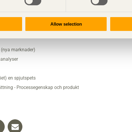
 att dagen varit mycket intressant och att den
a magrare år nu kan se en positiv utveckling framför sig.
Allow selection
ensk Träs nuvarande strategiinriktning och vad Svenskt Trä
t (nya marknader)
analyser
t) en spjutspets
ättning - Processegenskap och produkt