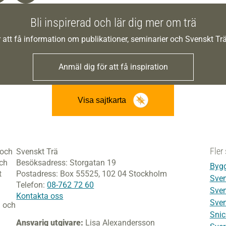
Bli inspirerad och lär dig mer om trä
 att få information om publikationer, seminarier och Svenskt T
Anmäl dig för att få inspiration
Visa sajtkarta
Fler 
 och
Svenskt Trä
och
Besöksadress:
Storgatan 19
Bygg
t
Postadress:
Box 55525,
102 04 Stockholm
Sven
Telefon:
08-762 72 60
Sven
Kontakta oss
Sven
i och
Snic
Ansvarig utgivare:
Lisa Alexandersson