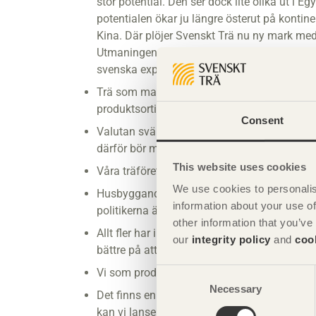
stor potential. Den ser dock lite olika ut i E
potentialen ökar ju längre österut på kontin
Kina. Där plöjer Svenskt Trä nu ny mark med
Utmaningen i Japan är den statssubvention 
svenska exporten.
Trä som material har fler möjligheter än vad 
produktsortiment är viktigt.
Consent
Valutan svänger snabbare i dag. Pundet min
därför bör man säkra kurserna i större utstr
This website uses cookies
Våra träföretag bör fokusera mer på hållbarh
We use cookies to personalis
Husbyggandet har varit eftersatt i Sverige o
information about your use of
politikerna är medvetna om det, vilket kom
other information that you’ve
Allt fler har insett hur många fördelar trä h
our
integrity policy
and
coo
bättre på att kommunicera det.
Vi som producerar i Norrland ser en stark ök
Consent
Necessary
Selection
Det finns en stor potential i renoveringarn
kan vi lansera träet som ett bra ekonomiskt a