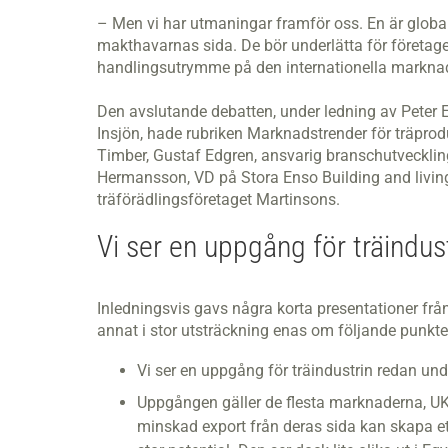
– Men vi har utmaningar framför oss. En är globali
makthavarnas sida. De bör underlätta för företage
handlingsutrymme på den internationella marknad
Den avslutande debatten, under ledning av Peter E
Insjön, hade rubriken Marknadstrender för träprod
Timber, Gustaf Edgren, ansvarig branschutveckli
Hermansson, VD på Stora Enso Building and livin
träförädlingsföretaget Martinsons.
Vi ser en uppgång för träindus
Inledningsvis gavs några korta presentationer fr
annat i stor utsträckning enas om följande punkte
Vi ser en uppgång för träindustrin redan unde
Uppgången gäller de flesta marknaderna, UK 
minskad export från deras sida kan skapa ett