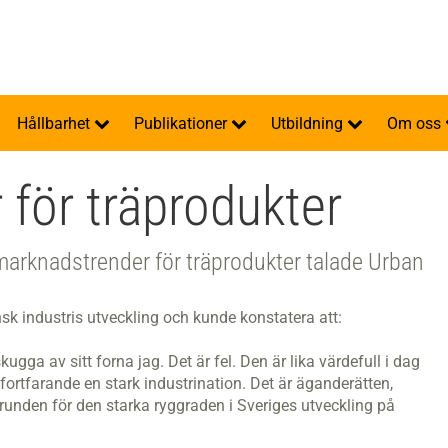
Hållbarhet
Publikationer
Utbildning
Om oss
för träprodukter
arknadstrender för träprodukter talade Urban
sk industris utveckling och kunde konstatera att:
ugga av sitt forna jag. Det är fel. Den är lika värdefull i dag
t fortfarande en stark industrination. Det är äganderätten,
unden för den starka ryggraden i Sveriges utveckling på