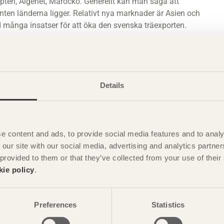
gypten, Algeriet, Marocko. Generellt kan man säga att
enten länderna ligger. Relativt nya marknader är Asien och
 många insatser för att öka den svenska träexporten.
som i sin nuvarande utformning utgör ett hinder för den
vi ser i dag. Produktutveckling och att hitta nya
Details
skade för en tid sedan med 10 procent på bara 6 veckor och
äckning framöver.
et.
e content and ads, to provide social media features and to analy
ch det finns ett uppdämt behov av bostäder. Vi kan se idag att
 our site with our social media, advertising and analytics partn
mer att påskynda den processen.
 provided to them or that they’ve collected from your use of the
ar jämfört med alternativa byggmaterial. Vi behöver också bli
kie policy
.
ad efterfrågan just nu.
Preferences
Statistics
a av ”Miljonprogrammen”. Inget har skett där på många år och
lternativ i den processen så har vi mycket att vinna.