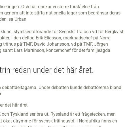
seringen. Och här önskar vi större förståelse från
n genom att inte stifta nationella lagar som begränsar deras
en, sa Urban.
klund, styrelseordförande för Svenskt Trä och vd för Bergkvist
ukter. I den deltog Erik Eliasson, marknadschef på Norra
ng trähus på TMF, David Johansson, vd på TMF, Jörgen
g samt Lars Martinson, koncernchef för det familjeägda
trin redan under det här året.
ån debattdeltagarna. Under debatten kunde debattörerna bland
r:
r det här året.
och Tyskland ser bra ut. Ryssland är ett frågetecken, men
 ökat utrymme för svensk träindustri. I Nordafrika finns en