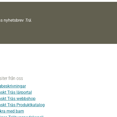
räs nyhetsbrev
Trä
.
siter från oss
beskrivningar
skt Träs lärportal
skt Träs webbshop
skt Träs Produktkatalog
kra med barn