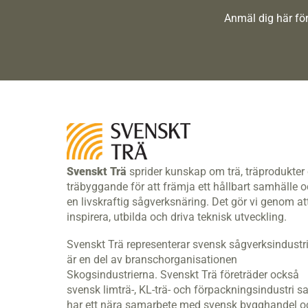
Anmäl dig här för
Svenskt Trä
sprider kunskap om trä, träprodukter
träbyggande för att främja ett hållbart samhälle 
en livskraftig sågverksnäring. Det gör vi genom at
inspirera, utbilda och driva teknisk utveckling.
Svenskt Trä representerar svensk sågverksindustr
är en del av branschorganisationen
Skogsindustrierna. Svenskt Trä företräder också
svensk limträ-, KL-trä- och förpackningsindustri s
har ett nära samarbete med svensk bygghandel o