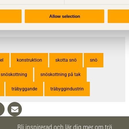
Allow selection
Trä
el
konstruktion
skotta snö
snö
snöskottning
snöskottning på tak
träbyggande
träbyggindustrin
Bli inspirerad och lär dig mer om trä