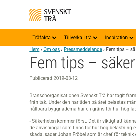
Träfakta
Tillverka i trä
Inspiration
Hem
›
Om oss
›
Pressmeddelande
›
Fem tips – sä
Fem tips – säker
Publicerad 2019-03-12
Branschorganisationen Svenskt Trä har tagit fram f
från tak. Under den här tiden på året belastas 
hållbara byggnaderna har en gräns för hur hög last
- Säkerheten kommer först. Det är viktigt att känna
de anvisningar som finns för hur hög belastning e
skada, säger Johan Fröbel som är chef för teknik 