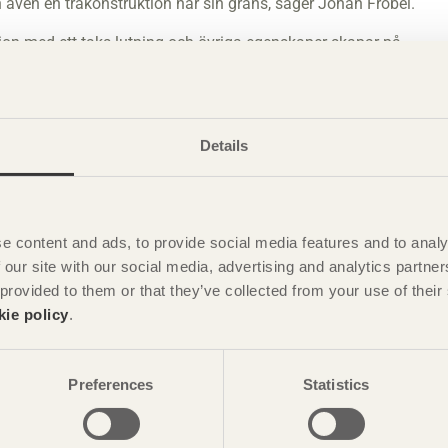
h även en träkonstruktion har sin gräns, säger Johan Fröbel.
on med ett taks lutning och övriga egenskaper skapar på
kets konstruktionsregler, EKS 10 (BFS 2015:6) som reglerar hur
edöma när ett tak behöver skottas. Fastighetsägaren ansvarar
Details
 taket genom att sätta upp avspärrningar och varningsskyltar.
ingen ska genomföras på ett säkert sätt bör du anlita
ottas både för att undvika olyckor och för att inte äventyra
e content and ads, to provide social media features and to analy
kommenderad beräkningsmetod för snötyngd på tak
 our site with our social media, advertising and analytics partn
-fran-tak/
.
 provided to them or that they’ve collected from your use of the
kie policy
.
overket,
www.boverket.se
och Arbetsmiljöverket,
Preferences
Statistics
t Trä