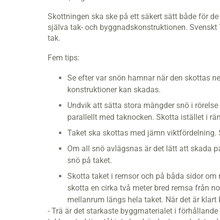
Skottningen ska ske på ett säkert sätt både för de
själva tak- och byggnadskonstruktionen. Svenskt Tr
tak.
Fem tips:
Se efter var snön hamnar när den skottas ned
konstruktioner kan skadas.
Undvik att sätta stora mängder snö i rörelse 
parallellt med taknocken. Skotta istället i r
Taket ska skottas med jämn viktfördelning.
Om all snö avlägsnas är det lätt att skada pa
snö på taket.
Skotta taket i remsor och på båda sidor om n
skotta en cirka två meter bred remsa från no
mellanrum längs hela taket. När det är klart
- Trä är det starkaste byggmaterialet i förhållande