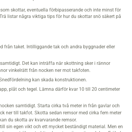
 som skottar, eventuella förbipasserande och inte minst för
ä listar några viktiga tips för hur du skottar snö säkert på
 från taket. Intilliggande tak och andra byggnader eller
samtidigt. Det kan inträffa när skottning sker i rännor
ännor vinkelrätt från nocken ner mot takfoten.
 Snedfördelning kan skada konstruktionen.
pp, plåt och tegel. Lämna därför kvar 10 till 20 centimeter
ocken samtidigt. Starta cirka två meter in från gavlar och
ck ner till takfot. Skotta sedan remsor med cirka fem meter
 kan du skotta av kvarvarande remsor.
 till sin egen vikt och ett mycket beständigt material. Men en