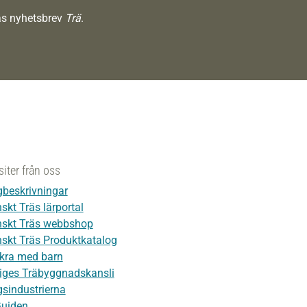
räs nyhetsbrev
Trä
.
siter från oss
beskrivningar
skt Träs lärportal
skt Träs webbshop
skt Träs Produktkatalog
kra med barn
iges Träbyggnadskansli
sindustrierna
Guiden