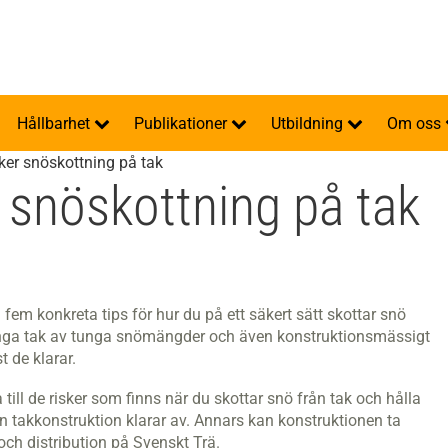
Hållbarhet
Publikationer
Utbildning
Om oss
ker snöskottning på tak
 snöskottning på tak
em konkreta tips för hur du på ett säkert sätt skottar snö
många tak av tunga snömängder och även konstruktionsmässigt
 de klarar.
 till de risker som finns när du skottar snö från tak och hålla
n takkonstruktion klarar av. Annars kan konstruktionen ta
och distribution på Svenskt Trä.