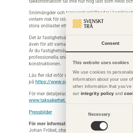
takkonstruktion tål inte hur hög last som helst oc
Snömängder och temperaturskillnader i kombinati
vintern risk för istappar och snöras. Det är Bover
stora snölaster ett tak ska tåla.
Det är fastighetsägarens ansvar att bevaka och b
Consent
även för att varna för nerfallande snö och is från
Är du fastighetsägare och osäker på hur takskottn
professionella snöröjare. De vet hur ett tak ska sk
This website uses cookies
konstruktionen.
We use cookies to personalis
Läs fler råd inför snöröjning av tak, samt en re
information about your use of
på
https://www.svenskttra.se/om-tra/snoskottning
other information that you’ve
our
integrity policy
and
coo
För mer detaljerad information rekommenderas B
www.taksakerhet.se
.
Consent
Pressbilder
Necessary
Selection
För mer information:
Johan Fröbel, chef teknik och distribution, Svensk