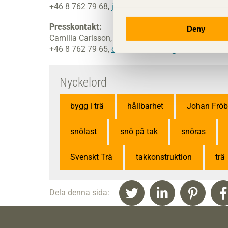
+46 8 762 79 68,
johan.frobel@svenskttra.se
Presskontakt:
Deny
Camilla Carlsson, kommunikationschef, Svenskt 
+46 8 762 79 65,
camilla.carlsson@svenskttra.se
Nyckelord
bygg i trä
hållbarhet
Johan Fröb
snölast
snö på tak
snöras
Svenskt Trä
takkonstruktion
trä
Dela denna sida: