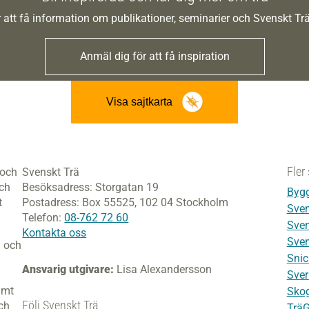
 att få information om publikationer, seminarier och Svenskt T
Anmäl dig för att få inspiration
Visa sajtkarta
Fler 
 och
Svenskt Trä
och
Besöksadress:
Storgatan 19
Bygg
t
Postadress:
Box 55525,
102 04 Stockholm
Sven
Telefon:
08-762 72 60
Sven
Kontakta oss
Sven
i och
Snic
Ansvarig utgivare:
Lisa Alexandersson
Sver
amt
Skog
Följ Svenskt Trä
ch
Trä