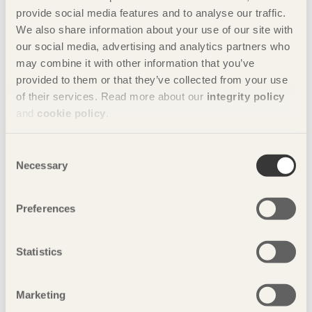
för den svenska och internationella träindustrin. Priset har
provide social media features and to analyse our traffic.
delats ut sedan 1962 och hyllar de personer som med
We also share information about your use of our site with
gagnelig gärning fört branschens utveckling framåt.
our social media, advertising and analytics partners who
may combine it with other information that you’ve
Nyckelord
provided to them or that they’ve collected from your use
of their services. Read more about our
integrity policy
trä
träbyggande
bygg i trä
and
cookie policy
.
arkitektur
träarkitektur
svenskt trä
Consent
Necessary
Selection
träteknik
Johan Fröbel
byggande
Preferences
sågverk
konstruktion
konstruktör
teknik
träriddare
jan brundin
Statistics
trämarknaden
karlstad
Marketing