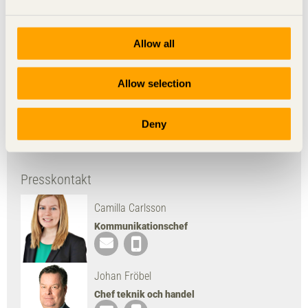
Bilder
Allow all
Allow selection
Jan Brundin, fotograf
Anki Frécon.
Deny
Ladda ned bild
Presskontakt
Camilla Carlsson
Kommunikationschef
Johan Fröbel
Chef teknik och handel