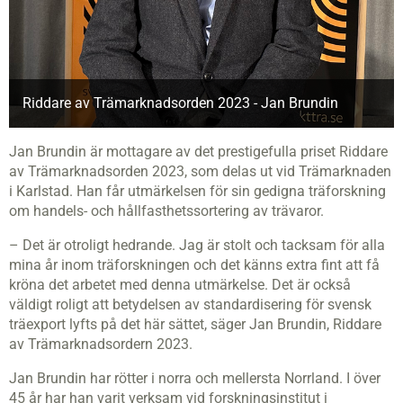
Riddare av Trämarknadsorden 2023 - Jan Brundin
Jan Brundin är mottagare av det prestigefulla priset Riddare
av Trämarknadsorden 2023, som delas ut vid Trämarknaden
i Karlstad. Han får utmärkelsen för sin gedigna träforskning
om handels- och hållfasthetssortering av trävaror.
– Det är otroligt hedrande. Jag är stolt och tacksam för alla
mina år inom träforskningen och det känns extra fint att få
kröna det arbetet med denna utmärkelse. Det är också
väldigt roligt att betydelsen av standardisering för svensk
träexport lyfts på det här sättet, säger Jan Brundin, Riddare
av Trämarknadsordern 2023.
Jan Brundin har rötter i norra och mellersta Norrland. I över
45 år har han varit verksam vid forskningsinstitut i