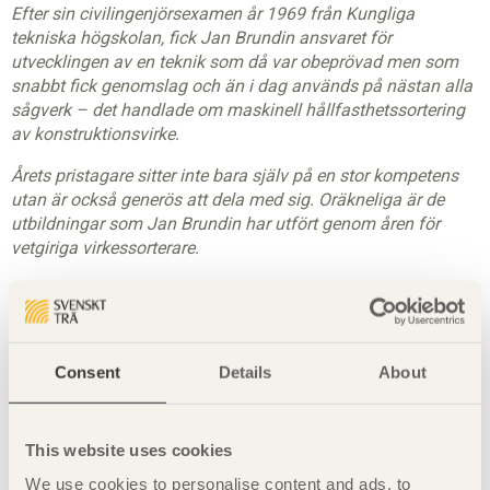
Efter sin civilingenjörsexamen år 1969 från Kungliga
tekniska högskolan, fick Jan Brundin ansvaret för
utvecklingen av en teknik som då var obeprövad men som
snabbt fick genomslag och än i dag används på nästan alla
sågverk – det handlade om maskinell hållfasthetssortering
av konstruktionsvirke
.
Årets pristagare sitter inte bara själv på en stor kompetens
utan är också generös att dela med sig. Oräkneliga är de
utbildningar som Jan Brundin har utfört genom åren för
vetgiriga virkessorterare.
Fortfarande verksam har årets Riddare på senare tid varit
den ledande nordiska experten vid framtagandet av de nya
gemensamma nordiska handelssorteringsreglerna
”Handelssortering av Trävaror”
.
Consent
Details
About
Om priset
Årets träriddare tillkännages enligt tradition under
This website uses cookies
Trämarknaden i Karlstad, en av de främsta mötesplatserna
We use cookies to personalise content and ads, to