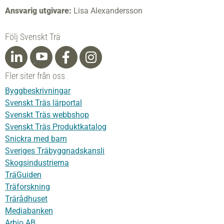
Ansvarig utgivare:
Lisa Alexandersson
Följ Svenskt Trä
Fler siter från oss
Byggbeskrivningar
Svenskt Träs lärportal
Svenskt Träs webbshop
Svenskt Träs Produktkatalog
Snickra med barn
Sveriges Träbyggnadskansli
Skogsindustrierna
TräGuiden
Träforskning
Trärådhuset
Mediabanken
Arbio AB