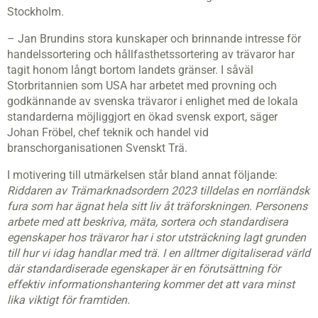
Stockholm.
– Jan Brundins stora kunskaper och brinnande intresse för
handelssortering och hållfasthetssortering av trävaror har
tagit honom långt bortom landets gränser. I såväl
Storbritannien som USA har arbetet med provning och
godkännande av svenska trävaror i enlighet med de lokala
standarderna möjliggjort en ökad svensk export, säger
Johan Fröbel, chef teknik och handel vid
branschorganisationen Svenskt Trä.
I motivering till utmärkelsen står bland annat följande:
Riddaren av Trämarknadsordern 2023 tilldelas en norrländsk
fura som har ägnat hela sitt liv åt träforskningen. Personens
arbete med att beskriva, mäta, sortera och standardisera
egenskaper hos trävaror har i stor utsträckning lagt grunden
till hur vi idag handlar med trä. I en alltmer digitaliserad värld
där standardiserade egenskaper är en förutsättning för
effektiv informationshantering kommer det att vara minst
lika viktigt för framtiden.