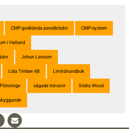
CMP-godkända panelbrädor
CMP-system
rum i Halland
ädor
Johan Larsson
Lida Timber AB
Limträhandbok
Plönninge
sågade trävaror
Södra Wood
räbyggande