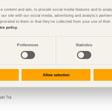
sas CMP-G/M. Därutöver finns även en ytbehandlingsklass
rje enskild panelbräda gör det enklare för kunden att veta
e content and ads, to provide social media features and to analy
vad som är vad samtidigt som arbetet ute på
 our site with our social media, advertising and analytics partn
 föreskriva någon av ytbehandlingklasserna i CMP-systemet
 provided to them or that they’ve collected from your use of the
de upphandlingar samtidigt som en jämn och hög kvalitet
kie policy
.
Preferences
Statistics
Allow selection
ledare AGT
skt Trä