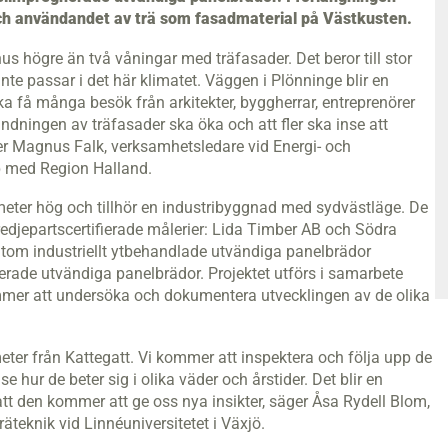
ch användandet av trä som fasadmaterial på Västkusten.
s högre än två våningar med träfasader. Det beror till stor
nte passar i det här klimatet. Väggen i Plönninge blir en
få många besök från arkitekter, byggherrar, entreprenörer
dningen av träfasader ska öka och att fler ska inse att
ger Magnus Falk, verksamhetsledare vid Energi- och
op med Region Halland.
eter hög och tillhör en industribyggnad med sydvästläge. De
jepartscertifierade målerier: Lida Timber AB och Södra
tom industriellt ytbehandlade utvändiga panelbrädor
nerade utvändiga panelbrädor. Projektet utförs i samarbete
mmer att undersöka och dokumentera utvecklingen av de olika
meter från Kattegatt. Vi kommer att inspektera och följa upp de
 hur de beter sig i olika väder och årstider. Det blir en
att den kommer att ge oss nya insikter, säger Åsa Rydell Blom,
räteknik vid Linnéuniversitetet i Växjö.