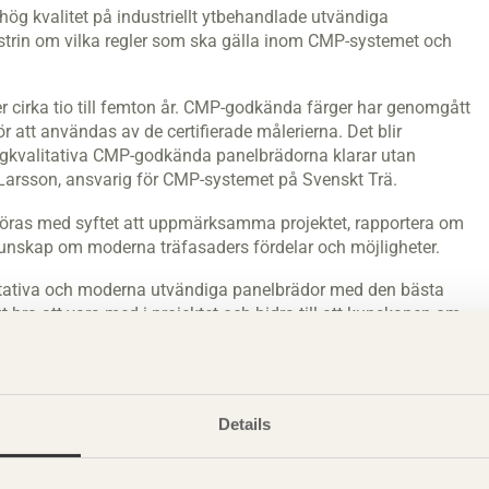
hög kvalitet på industriellt ytbehandlade utvändiga
strin om vilka regler som ska gälla inom CMP-systemet och
r cirka tio till femton år. CMP-godkända färger har genomgått
ör att användas av de certifierade målerierna. Det blir
högkvalitativa CMP-godkända panelbrädorna klarar utan
Larsson, ansvarig för CMP-systemet på Svenskt Trä.
öras med syftet att uppmärksamma projektet, rapportera om
 kunskap om moderna träfasaders fördelar och möjligheter.
itativa och moderna utvändiga panelbrädor med den bästa
 bra att vara med i projektet och bidra till att kunskapen om
rojektledare för CMP inom Södra Wood, en av projektets fyra
Details
bruk är en produktkategori som ökat stort i omsättning de
och funktionskrav. Med de nya reglerna inom CMP-systemet
ingsklasser. Grundmålade panelbrädor klassas CMP-G och