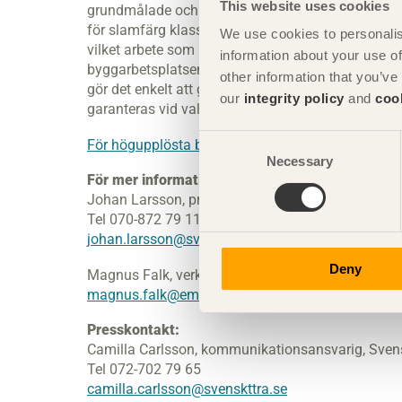
This website uses cookies
grundmålade och mellanstrukna panelbrädor klas
för slamfärg klassad CMP-S. Individmärkning av va
We use cookies to personalis
vilket arbete som behövs för färdigmålning samt 
information about your use of
byggarbetsplatsen minimeras. Att som beställare
other information that you’ve
gör det enkelt att genomföra leverantörsoberoen
our
integrity policy
and
coo
garanteras vid val av utvändig fasad.
Consent
För högupplösta bilder - se här
Necessary
Selection
För mer information:
Johan Larsson, projektledare, Svenskt Trä
Tel 070-872 79 11
johan.larsson@svenskttra.se
Deny
Magnus Falk, verksamhetsledare EMC, delprojekt
magnus.falk@emcsverige.se
Presskontakt:
Camilla Carlsson, kommunikationsansvarig, Sven
Tel 072-702 79 65
camilla.carlsson@svenskttra.se