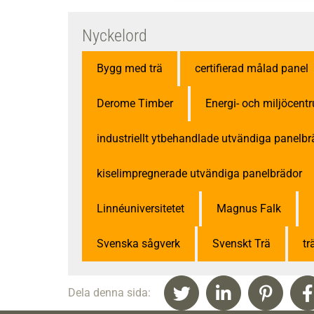
Nyckelord
Bygg med trä
certifierad målad panel
Derome Timber
Energi- och miljöcent
industriellt ytbehandlade utvändiga panelbr
kiselimpregnerade utvändiga panelbrädor
Linnéuniversitetet
Magnus Falk
Svenska sågverk
Svenskt Trä
t
Dela denna sida: