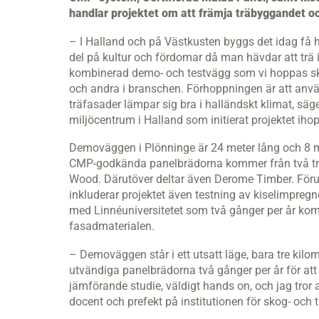
handlar projektet om att främja träbyggandet o
– I Halland och på Västkusten byggs det idag få hu
del på kultur och fördomar då man hävdar att trä i
kombinerad demo- och testvägg som vi hoppas ska 
och andra i branschen. Förhoppningen är att använ
träfasader lämpar sig bra i halländskt klimat, sä
miljöcentrum i Halland som initierat projektet ih
Demoväggen i Plönninge är 24 meter lång och 8 m
CMP-godkända panelbrädorna kommer från två tred
Wood. Därutöver deltar även Derome Timber. Föru
inkluderar projektet även testning av kiselimpreg
med Linnéuniversitetet som två gånger per år ko
fasadmaterialen.
– Demoväggen står i ett utsatt läge, bara tre kilo
utvändiga panelbrädorna två gånger per år för att se
jämförande studie, väldigt hands on, och jag tror 
docent och prefekt på institutionen för skog- och t