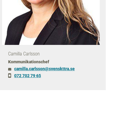
Camilla Carlsson
Kommunikationschef
camilla
.carlsson
@svenskttra
.se
072 702 79 65