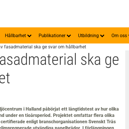
Hållbarhet
Publikationer
Utbildning
Om oss
av fasadmaterial ska ge svar om hållbarhet
fasadmaterial ska ge
et
jöcentrum i Halland påbörjat ett långtidstest av hur olika
d under en tioårsperiod. Projektet omfattar flera olika
 certifierade enligt branschorganisationen Svenskt Träs
limpregnerade utvändiga panelbrädor. I förlängningen