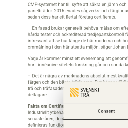
CMP-systemet har till syfte att säkra en jämn och 
panelbrädor. 2016 enades sågverks- och färgindu
sedan dess har ett flertal företag certifierats.
– En fasad brukar generellt behöva målas om efte
hårda tester och ackrediterad tredjepartskontroll f
intressant att se hur länge de här moderna och 
ommålning i den här utsatta miljön, säger Johan 
Varje år kommer minst ett evenemang att genomf
hur Linnéuniversitetets forskning går och sprida
– Det är några av marknadens absolut mest kval
färgen och den bästa träråvaran. Det känns väldigt
trä och träfasader höjs, säger Helena Tuvendal, p
deltagare.
Fakta om Certifierad Målad Panel - CMP
Consent
Industriellt ytbehandlade panelbrädor för utomhus
senaste åren, dock utan definierade egenskaper 
definieras funktionskrav i så kallade ytbehandl