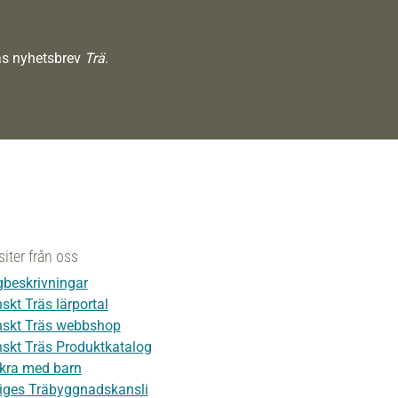
räs nyhetsbrev
Trä
.
siter från oss
beskrivningar
skt Träs lärportal
skt Träs webbshop
skt Träs Produktkatalog
kra med barn
iges Träbyggnadskansli