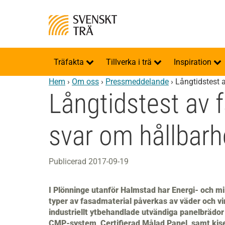
Träfakta
Tillverka i trä
Inspiration
Hem
›
Om oss
›
Pressmeddelande
›
Långtidstest 
Långtidstest av 
svar om hållbarh
Publicerad 2017-09-19
I Plönninge utanför Halmstad har Energi- och mil
typer av fasadmaterial påverkas av väder och vin
industriellt ytbehandlade utvändiga panelbrädor
CMP-system, Certifierad Målad Panel, samt kise