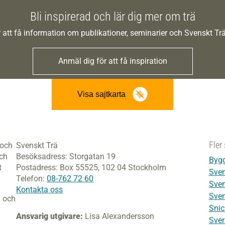
Bli inspirerad och lär dig mer om trä
 att få information om publikationer, seminarier och Svenskt T
Anmäl dig för att få inspiration
Visa sajtkarta
Fler 
 och
Svenskt Trä
och
Besöksadress:
Storgatan 19
Bygg
t
Postadress:
Box 55525,
102 04 Stockholm
Sven
Telefon:
08-762 72 60
Sven
Kontakta oss
Sven
i och
Snic
Ansvarig utgivare:
Lisa Alexandersson
Sver