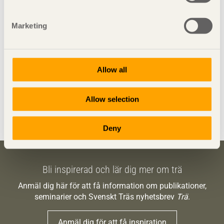
johan fröbel
sommarbygge
Marketing
sommarprojekt
staket och plank
Svenskt Trä
trä
träbyggande
Allow all
träbyggindustrin
Allow selection
Dela denna sida:
Deny
Bli inspirerad och lär dig mer om trä
Anmäl dig här för att få information om publikationer,
seminarier och Svenskt Träs nyhetsbrev
Trä
.
Anmäl dig för att få inspiration