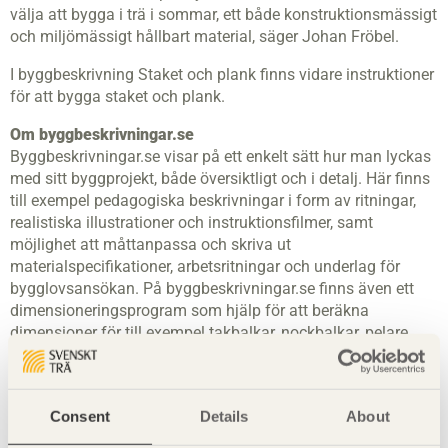
välja att bygga i trä i sommar, ett både konstruktionsmässigt
och miljömässigt hållbart material, säger Johan Fröbel.
I byggbeskrivning Staket och plank finns vidare instruktioner
för att bygga staket och plank.
Om byggbeskrivningar.se
Byggbeskrivningar.se visar på ett enkelt sätt hur man lyckas
med sitt byggprojekt, både översiktligt och i detalj. Här finns
till exempel pedagogiska beskrivningar i form av ritningar,
realistiska illustrationer och instruktionsfilmer, samt
möjlighet att måttanpassa och skriva ut
materialspecifikationer, arbetsritningar och underlag för
bygglovsansökan. På byggbeskrivningar.se finns även ett
dimensioneringsprogram som hjälp för att beräkna
dimensioner för till exempel takbalkar, nockbalkar, pelare
eller golv- och altanbjälkar i konstruktionsvirke eller limträ.
Byggbeskrivningarna finns även att hämta i den lokala bygg-
och trävaruhandeln. I Svenskt Träs trädgårdsmodul i
Consent
Details
About
Trärådhuset finns fler tydliga instruktioner och tips:
https://www.traradhuset.se/tradgard.html#
.