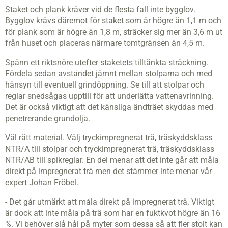
Staket och plank kräver vid de flesta fall inte bygglov.
Bygglov krävs däremot för staket som är högre än 1,1 m och
för plank som är högre än 1,8 m, sträcker sig mer än 3,6 m ut
från huset och placeras närmare tomtgränsen än 4,5 m.
Spänn ett riktsnöre utefter staketets tilltänkta sträckning.
Fördela sedan avståndet jämnt mellan stolparna och med
hänsyn till eventuell grindöppning. Se till att stolpar och
reglar snedsågas upptill för att underlätta vattenavrinning.
Det är också viktigt att det känsliga ändträet skyddas med
penetrerande grundolja.
Väl rätt material. Välj tryckimpregnerat trä, träskyddsklass
NTR/A till stolpar och tryckimpregnerat trä, träskyddsklass
NTR/AB till spikreglar. En del menar att det inte går att måla
direkt på impregnerat trä men det stämmer inte menar vår
expert Johan Fröbel.
- Det går utmärkt att måla direkt på impregnerat trä. Viktigt
är dock att inte måla på trä som har en fuktkvot högre än 16
%. Vi behöver slå hål på myter som dessa så att fler stolt kan