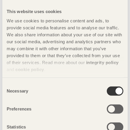
Pressbilder
This website uses cookies
För mer information:
We use cookies to personalise content and ads, to
Johan Fröbel, chef teknik och distribution, Svenskt Trä
provide social media features and to analyse our traffic.
+46 8 762 79 68,
johan.frobel@svenskttra.se
We also share information about your use of our site with
our social media, advertising and analytics partners who
Presskontakt:
may combine it with other information that you’ve
Camilla Carlsson, kommunikationschef, Svenskt Trä
provided to them or that they’ve collected from your use
+46 8 762 79 65,
camilla.carlsson@svenskttra.se
of their services. Read more about our
integrity policy
and
cookie policy
.
Nyckelord
Consent
bygga hemma
bygga i sommar
Necessary
Selection
bygga staket
bygga ute
bygg i trä
Preferences
bygglov
byggtips
impregnerat trä
Statistics