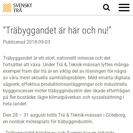
Sök
på
webbplatsen
”Träbyggandet är här och nu!”
Publicerad 2018-09-03
Träbyggandet är ett stort, nationellt intresse och det
fortsätter att växa. Under Trä & Teknik-mässan lyftes många
exempel fram där trä är en viktig del av lösningen för några
av våra mest aktuella samhällsproblem. Med smarta digitala
sågverk, effektiva produktionsanläggningar och industriella
byggprocesser möter träbyggindustrin den ökade efterfrågan
på fler bostäder, lägre klimatpåverkan och sysselsättning i
hela landet.
Den 28 – 31 augusti hölls Trä & Teknik-mässan i Göteborg,
en nordisk mötesplats för träbyggindustrin.
- Träbyggandet händer nu och Sverige har en ledande