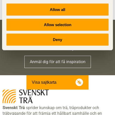
Trä & Teknik
Allow all
Allow selection
Bli inspirerad och lär dig mer om trä
Deny
Anmäl dig här för att få information om publikationer,
seminarier och Svenskt Träs nyhetsbrev
Trä
.
Anmäl dig för att få inspiration
Visa sajtkarta
Svenskt Trä
sprider kunskap om trä, träprodukter och
träbyggande för att främja ett hållbart samhälle och en