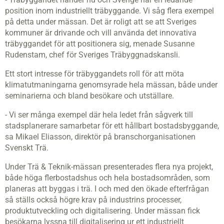
position inom industriellt träbyggande. Vi såg flera exempel
på detta under mässan. Det är roligt att se att Sveriges
kommuner är drivande och vill använda det innovativa
träbyggandet för att positionera sig, menade Susanne
Rudenstam, chef för Sveriges Träbyggnadskansli.
Ett stort intresse för träbyggandets roll för att möta
klimatutmaningarna genomsyrade hela mässan, både under
seminarierna och bland besökare och utställare.
- Vi ser många exempel där hela ledet från sågverk till
stadsplanerare samarbetar för ett hållbart bostadsbyggande,
sa Mikael Eliasson, direktör på branschorganisationen
Svenskt Trä.
Under Trä & Teknik-mässan presenterades flera nya projekt,
både höga flerbostadshus och hela bostadsområden, som
planeras att byggas i trä. I och med den ökade efterfrågan
så ställs också högre krav på industrins processer,
produktutveckling och digitalisering. Under mässan fick
besökarna lyssna till digitalisering ur ett industriellt