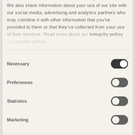
We also share information about your use of our site with
Presskontakt:
our social media, advertising and analytics partners who
Camilla Carlsson, kommunikationschef, Svenskt Trä
may combine it with other information that you’ve
+46 8 762 79 65,
camilla.carlsson@svenskttra.se
provided to them or that they’ve collected from your use
of their services. Read more about our
integrity policy
Nyckelord
and
cookie policy
.
bygga i trä
digitala sågverk
Consent
Necessary
Selection
digitalisering
flerbostadshus i trä
Preferences
klimat
Mikael Eliasson
sågverk
Susanne Rudenstam
Svenskt Trä
Statistics
Sveriges Träbyggnadskansli
trä
Marketing
träbyggindustrin
Träbyggnadskansliet