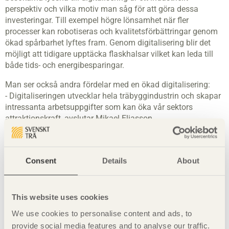
perspektiv och vilka motiv man såg för att göra dessa
investeringar. Till exempel högre lönsamhet när fler
processer kan robotiseras och kvalitetsförbättringar genom
ökad spårbarhet lyftes fram. Genom digitalisering blir det
möjligt att tidigare upptäcka flaskhalsar vilket kan leda till
både tids- och energibesparingar.
Man ser också andra fördelar med en ökad digitalisering:
- Digitaliseringen utvecklar hela träbyggindustrin och skapar
intressanta arbetsuppgifter som kan öka vår sektors
attraktionskraft, avslutar Mikael Eliasson.
Pressbilder
För mer information:
Consent
Details
About
Mikael Eliasson, direktör, Svenskt Trä
+46 8 762 72 01,
mikael.eliasson@svenskttra.se
This website uses cookies
Susanne Rudenstam, chef, Sveriges Träbyggnadskansli
+46 8 762 72 73,
We use cookies to personalise content and ads, to
susanne.rudenstam@trabyggnadskansliet.se
provide social media features and to analyse our traffic.