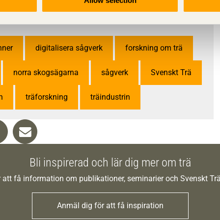
Allow selection
nner
digitalisera sågverk
forskning om trä
norra skogsägarna
sågverk
Svenskt Trä
n
träforskning
träindustrin
Bli inspirerad och lär dig mer om trä
 att få information om publikationer, seminarier och Svenskt T
Anmäl dig för att få inspiration