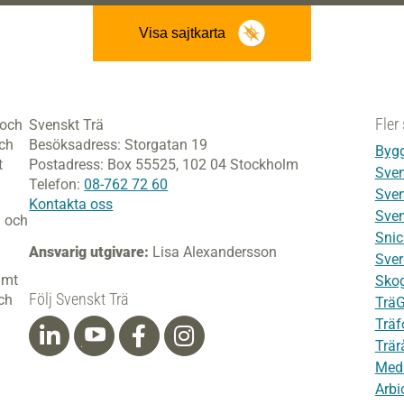
Visa sajtkarta
Fler 
 och
Svenskt Trä
och
Besöksadress:
Storgatan 19
Bygg
t
Postadress:
Box 55525,
102 04 Stockholm
Sven
Telefon:
08-762 72 60
Sven
Kontakta oss
Sven
i och
Snic
Ansvarig utgivare:
Lisa Alexandersson
Sver
amt
Skog
Följ Svenskt Trä
ch
Trä
Träf
Trär
Med
Arbi