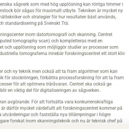
å svenska sågverk som med hög upplösning kan röntga timmer i
erstock bör sågas för maximalt utbyte. Tekniken är mycket ny
mättekniker och strategier för hur resultaten bäst används,
ch standardisering på Svenskt Trä.
rskningscenter inom datortomografi och skanning. Centret
omputed tomography scan) och kompletteras med en
tet och upplösning som möjliggör studier av processer som
dustriella tomograferna innebär forskningscentret ett stort kliv
r och ny teknik men också att ta fram algoritmer som kan
ik för stockröntgen, förbättra processforskning för att ta fram
cesser för att optimera träråvaran. Centret ska också ge
ir en viktig del för digitaliseringen av sågverken.
aran avgörande. För att fortsätta vara konkurrenskraftiga
 är därför mycket värdefullt att forskningscentret kommer på
a utvärderingar och fastställa nya tillämpningar i högre
igare forskat inom skanningsteknik och nu är teknisk chef på