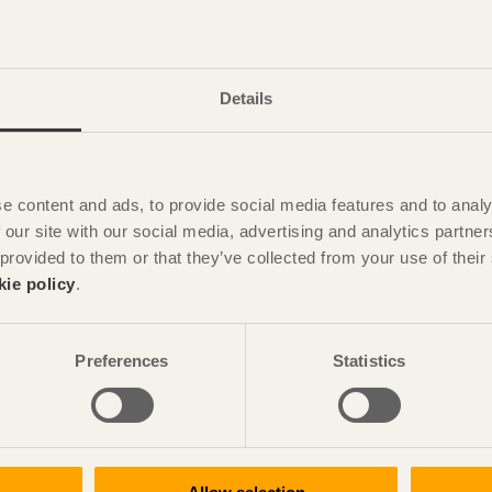
i
rkansavtal med Svenskt Trä och Skogsindustrierna. Samarbetet
aniska utbildningen och forskningen samt att
Details
rin säkerställs. Som del av avtalet ska aktörerna också
enskanning, träfysik och digitalisering.
ndustri och akademi för att utveckla utbildning samt stärka
- och Möbelföretagen finansierar tre adjungerande
e content and ads, to provide social media features and to analy
ngliga tekniska högskolan samt, tillsammans med Chalmers
 our site with our social media, advertising and analytics partn
Chalmers.
 provided to them or that they’ve collected from your use of the
kie policy
.
kning, Svenskt Trä
Preferences
Statistics
Trä