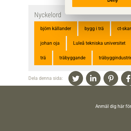
Deny
Nyckelord
björn källander
bygg i trä
ct-ska
johan oja
Luleå tekniska universitet
trä
träbyggande
träbyggindustri
Dela denna sida:
Anmäl dig här för