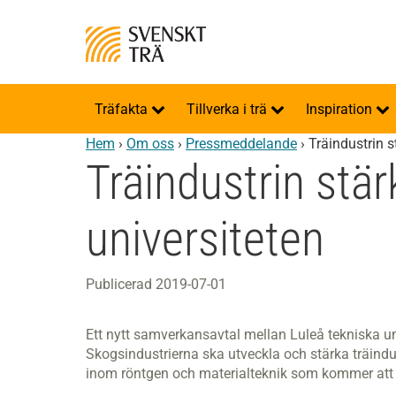
Träfakta
Tillverka i trä
Inspiration
Hem
›
Om oss
›
Pressmeddelande
›
Träindustrin 
Träindustrin stä
universiteten
Publicerad 2019-07-01
Ett nytt samverkansavtal mellan Luleå tekniska u
Skogsindustrierna ska utveckla och stärka träindus
inom röntgen och materialteknik som kommer att bli