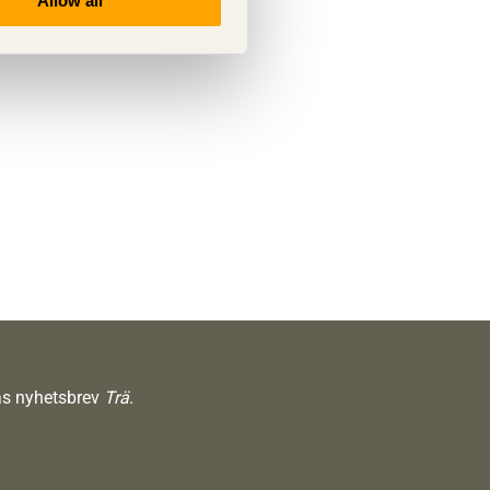
Allow all
räs nyhetsbrev
Trä
.