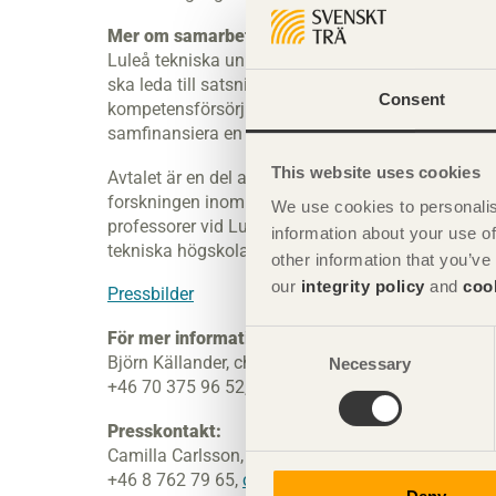
Mer om samarbetet mellan industri och akadem
Luleå tekniska universitet har tecknat ett samve
ska leda till satsningar som utvecklar den trämek
Consent
kompetensförsörjningen inom skogs- och träindust
samfinansiera en professur inom området för röntg
This website uses cookies
Avtalet är en del av ett större samarbete mellan i
forskningen inom träområdet. Svenskt Trä och Trä
We use cookies to personalis
professorer vid Lunds tekniska högskola och Ku
information about your use of
tekniska högskola, en forskarassistenttjänst vid 
other information that you’ve
our
integrity policy
and
coo
Pressbilder
För mer information:
Consent
Björn Källander, chef för standardisering och fors
Necessary
Selection
+46 70 375 96 52,
bjorn.kallander@svenskttra.se
Presskontakt:
Camilla Carlsson, kommunikationschef, Svenskt 
+46 8 762 79 65,
camilla.carlsson@svenskttra.se