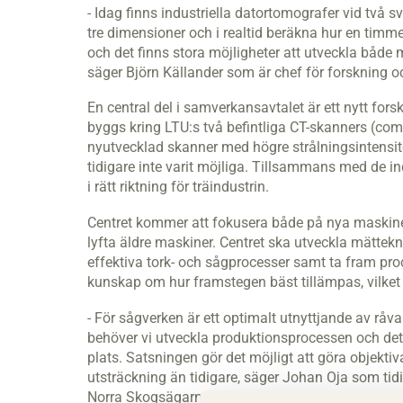
- Idag finns industriella datortomografer vid tv
tre dimensioner och i realtid beräkna hur en timm
och det finns stora möjligheter att utveckla både 
säger Björn Källander som är chef för forskning o
En central del i samverkansavtalet är ett nytt fo
byggs kring LTU:s två befintliga CT-skanners (c
nyutvecklad skanner med högre strålningsintensi
tidigare inte varit möjliga. Tillsammans med de in
i rätt riktning för träindustrin.
Centret kommer att fokusera både på nya maskine
lyfta äldre maskiner. Centret ska utveckla mättekn
effektiva tork- och sågprocesser samt ta fram pro
kunskap om hur framstegen bäst tillämpas, vilket bl
- För sågverken är ett optimalt utnyttjande av råv
behöver vi utveckla produktionsprocessen och det
plats. Satsningen gör det möjligt att göra objektiv
utsträckning än tidigare, säger Johan Oja som tid
Norra Skogsägarna.