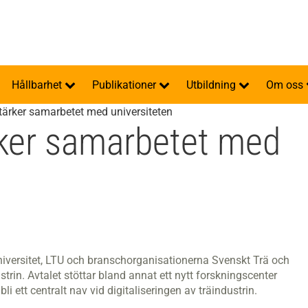
Hållbarhet
Publikationer
Utbildning
Om oss
stärker samarbetet med universiteten
rker samarbetet med
niversitet, LTU och branschorganisationerna Svenskt Trä och
trin. Avtalet stöttar bland annat ett nytt forskningscenter
 ett centralt nav vid digitaliseringen av träindustrin.