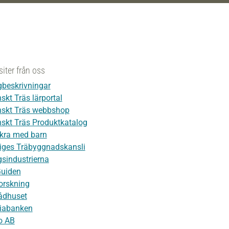
siter från oss
beskrivningar
skt Träs lärportal
skt Träs webbshop
skt Träs Produktkatalog
kra med barn
iges Träbyggnadskansli
sindustrierna
Guiden
orskning
ådhuset
iabanken
o AB