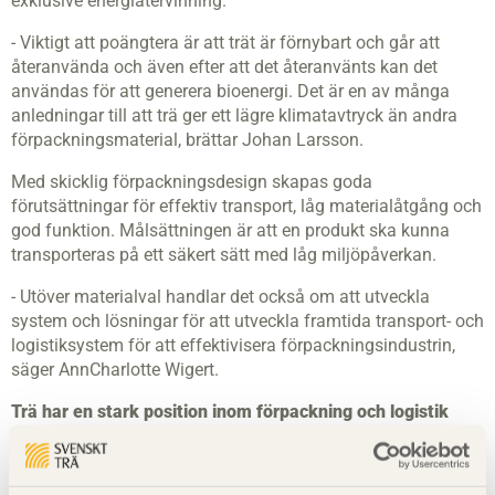
exklusive energiåtervinning.
- Viktigt att poängtera är att trät är förnybart och går att
återanvända och även efter att det återanvänts kan det
användas för att generera bioenergi. Det är en av många
anledningar till att trä ger ett lägre klimatavtryck än andra
förpackningsmaterial, brättar Johan Larsson.
Med skicklig förpackningsdesign skapas goda
förutsättningar för effektiv transport, låg materialåtgång och
god funktion. Målsättningen är att en produkt ska kunna
transporteras på ett säkert sätt med låg miljöpåverkan.
- Utöver materialval handlar det också om att utveckla
system och lösningar för att utveckla framtida transport- och
logistiksystem för att effektivisera förpackningsindustrin,
säger AnnCharlotte Wigert.
Trä har en stark position inom förpackning och logistik
Av de 18,3 miljoner kubikmeter sågade trävaror som Sverige
producerade under 2017 användes cirka 13 procent till pallar
och emballage. Trä ett förpackningsmaterial med etablerade