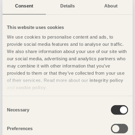
standarder för förenklad upphandling och hantering
Consent
Details
About
samtidigt som det finns goda möjligheter till kundanpassade
förpackningslösningar för tunga, stora och oregelbundna
varor.
This website uses cookies
Läs boken på Svenskt Träs webbplats här:
We use cookies to personalise content and ads, to
https://www.svenskttra.se/anvand-tra/traforpackningar/
provide social media features and to analyse our traffic.
We also share information about your use of our site with
Pressbilder
our social media, advertising and analytics partners who
För mer information:
may combine it with other information that you’ve
AnnCharlotte Wigert, tf projektledare träförpackningar,
provided to them or that they’ve collected from your use
Svenskt Trä
of their services. Read more about our
integrity policy
+46 70 390 52 50,
anncharlotte.wigert@svenskttra.se
and
cookie policy
.
Johan Larsson, projektledare träförpackningar, Svenskt Trä
+46 8 762 79 11,
johan.larsson@svenskttra.se
Consent
Necessary
Selection
Presskontakt:
Camilla Carlsson, kommunikationschef, Svenskt Trä
+46 8 762 79 65,
camilla.carlsson@svenskttra.se
Preferences