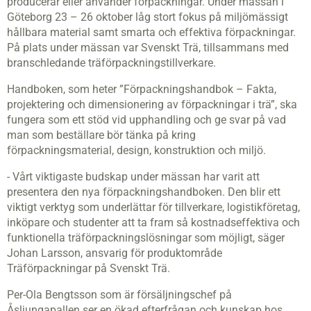
producerar eller använder förpackningar. Under mässan i
Göteborg 23 – 26 oktober låg stort fokus på miljömässigt
hållbara material samt smarta och effektiva förpackningar.
På plats under mässan var Svenskt Trä, tillsammans med
branschledande träförpackningstillverkare.
Handboken, som heter ”Förpackningshandbok – Fakta,
projektering och dimensionering av förpackningar i trä”, ska
fungera som ett stöd vid upphandling och ge svar på vad
man som beställare bör tänka på kring
förpackningsmaterial, design, konstruktion och miljö.
- Vårt viktigaste budskap under mässan har varit att
presentera den nya förpackningshandboken. Den blir ett
viktigt verktyg som underlättar för tillverkare, logistikföretag,
inköpare och studenter att ta fram så kostnadseffektiva och
funktionella träförpackningslösningar som möjligt, säger
Johan Larsson, ansvarig för produktområde
Träförpackningar på Svenskt Trä.
Per-Ola Bengtsson som är försäljningschef på
Åsljungapallen ser en ökad efterfrågan och kunskap hos