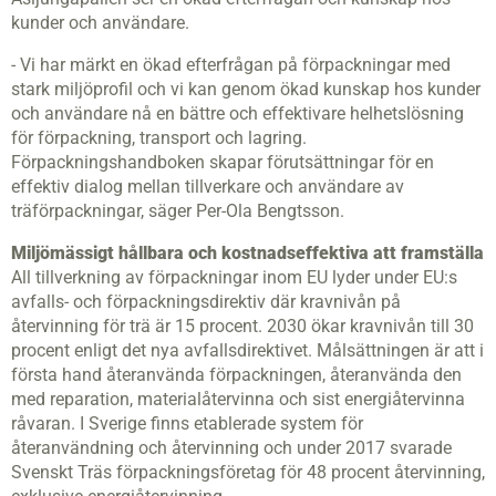
kunder och användare.
- Vi har märkt en ökad efterfrågan på förpackningar med
stark miljöprofil och vi kan genom ökad kunskap hos kunder
och användare nå en bättre och effektivare helhetslösning
för förpackning, transport och lagring.
Förpackningshandboken skapar förutsättningar för en
effektiv dialog mellan tillverkare och användare av
träförpackningar, säger Per-Ola Bengtsson.
Miljömässigt hållbara och kostnadseffektiva att framställa
All tillverkning av förpackningar inom EU lyder under EU:s
avfalls- och förpackningsdirektiv där kravnivån på
återvinning för trä är 15 procent. 2030 ökar kravnivån till 30
procent enligt det nya avfallsdirektivet. Målsättningen är att i
första hand återanvända förpackningen, återanvända den
med reparation, materialåtervinna och sist energiåtervinna
råvaran. I Sverige finns etablerade system för
återanvändning och återvinning och under 2017 svarade
Svenskt Träs förpackningsföretag för 48 procent återvinning,