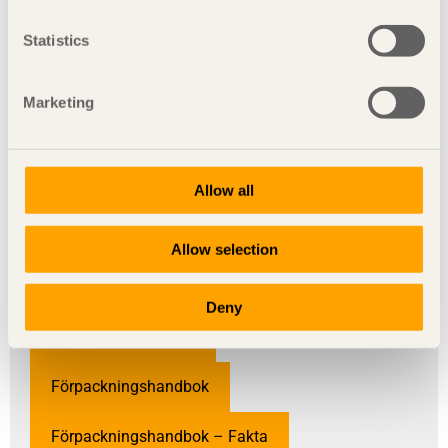
Nyckelord
Statistics
AnnCharlotte Wigert
Åsljungapallen
Marketing
effektiva förpackningar
EU:s avfalls- och förpackningsdirektiv
Allow all
Fakta
förpackningar
Allow selection
förpackning och logistik
Deny
förpackningsföretag
Förpackningshandbok
Förpackningshandbok – Fakta