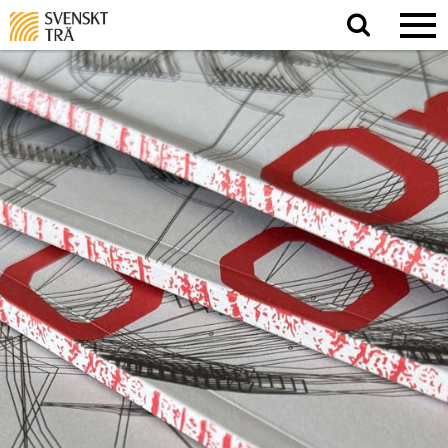
Sök
på
webbplatsen