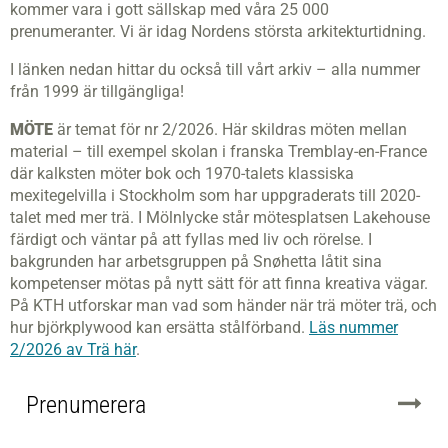
kommer vara i gott sällskap med våra 25 000
prenumeranter. Vi är idag Nordens största arkitekturtidning.
I länken nedan hittar du också till vårt arkiv – alla nummer
från 1999 är tillgängliga!
MÖTE
är temat för nr 2/2026. Här skildras möten mellan
material – till exempel skolan i franska Tremblay-en-France
där kalksten möter bok och 1970-talets klassiska
mexitegelvilla i Stockholm som har uppgraderats till 2020-
talet med mer trä. I Mölnlycke står mötesplatsen Lakehouse
färdigt och väntar på att fyllas med liv och rörelse. I
bakgrunden har arbetsgruppen på Snøhetta låtit sina
kompetenser mötas på nytt sätt för att finna kreativa vägar.
På KTH utforskar man vad som händer när trä möter trä, och
hur björkplywood kan ersätta stålförband.
Läs nummer
2/2026 av Trä här
.
Prenumerera