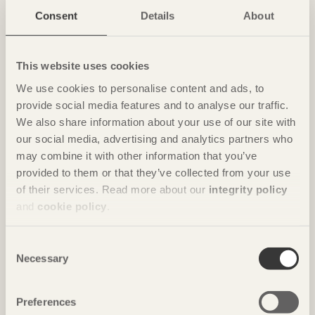
Consent
Details
About
This website uses cookies
We use cookies to personalise content and ads, to
provide social media features and to analyse our traffic.
We also share information about your use of our site with
our social media, advertising and analytics partners who
may combine it with other information that you’ve
provided to them or that they’ve collected from your use
of their services. Read more about our
integrity policy
and
cookie policy
.
Consent
Necessary
Selection
Trä mot Trä: Skärmväggar prisade
Preferences