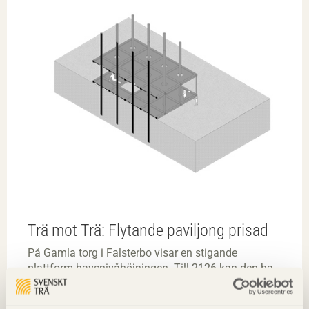
Trä mot Trä: Flytande paviljong prisad
På Gamla torg i Falsterbo visar en stigande
plattform havsnivåhöjningen. Till 2126 kan den ha
lyfts sju meter.