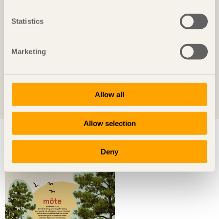
I Arkitekternas ljusgård på Chalmers avlöser
evenemangen varandra. Det inspirerade Dylan
Statistics
Ahlhausen att skapa flexibla skärmväggar.
Marketing
Allow all
Se fler artiklar
Allow selection
Arkivet
Deny