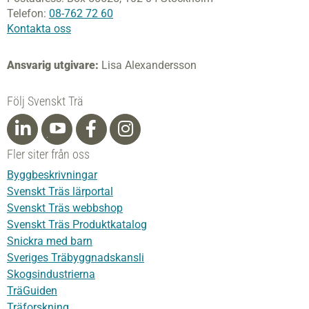
Telefon:
08-762 72 60
Kontakta oss
Ansvarig utgivare:
Lisa Alexandersson
Följ Svenskt Trä
Fler siter från oss
Byggbeskrivningar
Svenskt Träs lärportal
Svenskt Träs webbshop
Svenskt Träs Produktkatalog
Snickra med barn
Sveriges Träbyggnadskansli
Skogsindustrierna
TräGuiden
Träforskning