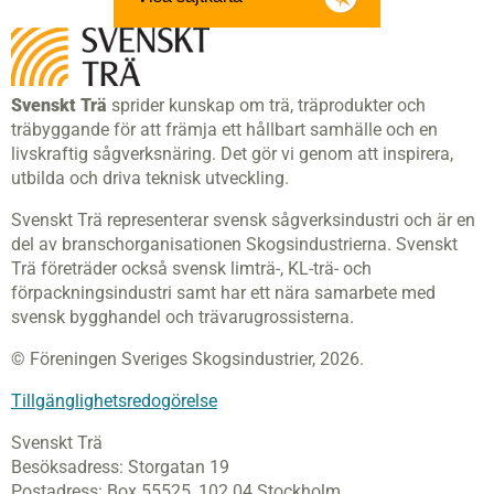
Svenskt Trä
sprider kunskap om trä, träprodukter och
träbyggande för att främja ett hållbart samhälle och en
livskraftig sågverksnäring. Det gör vi genom att inspirera,
utbilda och driva teknisk utveckling.
Svenskt Trä representerar svensk sågverksindustri och är en
del av branschorganisationen Skogsindustrierna. Svenskt
Trä företräder också svensk limträ-, KL-trä- och
förpackningsindustri samt har ett nära samarbete med
svensk bygghandel och trävarugrossisterna.
© Föreningen Sveriges Skogsindustrier, 2026.
Tillgänglighetsredogörelse
Svenskt Trä
Besöksadress:
Storgatan 19
Postadress:
Box 55525,
102 04 Stockholm