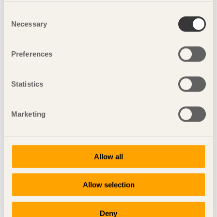
Consent
Necessary
Selection
Preferences
Statistics
Dela denna sida:
Marketing
Delprojekt med svenska designers:
Black Pine Collection
Allow all
Bordet Solstråle
Garderoben Brus
Allow selection
Grab A Chair
Kaffebordet Radius
Pallen Pinustool
Deny