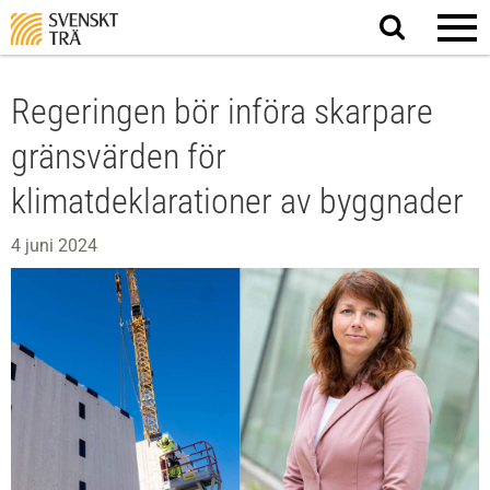
Sök
på
webbplatsen
Regeringen bör införa skarpare
gränsvärden för
klimatdeklarationer av byggnader
4 juni 2024