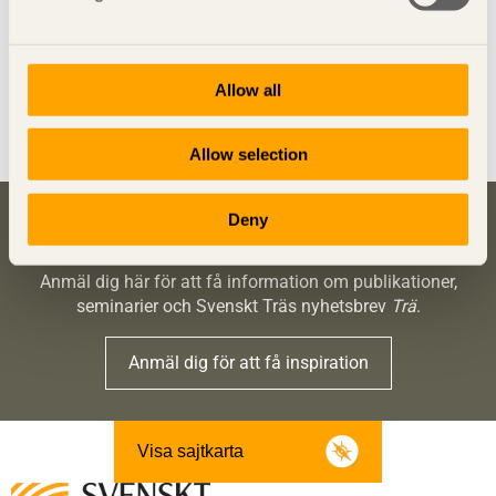
inlagring av kol bör redovisas i klimatdeklarationerna.
Läs remissvaret i sin helhet här (pdf).
Allow all
Dela denna sida:
Allow selection
Deny
Bli inspirerad och lär dig mer om trä
Anmäl dig här för att få information om publikationer,
seminarier och Svenskt Träs nyhetsbrev
Trä
.
Anmäl dig för att få inspiration
Visa sajtkarta