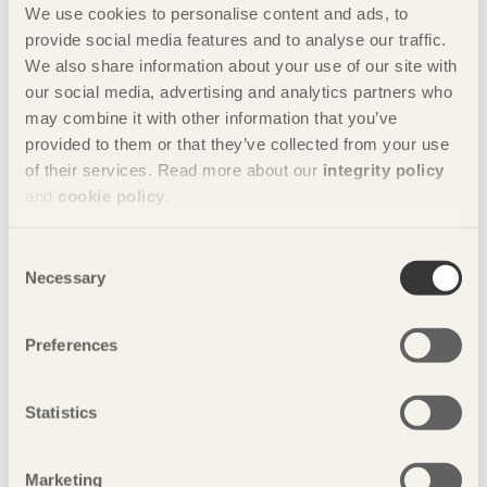
för flerbostadshus bör vara mer ambitiösa från 2025,
We use cookies to personalise content and ads, to
och övriga byggnadskategorier (exklusive småhus) bör
provide social media features and to analyse our traffic.
ligga i linje med dessa. Nivåerna bör baseras på data
We also share information about your use of our site with
från Boverkets klimatdatabas, som representerar
our social media, advertising and analytics partners who
sektorns nuvarande förmåga.
may combine it with other information that you’ve
Tätare skärpningsintervall
: Skärpningsintervallet för
provided to them or that they’ve collected from your use
gränsvärdena bör vara kortare än fem år för att
of their services. Read more about our
integrity policy
möjliggöra en brantare minskningskurva och en
and
cookie policy
.
halvering av klimatpåverkan till 2030.
Långsiktig plan till 2045
: En långsiktig plan bör tas
Consent
fram för att koppla utvecklingen till Sveriges
Necessary
Selection
klimatmål, bygg- och anläggningssektorns "färdplan
för fossilfri konkurrenskraft", och lokala/regionala
klimatinitiativ som LFM30.
Preferences
Incitamentsmodell
: En incitamentsmodell bör införas
som premierar byggnader som överträffar de
Statistics
stipulerade kraven, och denna modell bör utformas i
samråd med branschen.
Redovisning av biogen inlagring av kol
: Biogen
Marketing