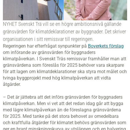
NYHET Svenskt Trä vill se en högre ambitionsnivå gällande
gränsvärden för klimatdeklarationer av byggnader. Det skriver
organisationen i sitt remissvar till regeringen.
Regeringen har efterfrågat synpunkter på
Boverkets förslag
om införande av gränsvärden för byggnaders
klimatpåverkan. I Svenskt Träs remissvar framhåller man att
gränsvärdena som föreslås för 2025 behöver vara skarpare
för att lagen om klimatdeklarationer ska styra mot målet och
tvinga byggprojekt med hög klimatpåverkan att vidta
åtgärder.
– Det är jättebra att det införs gränsvärden för byggnaders
klimatpåverkan. Men vi vet att det redan idag går att bygga
med lägre klimatpåverkan än de föreslagna gränsvärdena
för 2025. Med tanke på det stora behovet av omedelbara
och kraftfulla åtgärder för klimatet behövs gränsvärden som
ger en brant minskningskurva av utsläppen och en halvering