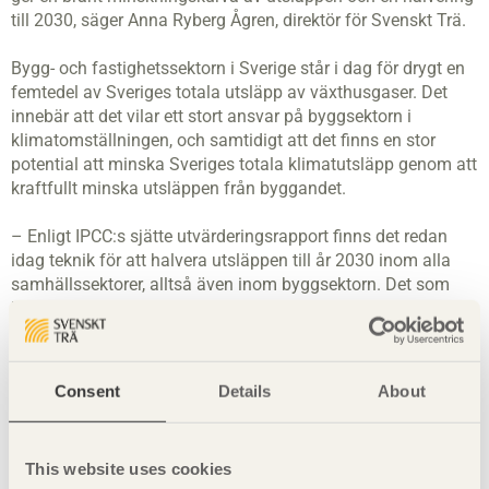
till 2030, säger Anna Ryberg Ågren, direktör för Svenskt Trä.
Bygg- och fastighetssektorn i Sverige står i dag för drygt en
femtedel av Sveriges totala utsläpp av växthusgaser. Det
innebär att det vilar ett stort ansvar på byggsektorn i
klimatomställningen, och samtidigt att det finns en stor
potential att minska Sveriges totala klimatutsläpp genom att
kraftfullt minska utsläppen från byggandet.
– Enligt IPCC:s sjätte utvärderingsrapport finns det redan
idag teknik för att halvera utsläppen till år 2030 inom alla
samhällssektorer, alltså även inom byggsektorn. Det som
behövs nu, för att minska klimatutsläppen från byggandet,
är politisk handlingskraft för att styra sektorn i rätt riktning.
Skarpare gränsvärden i klimatdeklarationerna är ett viktigt
steg på vägen, säger Anna Ryberg Ågren.
Consent
Details
About
Sammanfattningsvis föreslår Svenskt Trä:
This website uses cookies
Ambitiösare gränsvärden från 2025
: Gränsvärdena