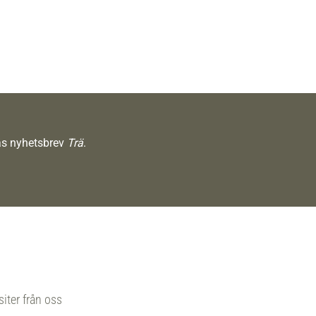
räs nyhetsbrev
Trä
.
siter från oss