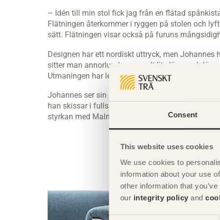
– Idén till min stol fick jag från en flätad spånki
Flätningen återkommer i ryggen på stolen och lyft
sätt. Flätningen visar också på furuns mångsidighet
Designen har ett nordiskt uttryck, men Johannes h
sitter man annorlunda, normalt lite lägre och län
Utmaningen har legat i att hitta en balans mellan
Johannes ser sin snickeribakgrund som en tillgång
han skissar i fullskala. Samtidigt konstaterar han 
Consent
styrkan med Malmstens är att det finns så mång
This website uses cookies
We use cookies to personalis
information about your use of
other information that you’ve
our
integrity policy
and
coo