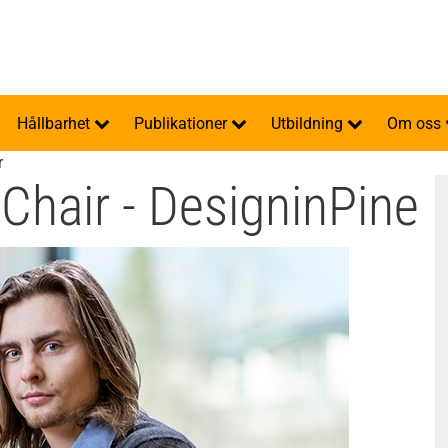
Hållbarhet
Publikationer
Utbildning
Om oss
r
 Chair - DesigninPine