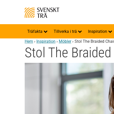
Träfakta
Tillverka i trä
Inspiration
Hem
›
Inspiration
›
Möbler
›
Stol The Braided Chai
Stol The Braided