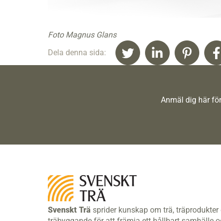
Foto Magnus Glans
Dela denna sida:
Anmäl dig här för
Svenskt Trä
sprider kunskap om trä, träprodukter
träbyggande för att främja ett hållbart samhälle 