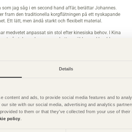
sta som jag såg i en second hand affär, berättar Johannes.
er fram den traditionella korgflätningen på ett nyskapande
. Ett lätt, men ändå starkt och flexibelt material.
ar medvetet anpassat sin stol efter kinesiska behov. I Kina
gre ut på stolen och man uppskattar möbler med bredd.
 det nordiska uttrycket och de kinesiska behoven.
, speciellt när han löser konstruktionsproblem, men även när
att alla i gruppen arbetar på olika sätt och den absoluta
Details
a olika kompetenser samlade under ett och samma tak.
e content and ads, to provide social media features and to analy
 our site with our social media, advertising and analytics partn
 provided to them or that they’ve collected from your use of the
kie policy
.